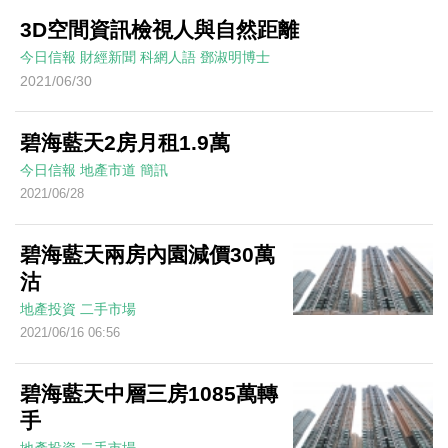
3D空間資訊檢視人與自然距離
今日信報
財經新聞
科網人語
鄧淑明博士
2021/06/30
碧海藍天2房月租1.9萬
今日信報
地產市道
簡訊
2021/06/28
碧海藍天兩房內園減價30萬
沽
地產投資
二手市場
2021/06/16 06:56
碧海藍天中層三房1085萬轉
手