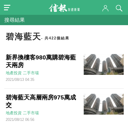
搜尋結果
碧海藍天
- 共422個結果
新界換樓客980萬購碧海藍
天兩房
地產投資
二手市場
2021/08/13 04:35
碧海藍天高層兩房975萬成
交
地產投資
二手市場
2021/08/12 06:56