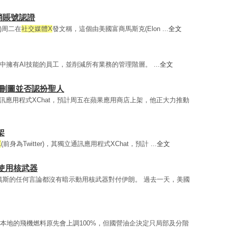
消賬號認證
i)周二在
社交媒體X
發文稱，這個由美國富商馬斯克(Elon ...
全文
中擁有AI技能的員工，並削減所有業務的管理階層。 ...
全文
普刪圖並否認扮聖人
訊應用程式XChat，預計周五在蘋果應用商店上架，他正大力推動
架
X
(前身為Twitter)，其獨立通訊應用程式XChat，預計 ...
全文
使用核武器
萬斯的任何言論都沒有暗示動用核武器對付伊朗。 過去一天，美國
本地的飛機燃料原先會上調100%，但國營油企決定只局部及分階