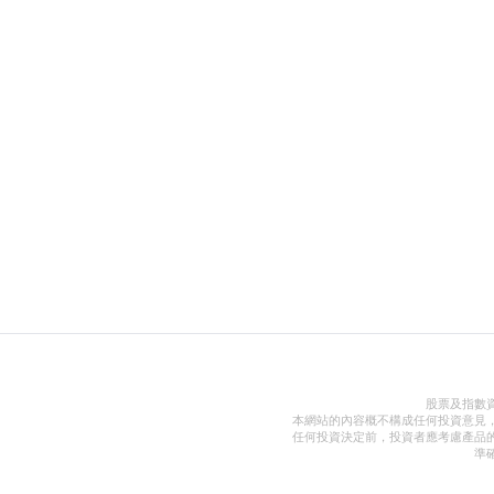
股票及指數
本網站的內容概不構成任何投資意見
任何投資決定前，投資者應考慮產品
準