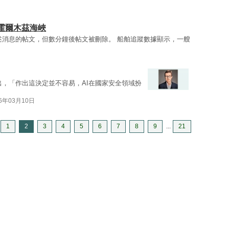
日
霍爾木茲海峽
述消息的帖文，但數分鐘後帖文被刪除。 船舶追蹤數據顯示，一艘
出，「作出這決定並不容易，AI在國家安全領域扮
26年03月10日
1
2
3
4
5
6
7
8
9
...
21