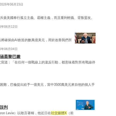
2026年06月15日
斥責美國奉行孤立主義、霸權主義，而且重利輕義、背叛盟友。
26年06月12日
這將確保由AI創造的數萬億美元，用於改善我們所
26年06月04日
議涵蓋黎巴嫩
文寫道：「在任何一個戰線上的違反行動，都意味着對所有戰線停
困難，巴倫提出給予一億美元，當中3500萬美元來自他的個人手
致誤判
on Levie）以敢言著稱，他近日在
社交媒體X
（前