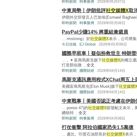
即時新聞
時事脈搏
2026年05月07日
中東局勢丨伊朗批評
社交媒體X
取
伊朗外交部發言人巴加埃(Esmaeil Baghae
即時新聞
時事脈搏
2026年05月06日
PayPal少賺14% 將重組兼裁員
... rmstrong）於
社交媒體X
表示，公司將集
今日信報
EJ Global
2026年05月06日
國際早班車丨疑似扮救世主 特朗
... 。￭ 富商馬斯克旗下
社交媒體X
的獨立通
打造類似微 ...
全文
即時新聞
國際財經
2026年04月14日
馬斯克通訊應用程式XChat周五上
美國富商馬斯克(Elon Musk)旗下
社交媒體
即時新聞
國際財經
2026年04月14日
中東戰事丨美國否認正考慮在伊朗
... ponse 47)的
社交媒體X
賬號帖文表示，
總統特 ...
全文
即時新聞
時事脈搏
2026年04月08日
打仗衝擊 阿拉伯國家恐失1.5萬億
... 盧比。印度石油部長於
社交媒體X
表示，