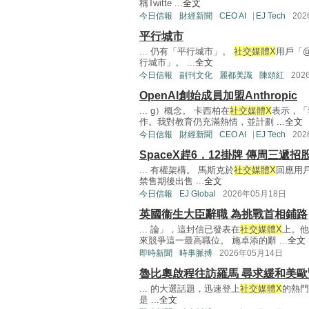
稱Twitte ...
全文
今日信報
財經新聞
CEO AI⎹ EJ Tech
20
平行城市
... 仍有「平行城市」。
社交媒體X
用戶「@
行城市」。 ...
全文
今日信報
副刊文化
麗都美識
陳頌紅
202
OpenAI創始成員加盟Anthropic
... g）概念。 卡西柏在
社交媒體X
表示，「
作。我對教育仍充滿熱情，並計劃 ...
全文
今日信報
財經新聞
CEO AI⎹ EJ Tech
20
SpaceX趕6．12掛牌 傳周三遞招
... 有權架構。 馬斯克於
社交媒體X
回應用
禁售期後出售 ...
全文
今日信報
EJ Global
2026年05月18日
英國衞生大臣辭職 為挑戰首相鋪路
... 論」，這封信已發表在
社交媒體X
上。他
來競爭這一最高職位。 施卓添的辭 ...
全文
即時新聞
時事脈搏
2026年05月14日
魯比奧啟程往訪羅馬 尋求緩和美
... 的大選話題，迅速登上
社交媒體X
的熱門
是 ...
全文