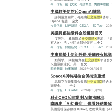
今日信報
副刊文化
再語繁星
陶國璋教授
中國駐美使館斥OpenAI抹黑
... 評與漫畫圖片，再經由
社交媒體X
發布，
OpenAI報告 ...
全文
今日信報
財經新聞
CEO AI⎹ EJ Tech
20
美議員倡強徵科企股權歸國民
... 度股利。 桑德斯於
社交媒體X
表示，「
有人的生活，並阻止那些傷害 ...
全文
今日信報
財經新聞
CEO AI⎹ EJ Tech
20
中東局勢丨伊朗外長:美國停火協
... 動襲擊。 阿拉格齊在
社交媒體X
平台發
火協議的違反。美 ...
全文
即時新聞
時事脈搏
2026年06月01日
SpaceX與特斯拉合併揣測重燃
... 馬斯克在籌集資金收購
社交媒體X
時遇上
頭現金。 ...
全文
今日信報
EJ Global
2026年05月29日
科企CEO斥同業 對AI想法離地
嘲諷患「AI幻覺症」 僅看好結果
美國雲端儲存服務商Box行政總裁萊維（Aar