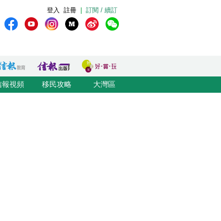
登入
註冊
|
訂閱 / 續訂
信報視頻
移民攻略
大灣區