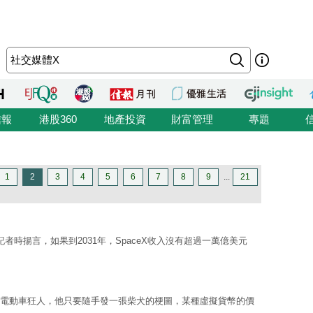
信報
港股360
地產投資
財富管理
專題
1
2
3
4
5
6
7
8
9
...
21
記者時揚言，如果到2031年，SpaceX收入沒有超過一萬億美元
電動車狂人，他只要隨手發一張柴犬的梗圖，某種虛擬貨幣的價