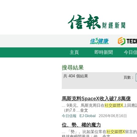
主頁
即時新聞
今日
搜尋結果
共 404 個結果
頁數：
馬斯克料SpaceX收入破7.8萬億
... 9美元。馬斯克周日在
社交媒體X
上回應
（約7.8 ...
全文
今日信報
EJ Global
2026年06月16日
位、勢、權的魔力
... 「勢」。比如某位常在
社交媒體X
留言的
格就會瞬間暴漲；他 ...
全文