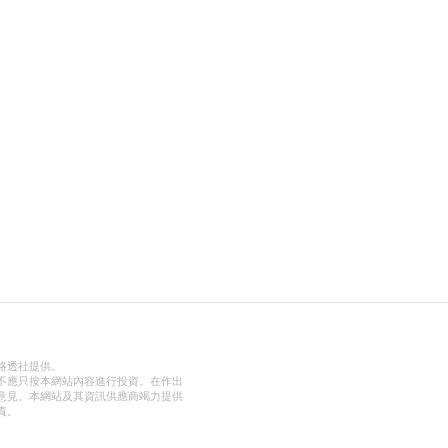
路透社提供。
不應只按本網站內容進行投資。在作出
意見。本網站及其資訊供應商竭力提供
責。