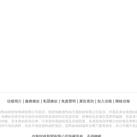
|
|
|
|
|
|
信報簡介
服務條款
私隱條款
免責聲明
廣告查詢
加入信報
聯絡信報
資料由財經智珠網有限公司提供。期貨指數資料由天滙財經有限公司提供。外滙及黃金報價由
，本網站內容亦並非就任何個別投資者的特定投資目標、財務狀況及個別需要而編製。投資者
的特點、其本身的投資目標、可承受的風險程度及其他因素，並適當地尋求獨立的財務及專業
確而可靠的資料，但並不保證資料絕對無誤，資料如有錯漏而令閣下蒙受損失，本公司概不負
信報財經新聞有限公司版權所有，不得轉載。