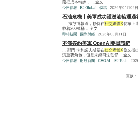
段把成本轉嫁， ...
全文
今日信報
EJ Global
特稿
2026年04月02
石油危機丨美軍成功護送油輪通過
... 據彭博報道，賴特在
社交媒體X
發布上
載着200萬桶 ...
全文
即時新聞
國際財經
2026年03月11日
不滿簽約美軍 OpenAI要員請辭
... 部門 卡利諾夫斯基在
社交媒體X
發文指
演重要角色，但是未經司法監督 ...
全文
今日信報
財經新聞
CEO AI⎹ EJ Tech
20
頁數：