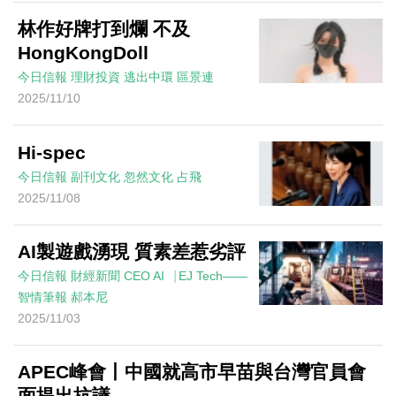
林作好牌打到爛 不及
HongKongDoll
今日信報
理財投資
逃出中環
區景連
2025/11/10
Hi-spec
今日信報
副刊文化
忽然文化
占飛
2025/11/08
AI製遊戲湧現 質素差惹劣評
今日信報
財經新聞
CEO AI⎹ EJ Tech——
智情筆報
郝本尼
2025/11/03
APEC峰會丨中國就高市早苗與台灣官員會
面提出抗議