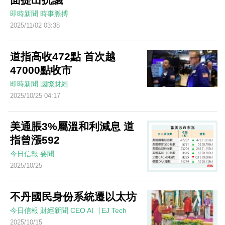
即時新聞
時事脈搏
2025/11/02 03:38
道指高收472點 首次越
47000點收市
即時新聞
國際財經
2025/10/25 04:17
美通脹3%屬溫和利減息 道
指曾漲592
今日信報
要聞
2025/10/25
不丹國民身份系統遷以太坊
今日信報
財經新聞
CEO AI⎹ EJ Tech
2025/10/15