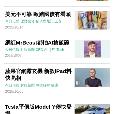
美元不可靠 歐豬國債有看頭
今日信報
理財投資
聊債鹿鼎記
王寨
2025/10/14
網紅MrBeast都怕AI搶飯碗
今日信報
財經新聞
CEO AI⎹ EJ Tech
2025/10/08
蘋果官網露玄機 新款iPad料
快亮相
今日信報
財經新聞
中環解密
凌通
2025/10/08
Tesla平價版Model Y傳快登
場