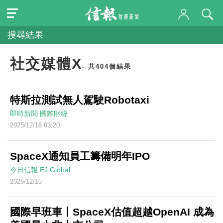
搜尋結果
社交媒體X
- 共404個結果
特斯拉測試無人駕駛Robotaxi
即時新聞
國際財經
2025/12/16 03:20
SpaceX通知員工籌備明年IPO
今日信報
EJ Global
2025/12/15
國際早班車丨SpaceX估值超越OpenAI 成為