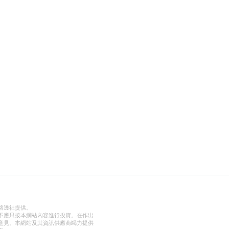
路透社提供。
不應只按本網站內容進行投資。在作出
意見。本網站及其資訊供應商竭力提供