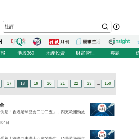
信報
港股360
地產投資
財富管理
專題
17
18
19
20
21
22
23
...
150
全
一例是「香港足球盛會二〇二五」，四支歐洲勁旅
月04日
有受養人簽證而未滿十八歲的學生，須居港滿兩年