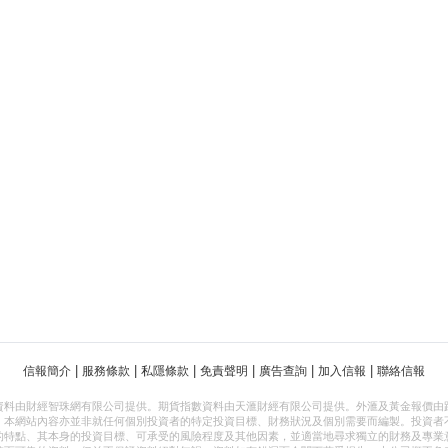
|
|
|
|
|
|
信報簡介
服務條款
私隱條款
免責聲明
廣告查詢
加入信報
聯絡信報
資料由財經智珠網有限公司提供。期貨指數資料由天滙財經有限公司提供。外滙及黃金報價由
，本網站內容亦並非就任何個別投資者的特定投資目標、財務狀況及個別需要而編製。投資者
的特點、其本身的投資目標、可承受的風險程度及其他因素，並適當地尋求獨立的財務及專業