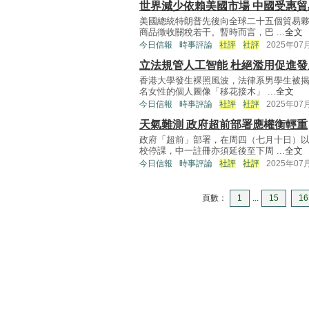
世界減少依賴美國市場 中國受惠
美國總統特朗普先後向全球二十五個貿易
商品徵收關稅若干。暫時而言，巴 ...
全文
今日信報
時事評論
社評
社評
2025年07
立法規管人工智能 杜絕濫用促進發
香港大學發生裸照風波，法律系男學生被揭
名女性的個人圖像「移花接木」 ...
全文
今日信報
時事評論
社評
社評
2025年07
天氣難測 政府超前部署應權衡輕重
政府「超前」部署，在周四（七月十日）
校停課，中一註冊亦須延後至下周 ...
全文
今日信報
時事評論
社評
社評
2025年07
頁數：
1
...
15
16