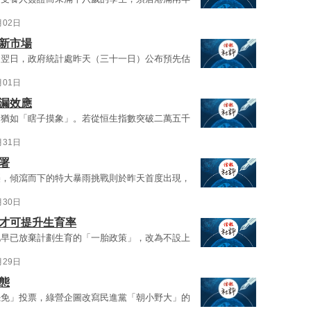
月02日
新市場
》翌日，政府統計處昨天（三十一日）公布預先估
月01日
漏效應
，猶如「瞎子摸象」。若從恒生指數突破二萬五千
月31日
署
襲，傾瀉而下的特大暴雨挑戰則於昨天首度出現，
月30日
國才可提升生育率
地早已放棄計劃生育的「一胎政策」，改為不設上
月29日
態
罷免」投票，綠營企圖改寫民進黨「朝小野大」的