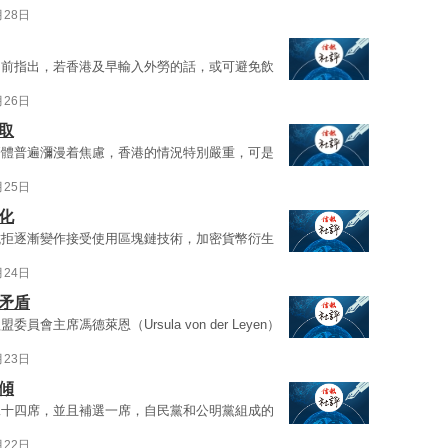
月28日
日前指出，若香港及早輸入外勞的話，或可避免飲
月26日
取
濟體普遍瀰漫着焦慮，香港的情況特別嚴重，可是
月25日
化
抗拒逐漸變作接受使用區塊鏈技術，加密貨幣衍生
月24日
矛盾
主席馮德萊恩（Ursula von der Leyen）
月23日
傾
二十四席，並且補選一席，自民黨和公明黨組成的
月22日