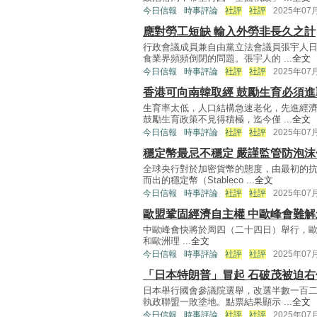
今日信報
時事評論
社評
社評
2025年07
應對勞工短缺 輸入外勞非長久之計
行政會議成員兼自由黨立法會議員張宇人
食業界頻頻倒閉的問題。張宇人的 ...
全文
今日信報
時事評論
社評
社評
2025年07
香港可向南韓取經 鼓勵生育必須進
生育率太低，人口結構急速老化，先進經
鼓勵生育政策不見得積極，迄今僅 ...
全文
今日信報
時事評論
社評
社評
2025年07
穩定幣最忌不穩定 嚴謹監管防泡沫
全球央行對於加密貨幣的態度，由最初的
而出的穩定幣（Stableco ...
全文
今日信報
時事評論
社評
社評
2025年07
歐盟鞏固經濟自主權 中歐峰會難解
中歐峰會快將於周四（二十四日）舉行，歐盟委員會
和歐洲理 ...
全文
今日信報
時事評論
社評
社評
2025年07
「日本特朗普」冒起 石破茂被迫右
日本舉行國會參議院選舉，改選半數一百
執政聯盟一敗塗地。點票結果顯示 ...
全文
今日信報
時事評論
社評
社評
2025年07