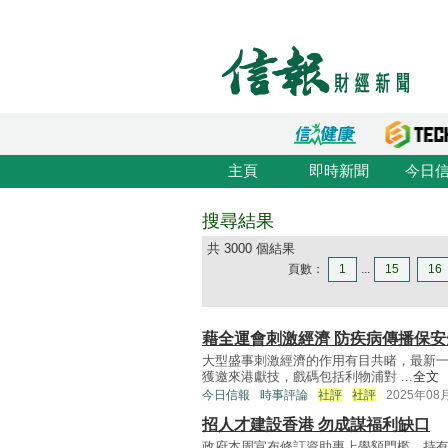
主頁
即時新聞
今日
搜尋結果
共 3000 個結果
頁數：
1
...
15
16
藉全運會刺激經濟 防疾病傳播保安
大型盛事刺激經濟的作用有目共睹，最新
獲邀來港獻技，戲碼包括利物浦對 ...
全文
今日信報
時事評論
社評
社評
2025年08
招人才建設香港 勿成謀福利缺口
政府本周宣布修訂資助專上學額門檻，持