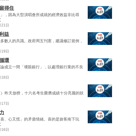
留得住
星」，因為大型演唱會所成就的經濟效益非比尋
文
月21日
利益
大多數人的共識。政府周五刊憲，建議修訂規例，
月19日
循環
討論成立一間「壞賬銀行」，以處理銀行業的不良
月18日
E）昨天放榜，十六名考生榮膺成績十分亮麗的狀
月17日
力
又喜、心又慌」的矛盾情緒。喜的是旅客南下玩
文
月16日