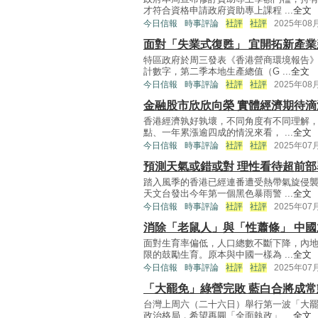
才符合資格申請政府資助專上課程 ...
全文
今日信報
時事評論
社評
社評
2025年08
面對「失業式復甦」 宜開拓新產業
特區政府於周三發表《香港營商環境報告
計數字，第二季本地生產總值（G ...
全文
今日信報
時事評論
社評
社評
2025年08
金融股市欣欣向榮 實體經濟期待滴
香港經濟孰好孰壞，不同角度有不同理解
點、一年累漲逾四成的情況來看， ...
全文
今日信報
時事評論
社評
社評
2025年07
預測天氣或錯或對 理性看待超前部
踏入風季的香港已經連番遭受熱帶氣旋侵
天文台發出今年第一個黑色暴雨警 ...
全文
今日信報
時事評論
社評
社評
2025年07
消除「老鼠人」與「性蕭條」 中
面對生育率偏低，人口總數不斷下降，內
限的鼓勵生育。原本與中國一樣為 ...
全文
今日信報
時事評論
社評
社評
2025年07
「大罷免」綠營完敗 藍白合將成常
台灣上周六（二十六日）舉行第一波「大
政治格局，希望再圓「全面執政」 ...
全文