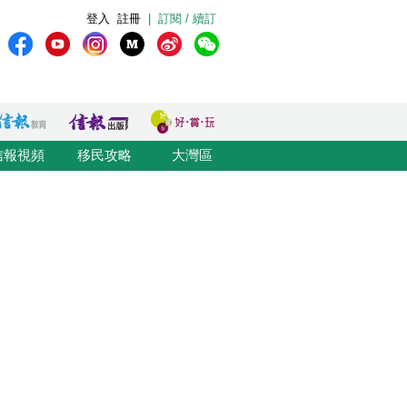
登入
註冊
|
訂閱 / 續訂
信報視頻
移民攻略
大灣區