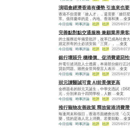
演唱會經濟香港有優勢 引進來也要
香港不但需要「搶人才」，還需要「搶巨
常。值得慶幸的是，內地、香港和澳 ...
全
今日信報
時事評論
社評
社評
2025年07
完善點對點交通服務 兼顧業界乘客
的士服務近年備受批評，改革已成為社會
規定所有的士必須安裝「三寶」， ...
全文
今日信報
時事評論
社評
社評
2025年07
銀行壞賬升 穩樓價、促消費避惡性
外電引述消息人士透露，本港部分銀行正
貸款問題。雖然金管局發言人表示 ...
全文
今日信報
時事評論
社評
社評
2025年07
狀元讀醫誠可貴 AI前景價更高
金榜題名的狀元又誕生，中學文憑試（DS
元，分別來自十四間學校，人數 ...
全文
今日信報
時事評論
社評
社評
2025年07
推行寵物友善政策 釋放留港消費潛
每逢周末和假日，香港市面總會出現「心
樂，慌的是港人北上消費。若要鼓勵 ...
全
今日信報
時事評論
社評
社評
2025年07