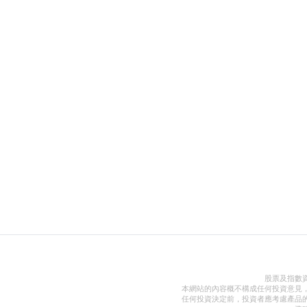
股票及指數
本網站的內容概不構成任何投資意見
任何投資決定前，投資者應考慮產品