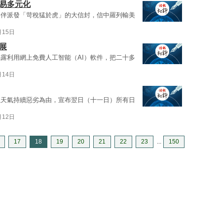
貿易多元化
夥伴派發「苛稅猛於虎」的大信封，信中羅列輸美
月15日
展
露利用網上免費人工智能（AI）軟件，把二十多
月14日
以天氣持續惡劣為由，宣布翌日（十一日）所有日
月12日
17
18
19
20
21
22
23
...
150