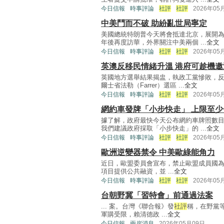
今日信報
時事評論
社評
社評
2026年05
中美鬥而不破 助紛亂世局寧定
美國總統特朗普今天將會抵達北京，展開
年後再度訪華，外界關注中美兩個 ...
全文
今日信報
時事評論
社評
社評
2026年05
英澳反移民情緒升溫 港府可趁機
英國地方選舉結果揭盅，執政工黨慘敗，
爾士省法勒（Farrer）選區 ...
全文
今日信報
時事評論
社評
社評
2026年05
網約車發牌「小步快走」 上限至
據了解，政府最快今天公布網約車牌照數
我們建議政府採取「小步快走」的 ...
全文
今日信報
時事評論
社評
社評
2026年05
歐洲逆變器禁令 中美歐綠能角力
近日，歐盟委員會宣布，禁止歐盟成員國為使用
項目提供公共融資，並 ...
全文
今日信報
時事評論
社評
社評
2026年05
台朝野冀「習特會」前通過法案
... 案。台灣《聯合報》發
社評
稱，在野黨
軍購受限，賴清德政 ...
全文
今日信報
兩岸消息
2026年05月09日