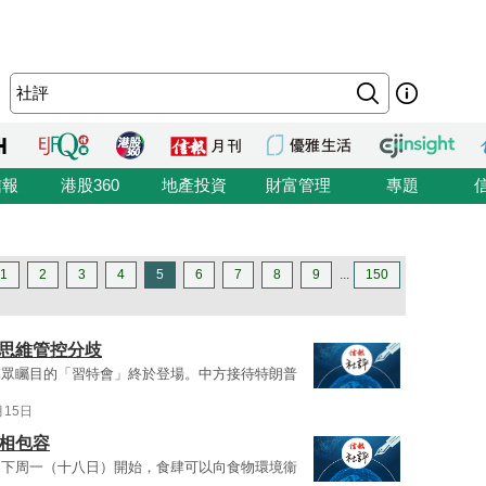
信報
港股360
地產投資
財富管理
專題
1
2
3
4
5
6
7
8
9
...
150
線思維管控分歧
萬眾矚目的「習特會」終於登場。中方接待特朗普
月15日
相包容
由下周一（十八日）開始，食肆可以向食物環境衞