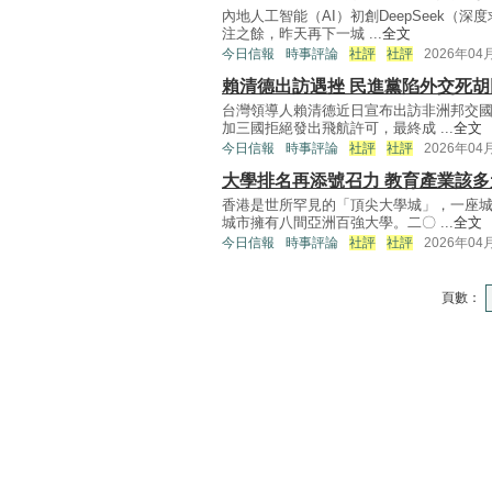
內地人工智能（AI）初創DeepSeek
注之餘，昨天再下一城 ...
全文
今日信報
時事評論
社評
社評
2026年04
賴清德出訪遇挫 民進黨陷外交死胡
台灣領導人賴清德近日宣布出訪非洲邦交
加三國拒絕發出飛航許可，最終成 ...
全文
今日信報
時事評論
社評
社評
2026年04
大學排名再添號召力 教育產業該多
香港是世所罕見的「頂尖大學城」，一座
城市擁有八間亞洲百強大學。二〇 ...
全文
今日信報
時事評論
社評
社評
2026年04
頁數：