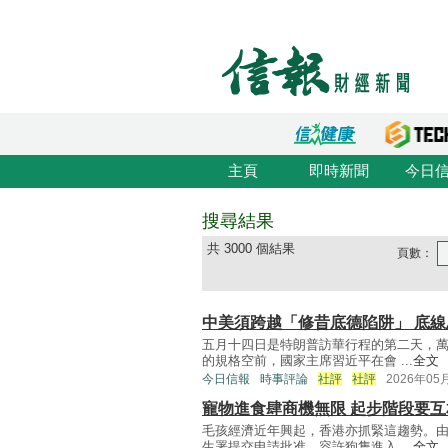
主頁
即時新聞
今日
搜尋結果
共 3000 個結果
頁數：
中美須跨越「修昔底德陷阱」 底
五月十四日是特朗普訪華行程的第二天，
的規格空前，國家主席習近平在會 ...
全文
今日信報
時事評論
社評
社評
2026年05
寵物進食肆商機無限 起步階段要互
毛孩經濟近年興起，香港亦抓緊這趨勢。
生署提交申請批准，容許狗隻進入 ...
全文