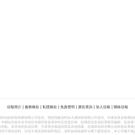
|
|
|
|
|
|
信報簡介
服務條款
私隱條款
免責聲明
廣告查詢
加入信報
聯絡信報
資料由財經智珠網有限公司提供。期貨指數資料由天滙財經有限公司提供。外滙及黃金報價由
，本網站內容亦並非就任何個別投資者的特定投資目標、財務狀況及個別需要而編製。投資者
的特點、其本身的投資目標、可承受的風險程度及其他因素，並適當地尋求獨立的財務及專業
確而可靠的資料，但並不保證資料絕對無誤，資料如有錯漏而令閣下蒙受損失，本公司概不負