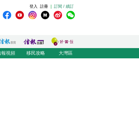
登入
註冊
|
訂閱 / 續訂
信報視頻
移民攻略
大灣區