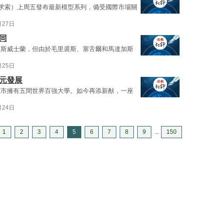
（深度求索）上周五發布最新模型系列，備受國際市場關
月27日
同
國斯威士蘭，但由於毛里裘斯、塞舌爾和馬達加斯
月25日
元發展
城市擁有五間世界百強大學。如今再添新猷，一座
月24日
1
2
3
4
5
6
7
8
9
...
150