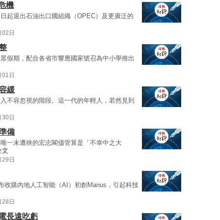
危機
日起退出石油出口國組織（OPEC）及更廣泛的
月02日
整
公眾假期，配合各省市響應國家號召為中小學推出
月01日
不容緩
進入不容忽視的階段。這一代的年輕人，若然見到
月30日
準備
，唯一未遭殃的宏志閣儘管算是「不幸中之大
全文
月29日
a宣布收購內地人工智能（AI）初創Manus，引起科技
月28日
缺電長遠吃虧