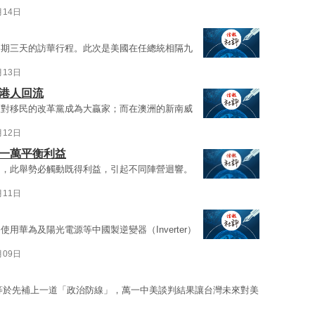
月14日
為期三天的訪華行程。此次是美國在任總統相隔九
月13日
邀港人回流
反對移民的改革黨成為大贏家；而在澳洲的新南威
月12日
少一萬平衡利益
目，此舉勢必觸動既得利益，引起不同陣營迴響。
月11日
華為及陽光電源等中國製逆變器（Inverter）
月09日
等於先補上一道「政治防線」，萬一中美談判結果讓台灣未來對美