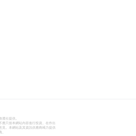
路透社提供。
不應只按本網站內容進行投資。在作出
意見。本網站及其資訊供應商竭力提供
責。