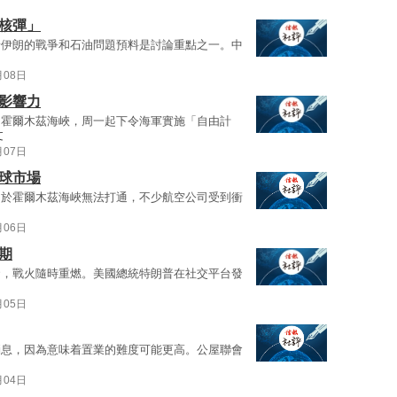
核彈」
着伊朗的戰爭和石油問題預料是討論重點之一。中
月08日
影響力
開霍爾木茲海峽，周一起下令海軍實施「自由計
文
月07日
球市場
由於霍爾木茲海峽無法打通，不少航空公司受到衝
月06日
期
發，戰火隨時重燃。美國總統特朗普在社交平台發
月05日
消息，因為意味着置業的難度可能更高。公屋聯會
月04日