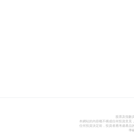
股票及指數
本網站的內容概不構成任何投資意見
任何投資決定前，投資者應考慮產品
準