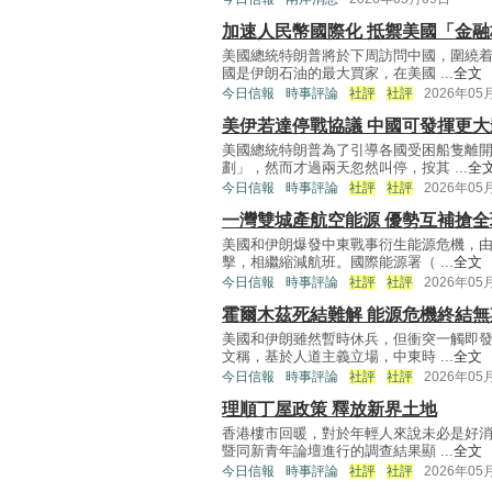
加速人民幣國際化 抵禦美國「金融
美國總統特朗普將於下周訪問中國，圍繞
國是伊朗石油的最大買家，在美國 ...
全文
今日信報
時事評論
社評
社評
2026年05
美伊若達停戰協議 中國可發揮更大
美國總統特朗普為了引導各國受困船隻離
劃」，然而才過兩天忽然叫停，按其 ...
全
今日信報
時事評論
社評
社評
2026年05
一灣雙城產航空能源 優勢互補搶全
美國和伊朗爆發中東戰事衍生能源危機，
擊，相繼縮減航班。國際能源署（ ...
全文
今日信報
時事評論
社評
社評
2026年05
霍爾木茲死結難解 能源危機終結無
美國和伊朗雖然暫時休兵，但衝突一觸即
文稱，基於人道主義立場，中東時 ...
全文
今日信報
時事評論
社評
社評
2026年05
理順丁屋政策 釋放新界土地
香港樓市回暖，對於年輕人來說未必是好
暨同新青年論壇進行的調查結果顯 ...
全文
今日信報
時事評論
社評
社評
2026年05