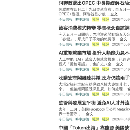
阿聯酋退出OPEC 中長期緩解石油
阿聯酋在四月二十九日突然宣布，自五月一
OPEC+聯盟。阿聯酋是少數 ...
全文
今日信報
時事評論
社評
社評
2026年05
旅客消費模式轉變 零售概念自該調
今天五月一日開始，內地迎來勞動節五天
「春假」，形成日子不短的悠長假 ...
全文
今日信報
時事評論
社評
社評
2026年05
AI重塑就業市場 提升人類能力急
人工智能（AI）威脅人類就業機會，已經
舊式「撥輪電話」，也許丈八金 ...
全文
今日信報
時事評論
社評
社評
2026年04
收購宏志閣雖達共識 政府仍該兩手
大埔宏福苑世紀火劫導致八幢大廈毀其七
幸」，但後續問題既深且廣。如何處理 ...
今日信報
時事評論
社評
社評
2026年04
監管與發展宜平衡 避免AI人才外流
去年十二月，美國Facebook母公司Met
界一番驚呼， ...
全文
今日信報
時事評論
社評
社評
2026年04
中國「Token出海」靠能源 美國