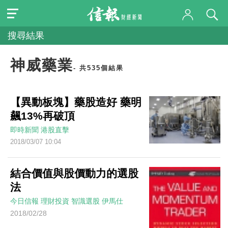
搜尋結果
神威藥業
- 共535個結果
【異動板塊】藥股造好 藥明
飆13%再破頂
即時新聞
港股直擊
2018/03/07 10:04
結合價值與股價動力的選股
法
今日信報
理財投資
智識選股
伊馬仕
2018/02/28