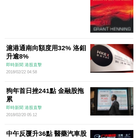
滬港通南向額度用32% 洛鉬
升逾8%
即時新聞
港股直擊
2018/02/22 04:58
狗年首日挫241點 金融股拖
累
即時新聞
港股直擊
2018/02/20 05:12
中午反覆升36點 醫藥汽車股