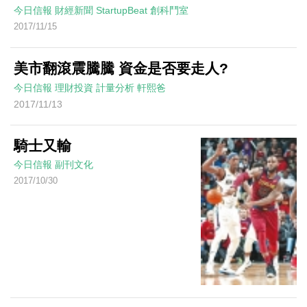
今日信報
財經新聞
StartupBeat 創科鬥室
2017/11/15
美市翻滾震騰騰 資金是否要走人?
今日信報
理財投資
計量分析
軒熙爸
2017/11/13
騎士又輸
今日信報
副刊文化
2017/10/30