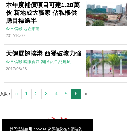
本年度補價項目可建1.28萬
伙 新地成大贏家 佔私樓供
應目標逾半
今日信報
地產市道
2017/10/09
天鴿展翅撲港 西登破壞力強
今日信報
獨眼香江
獨眼香江
紀曉風
2017/08/23
«
1
2
3
4
5
6
»
頁數：
我們透過使用 cookies 來評估您在本網站的