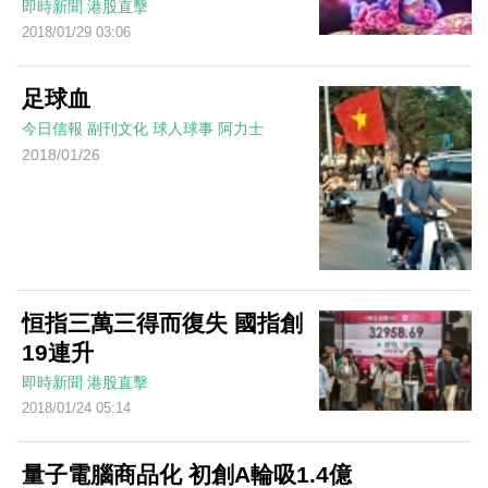
即時新聞
港股直擊
2018/01/29 03:06
足球血
今日信報
副刊文化
球人球事
阿力士
2018/01/26
恒指三萬三得而復失 國指創
19連升
即時新聞
港股直擊
2018/01/24 05:14
量子電腦商品化 初創A輪吸1.4億