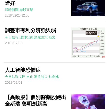
造好
即時新聞
港股直擊
2018/02/20 12:36
調整市有利分辨強與弱
今日信報
理財投資
談股論策
陸文
2018/02/06
人工智能恐懼症
今日信報
副刊文化
嚮往發呆
林創成
2018/02/01
【異動股】個別醫藥股跑出
金斯瑞 藥明創新高