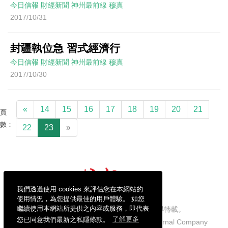
今日信報
財經新聞
神州最前線
穆真
2017/10/31
封疆執位急 習式經濟行
今日信報
財經新聞
神州最前線
穆真
2017/10/30
«
14
15
16
17
18
19
20
21
頁
數：
22
23
»
我們透過使用 cookies 來評估您在本網站的
使用情況，為您提供最佳的用戶體驗。 如您
繼續使用本網站所提供之內容或服務，即代表
信報財經新聞有限公司版權所有，不得轉載。
您已同意我們最新之私隱條款。
了解更多
Copyright © 2026 Hong Kong Economic Journal Company