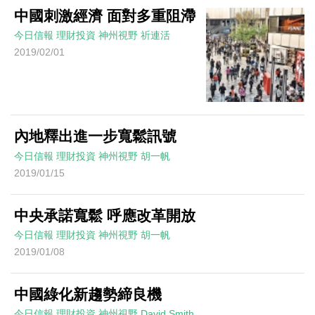
中國刺激經濟 面對多重阻滯
今日信報
理財投資
神州視野
祈連活
2019/02/01
內地釋出進一步寬鬆訊號
今日信報
理財投資
神州視野
胡一帆
2019/01/15
中央承諾寬鬆 呼應改革開放
今日信報
理財投資
神州視野
胡一帆
2019/01/08
中國綠化新趨勢締良機
今日信報
理財投資
神州視野
David Smith