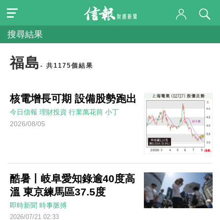
搜尋結果
福島
- 共1175個結果
核電增長可期 設備股勢跑出
今日信報
理財投資
行業萬花筒
小丁
2026/08/05
酷暑丨岐阜愛知錄逾40度高
溫 東京練馬區37.5度
即時新聞
時事脈搏
2026/07/21 02:33