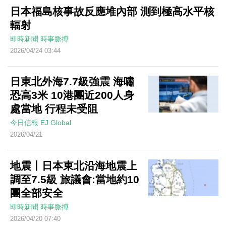
日本福島核事故反應堆內部 測到極高水平核
輻射
即時新聞
時事脈搏
2026/04/24 03:44
日東北外海7.7級強震 海嘯
恐高3米 10港團近200人身
處當地 行程未受阻
今日信報
EJ Global
2026/04/21
地震丨日本東北沿海地震上
調至7.5級 旅議會:當地約10
團全部安全
即時新聞
時事脈搏
2026/04/20 07:40