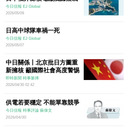
今日信報
EJ Global
2026/05/09
日高中球隊車禍一死
今日信報
EJ Global
2026/05/07
中日關係丨北京批日方圖重
新擁核 籲國際社會高度警惕
即時新聞
時事脈搏
2026/04/30 02:42
供電若要穩定 不能單靠競爭
今日信報
時事評論
蘇偉文
2026/04/30