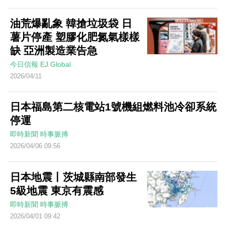
油荒爆亂象 韓搶垃圾袋 日
薯片停產 塑膠化肥氮氣樣樣
缺 亞洲製造業告急
今日信報
EJ Global
2026/04/11
日本福島第二核電站1號機組燃料池冷卻系統
停運
即時新聞
時事脈搏
2026/04/06 09:56
日本地震丨茨城縣南部發生
5級地震 東京有震感
即時新聞
時事脈搏
2026/04/01 09:42