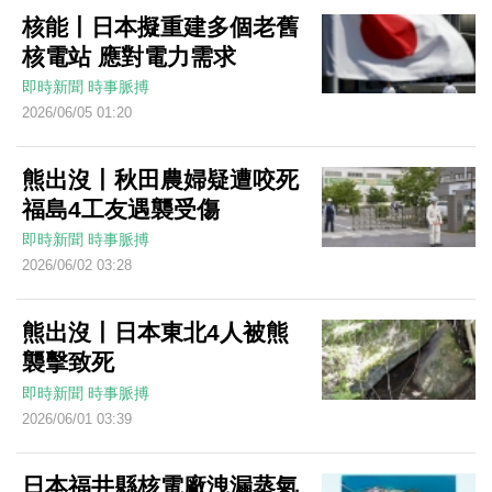
核能丨日本擬重建多個老舊
核電站 應對電力需求
即時新聞
時事脈搏
2026/06/05 01:20
熊出沒丨秋田農婦疑遭咬死
福島4工友遇襲受傷
即時新聞
時事脈搏
2026/06/02 03:28
熊出沒丨日本東北4人被熊
襲擊致死
即時新聞
時事脈搏
2026/06/01 03:39
日本福井縣核電廠洩漏蒸氣