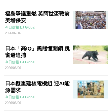
福島爭議重燃 英阿世盃戰前
美增保安
今日信報
EJ Global
2026/07/16
日本「高IQ」黑熊懂開鎖 跳
窗避追捕
今日信報
EJ Global
2026/06/06
日本擬重建核電機組 迎AI能
源需求
今日信報
EJ Global
2026/06/06