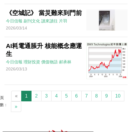
《空城記》 當災難來到門前
今日信報
副刊文化
讀來讀往
片羽
2026/03/14
AI耗電通脹升 核能概念應運
生
今日信報
理財投資
價值物語
郝承林
2026/03/13
«
1
2
3
4
5
6
7
8
9
10
頁
數：
»