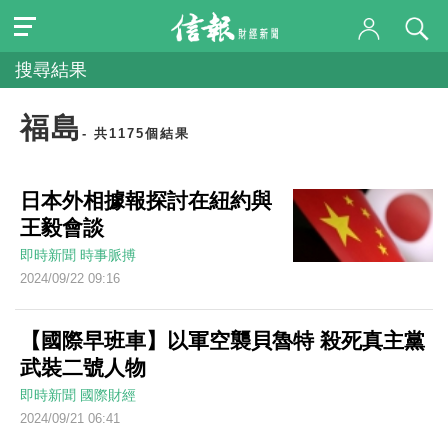
搜尋結果
福島
- 共1175個結果
日本外相據報探討在紐約與
王毅會談
即時新聞
時事脈搏
2024/09/22 09:16
【國際早班車】以軍空襲貝魯特 殺死真主黨
武裝二號人物
即時新聞
國際財經
2024/09/21 06:41