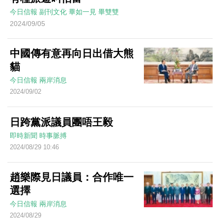
今日信報
副刊文化
畢如一見
畢雙雙
2024/09/05
中國傳有意再向日出借大熊
貓
今日信報
兩岸消息
2024/09/02
日跨黨派議員團唔王毅
即時新聞
時事脈搏
2024/08/29 10:46
趙樂際見日議員：合作唯一
選擇
今日信報
兩岸消息
2024/08/29