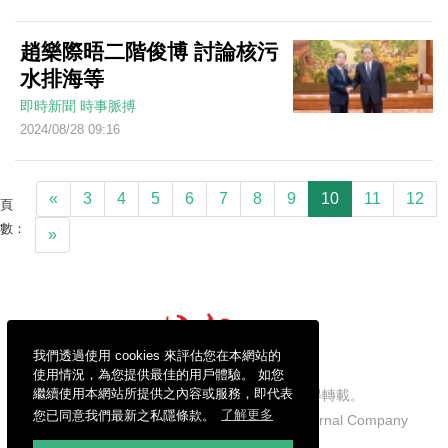
趙樂際晤二階俊博 討論核污
水排海等
即時新聞
時事脈搏
2024/08/28 09:16
«
3
4
5
6
7
8
9
10
11
12
頁
數：
»
我們透過使用 cookies 來評估您在本網站的
使用情況，為您提供最佳的用戶體驗。 如您
繼續使用本網站所提供之內容或服務，即代表
信報財經新聞有限公司版權所有，不得轉載。
您已同意我們最新之私隱條款。
了解更多
Copyright © 2026 Hong Kong Economic Journal Company
Limited. All rights reserved.