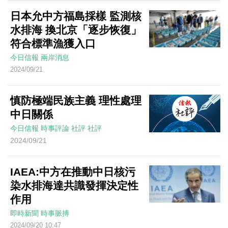
日本允中方福島採樣 監測核
水排海 換北京「逐步恢復」
符合標準漁獲入口
今日信報
兩岸消息
2024/09/21
慎防極端民族主義 理性處理
中日關係
今日信報
時事評論
社評
社評
2024/09/21
IAEA:中方在推動中日核污
染水排海達共識發揮決定性
作用
即時新聞
時事脈搏
2024/09/20 10:47