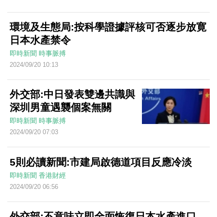
環境及生態局:按科學證據評核可否逐步放寛
日本水產禁令
即時新聞
時事脈搏
2024/09/20 10:13
外交部:中日發表雙邊共識與
深圳男童遇襲個案無關
即時新聞
時事脈搏
2024/09/20 07:03
5則必讀新聞:市建局啟德道項目反應冷淡
即時新聞
香港財經
2024/09/20 06:56
外交部:不意味立即全面恢復日本水產進口