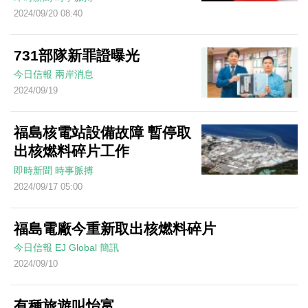
2024/09/20 08:40
731部隊新罪證曝光
今日信報
兩岸消息
2024/09/19
福島核電站設備故障 暫停取
出核燃料碎片工作
即時新聞
時事脈搏
2024/09/17 05:00
福島電廠今重新取出核燃料碎片
今日信報
EJ Global
簡訊
2024/09/10
有種旅遊叫怡富