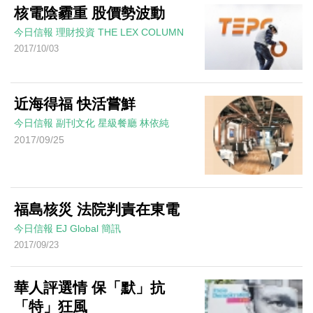
核電陰霾重 股價勢波動
今日信報
理財投資
THE LEX COLUMN
2017/10/03
近海得福 快活嘗鮮
今日信報
副刊文化
星級餐廳
林依純
2017/09/25
福島核災 法院判責在東電
今日信報
EJ Global
簡訊
2017/09/23
華人評選情 保「默」抗
「特」狂風