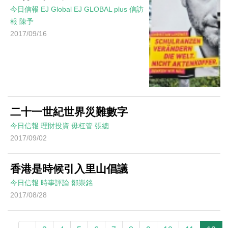
今日信報
EJ Global
EJ GLOBAL plus 信訪
報
陳予
2017/09/16
二十一世紀世界災難數字
今日信報
理財投資
毋枉管
張總
2017/09/02
香港是時候引入里山倡議
今日信報
時事評論
鄒崇銘
2017/08/28