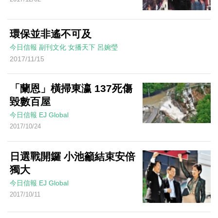
環保並非遙不可及
今日信報
副刊文化
女播天下
呂婉瑩
2017/11/15
「蘭恩」橫掃東瀛 137死傷
毀數百屋
今日信報
EJ Global
2017/10/24
日選戰開鑼 小池籲結束安倍
獨大
今日信報
EJ Global
2017/10/11