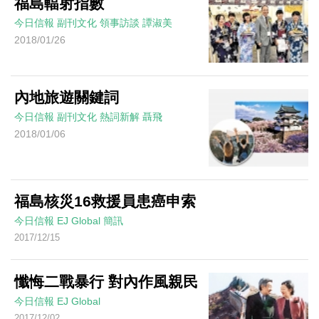
福島輻射指數
今日信報
副刊文化
領事訪談
譚淑美
2018/01/26
內地旅遊關鍵詞
今日信報
副刊文化
熱詞新解
聶飛
2018/01/06
福島核災16救援員患癌申索
今日信報
EJ Global
簡訊
2017/12/15
懺悔二戰暴行 對內作風親民
今日信報
EJ Global
2017/12/02