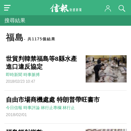
搜尋結果
福島
- 共1175個結果
世貿判韓禁福島等8縣水產
進口違反協定
即時新聞
時事脈搏
2018/02/23 10:47
自由市場商機處處 特朗普帶旺書市
今日信報
時事評論
林行止專欄
林行止
2018/02/01