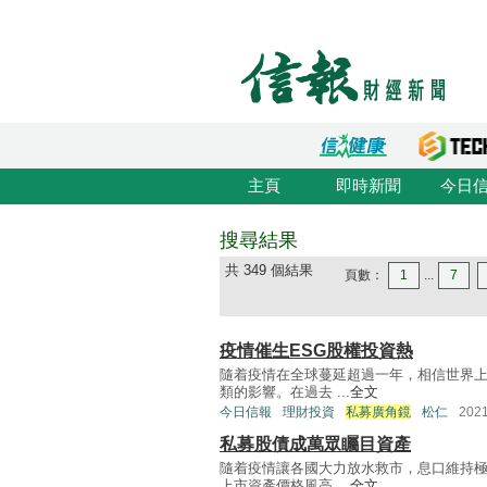
主頁
即時新聞
今日
搜尋結果
共 349 個結果
頁數：
1
...
7
疫情催生ESG股權投資熱
隨着疫情在全球蔓延超過一年，相信世界
類的影響。在過去 ...
全文
今日信報
理財投資
私募廣角鏡
松仁
202
私募股債成萬眾矚目資產
隨着疫情讓各國大力放水救市，息口維持
上市資產價格風高 ...
全文