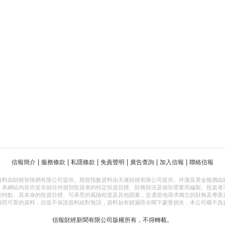
|
|
|
|
|
|
信報簡介
服務條款
私隱條款
免責聲明
廣告查詢
加入信報
聯絡信報
資料由財經智珠網有限公司提供。期貨指數資料由天滙財經有限公司提供。外滙及黃金報價由
，本網站內容亦並非就任何個別投資者的特定投資目標、財務狀況及個別需要而編製。投資者
的特點、其本身的投資目標、可承受的風險程度及其他因素，並適當地尋求獨立的財務及專業
確而可靠的資料，但並不保證資料絕對無誤，資料如有錯漏而令閣下蒙受損失，本公司概不負
信報財經新聞有限公司版權所有，不得轉載。