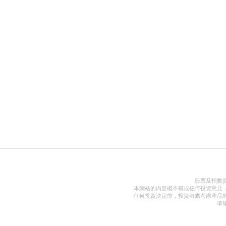
股票及指數
本網站的內容概不構成任何投資意見
任何投資決定前，投資者應考慮產品
準