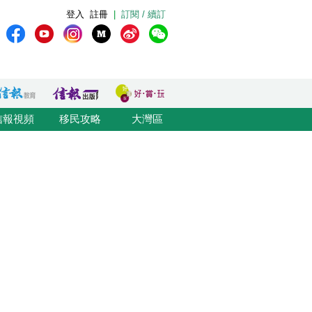
登入
註冊
|
訂閱 / 續訂
信報視頻
移民攻略
大灣區