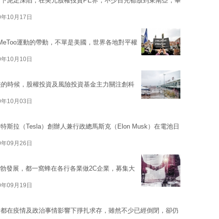
下泥足深陷，在美元股權投資PE界，不少目光都放到東南亞，畢
0年10月17日
eToo運動的帶動，不單是美國，世界各地對平權
0年10月10日
濫的時候，股權投資及風險投資基金主力關注創科
0年10月03日
拉（Tesla）創辦人兼行政總馬斯克（Elon Musk）在電池日
0年09月26日
蓬勃發展，都一窩蜂在各行各業做2C企業，募集大
0年09月19日
業都在疫情及政治事情影響下掙扎求存，雖然不少已經倒閉，卻仍