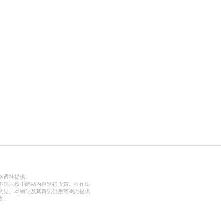
路透社提供。
不應只按本網站內容進行投資。在作出
意見。本網站及其資訊供應商竭力提供
責。