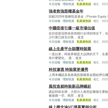
今日信報
理財投資
私募廣角鏡
松仁
202
強者愈強股權基金年
回顧2020年股權投資基金（Private Equ
今日信報
理財投資
私募廣角鏡
松仁
202
中國疫後引爆一級市場估值
在目前新冠肺炎疫情橫行全球的情況下，
少行業已經充分恢 ...
全文
今日信報
理財投資
私募廣角鏡
松仁
202
線上生產平台顛覆時裝業
一直以來，時裝界都是大品牌的天下，生
有什麼變化。 過 ...
全文
今日信報
理財投資
私募廣角鏡
松仁
202
科技滲透 時裝業更優秀
上周本欄談及各路風投股權基金開始押注國內時裝界新勢
今日信報
理財投資
私募廣角鏡
松仁
202
風投造就時裝新品牌崛起
講起時裝名牌，大部分人會想起幾個主要
被搶購一空。然而 ...
全文
今日信報
理財投資
私募廣角鏡
松仁
202
線上概念淪VC墳墓實例分析