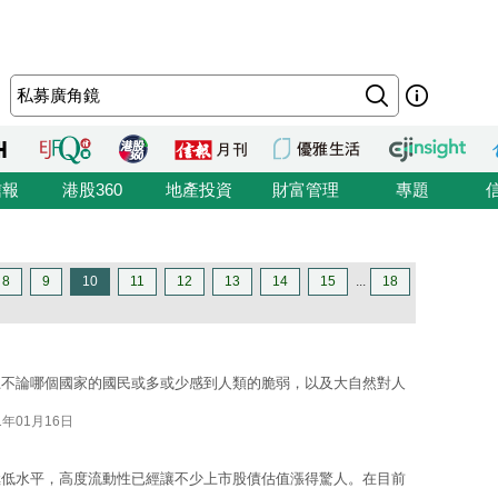
信報
港股360
地產投資
財富管理
專題
8
9
10
11
12
13
14
15
...
18
上不論哪個國家的國民或多或少感到人類的脆弱，以及大自然對人
1年01月16日
極低水平，高度流動性已經讓不少上市股債估值漲得驚人。在目前