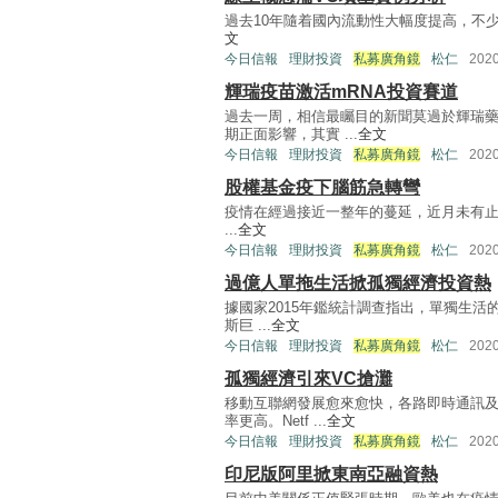
過去10年隨着國內流動性大幅度提高，不少VC（V
文
今日信報
理財投資
私募廣角鏡
松仁
202
輝瑞疫苗激活mRNA投資賽道
過去一周，相信最矚目的新聞莫過於輝瑞
期正面影響，其實 ...
全文
今日信報
理財投資
私募廣角鏡
松仁
202
股權基金疫下腦筋急轉彎
疫情在經過接近一整年的蔓延，近月未有止息之餘
...
全文
今日信報
理財投資
私募廣角鏡
松仁
202
過億人單拖生活掀孤獨經濟投資熱
據國家2015年鑑統計調查指出，單獨生活的
斯巨 ...
全文
今日信報
理財投資
私募廣角鏡
松仁
202
孤獨經濟引來VC搶灘
移動互聯網發展愈來愈快，各路即時通訊
率更高。Netf ...
全文
今日信報
理財投資
私募廣角鏡
松仁
202
印尼版阿里掀東南亞融資熱