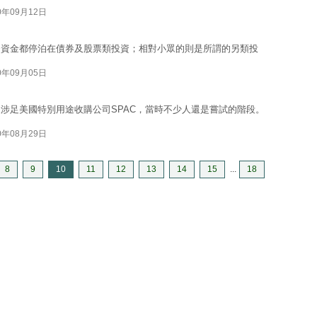
0年09月12日
分資金都停泊在債券及股票類投資；相對小眾的則是所謂的另類投
0年09月05日
涉足美國特別用途收購公司SPAC，當時不少人還是嘗試的階段。
0年08月29日
8
9
10
11
12
13
14
15
...
18