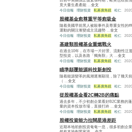
目前中美關係正值緊張時期，歐美也在疫情
竟大量生產產能 ...
全文
今日信報
理財投資
私募廣角鏡
松仁
202
股權基金愈尊重平等愈吸金
隨着美國早前黑人被殺事件及尊重女性的#M
運動的關注漸變成主流趨勢 ...
全文
今日信報
理財投資
私募廣角鏡
松仁
202
基建類股權基金重燃戰火
在過去10年，在市場一片好景、流動性泛
型投資，以及各路「獨角獸」大 ...
全文
今日信報
理財投資
私募廣角鏡
松仁
202
瞄準顛覆能源科技新創投
隨着能源變革的風潮逐漸顯現，除了幾天前特斯
（ ...
全文
今日信報
理財投資
私募廣角鏡
松仁
202
從股權基金看2C轉2B的痛點
過去多年，不少初創企業看好B2C業務的
量的資本投放市場，直接打終 ...
全文
今日信報
理財投資
私募廣角鏡
松仁
202
股權投資能力拉闊星港差距
近期本地初創投資奄奄一息，很多初創企
然有本地創業家逆 ...
全文