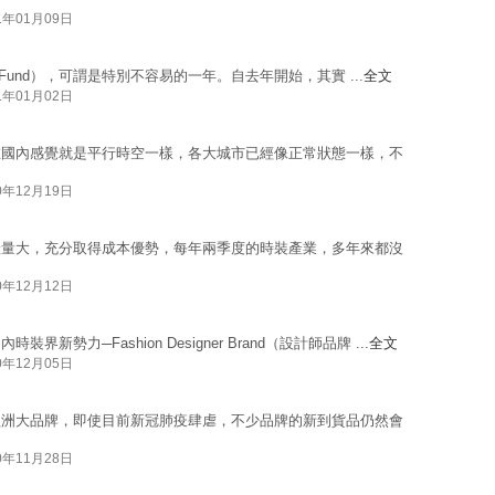
1年01月09日
ity Fund），可謂是特別不容易的一年。自去年開始，其實 ...
全文
1年01月02日
在國內感覺就是平行時空一樣，各大城市已經像正常狀態一樣，不
0年12月19日
產量大，充分取得成本優勢，每年兩季度的時裝產業，多年來都沒
0年12月12日
力─Fashion Designer Brand（設計師品牌 ...
全文
0年12月05日
歐洲大品牌，即使目前新冠肺疫肆虐，不少品牌的新到貨品仍然會
0年11月28日