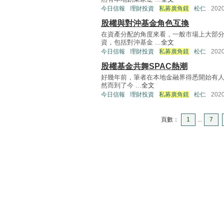
今日信報
理財投資
私募廣角鏡
松仁
202
股權與對沖基金角色互換
在資產分配的角度來看，一般市場上大部
資，包括對沖基金 ...
全文
今日信報
理財投資
私募廣角鏡
松仁
202
股權基金共舞SPAC熱潮
好幾年前，筆者在本地金融界得悉開始有人
然而到了今 ...
全文
今日信報
理財投資
私募廣角鏡
松仁
202
頁數：
1
...
7