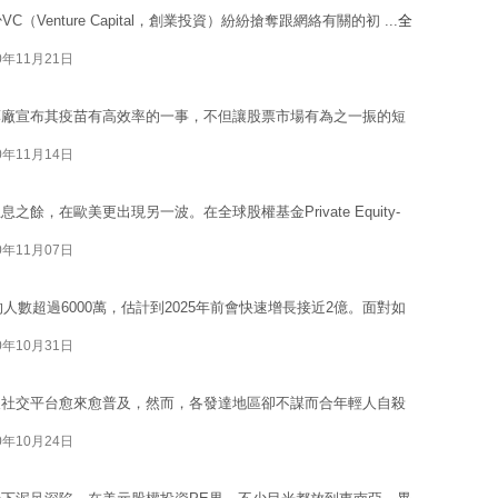
enture Capital，創業投資）紛紛搶奪跟網絡有關的初 ...
全
0年11月21日
藥廠宣布其疫苗有高效率的一事，不但讓股票市場有為之一振的短
0年11月14日
，在歐美更出現另一波。在全球股權基金Private Equity-
0年11月07日
人數超過6000萬，估計到2025年前會快速增長接近2億。面對如
0年10月31日
及社交平台愈來愈普及，然而，各發達地區卻不謀而合年輕人自殺
0年10月24日