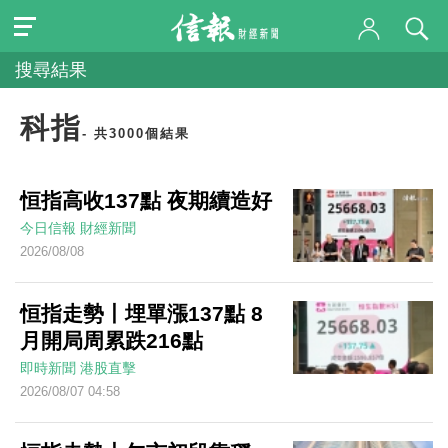
搜尋結果
科指
- 共3000個結果
恒指高收137點 夜期續造好
今日信報
財經新聞
2026/08/08
恒指走勢丨埋單漲137點 8
月開局周累跌216點
即時新聞
港股直擊
2026/08/07 04:58