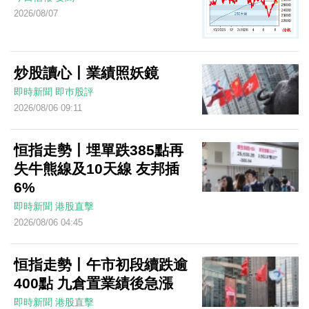
2026/08/07
炒股讀心丨業績照妖鏡
即時新聞
即巿股評
2026/08/06 09:11
恒指走勢丨埋單跌385點再
失牛熊線及10天線 友邦插
6%
即時新聞
港股直擊
2026/08/06 04:45
恒指走勢丨午市初段續跌逾
400點 九倉置業績後急漲
即時新聞
港股直擊