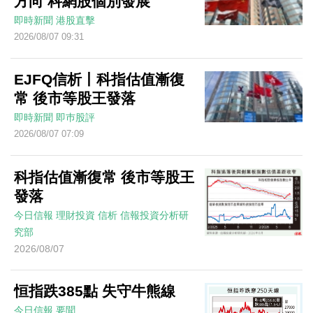
方向 科網股個別發展
即時新聞
港股直擊
2026/08/07 09:31
EJFQ信析丨科指估值漸復
常 後市等股王發落
即時新聞
即巿股評
2026/08/07 07:09
科指估值漸復常 後市等股王
發落
今日信報
理財投資
信析
信報投資分析研
究部
2026/08/07
恒指跌385點 失守牛熊線
今日信報
要聞