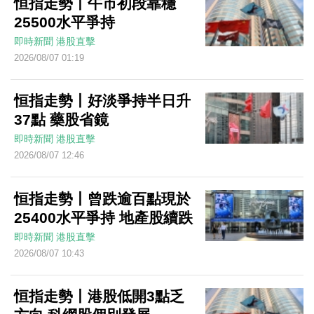
恒指走勢丨午市初段靠穩
25500水平爭持
即時新聞
港股直擊
2026/08/07 01:19
恒指走勢丨好淡爭持半日升
37點 藥股省鏡
即時新聞
港股直擊
2026/08/07 12:46
恒指走勢丨曾跌逾百點現於
25400水平爭持 地產股續跌
即時新聞
港股直擊
2026/08/07 10:43
恒指走勢丨港股低開3點乏