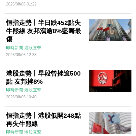
2026/08/06 01:22
恒指走勢丨半日跌452點失
牛熊線 友邦瀉逾8%藍籌最
傷
即時新聞
港股直擊
2026/08/06 12:38
港股走勢丨早段曾挫逾500
點 友邦挫8%
即時新聞
港股直擊
2026/08/06 10:40
恒指走勢丨港股低開248點
再失牛熊線
即時新聞
港股直擊