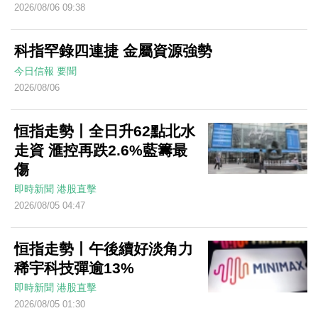
2026/08/06 09:38
科指罕錄四連捷 金屬資源強勢
今日信報
要聞
2026/08/06
恒指走勢丨全日升62點北水
走資 滙控再跌2.6%藍籌最
傷
即時新聞
港股直擊
2026/08/05 04:47
恒指走勢丨午後續好淡角力
稀宇科技彈逾13%
即時新聞
港股直擊
2026/08/05 01:30