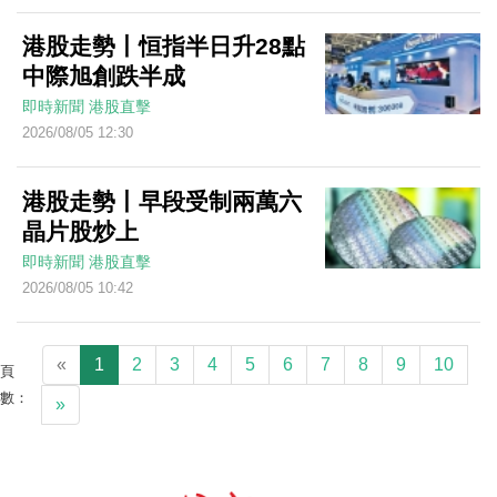
港股走勢丨恒指半日升28點
中際旭創跌半成
即時新聞
港股直擊
2026/08/05 12:30
港股走勢丨早段受制兩萬六
晶片股炒上
即時新聞
港股直擊
2026/08/05 10:42
«
1
2
3
4
5
6
7
8
9
10
頁
數：
»