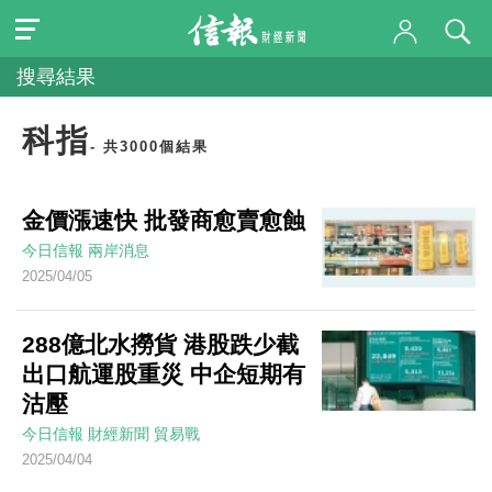
搜尋結果
科指
- 共3000個結果
金價漲速快 批發商愈賣愈蝕
今日信報
兩岸消息
2025/04/05
288億北水撈貨 港股跌少截
出口航運股重災 中企短期有
沽壓
今日信報
財經新聞
貿易戰
2025/04/04