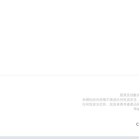
股票及指數
本網站的內容概不構成任何投資意見
任何投資決定前，投資者應考慮產品
準
C