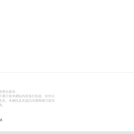
路透社提供。
不應只按本網站內容進行投資。在作出
意見。本網站及其資訊供應商竭力提供
責。
d.