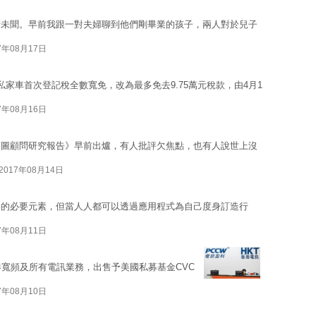
所未聞。早前我跟一對夫婦聊到他們剛畢業的孩子，兩人對於兒子
7年08月17日
家車首次登記稅全數寬免，改為最多免去9.75萬元稅款，由4月1
7年08月16日
藍圖顧問研究報告》早前出爐，有人批評欠焦點，也有人說世上沒
2017年08月14日
遊的必要元素，但當人人都可以透過應用程式為自己度身訂造行
7年08月11日
香港寬頻及所有電訊業務，出售予美國私募基金CVC
7年08月10日