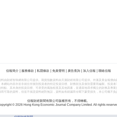
|
|
|
|
|
|
信報簡介
服務條款
私隱條款
免責聲明
廣告查詢
加入信報
聯絡信報
資料由財經智珠網有限公司提供。期貨指數資料由天滙財經有限公司提供。外滙及黃金報價由
，本網站內容亦並非就任何個別投資者的特定投資目標、財務狀況及個別需要而編製。投資者
的特點、其本身的投資目標、可承受的風險程度及其他因素，並適當地尋求獨立的財務及專業
確而可靠的資料，但並不保證資料絕對無誤，資料如有錯漏而令閣下蒙受損失，本公司概不負
信報財經新聞有限公司版權所有，不得轉載。
opyright © 2026 Hong Kong Economic Journal Company Limited. All rights reserve