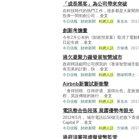
「成長黑客」為公司帶來突破
在科技時代的熱門工作，很多都是大家聞
投身一間初創公司 ...
全文
今日信報
財經新聞
科網人語
黃岳永
201
創新考膽量
今年2月公布的《財政預算案》取消了電動私
日起生效 ...
全文
今日信報
財經新聞
科網人語
方保僑
201
港欠凝聚力礙發展智慧城市
政府聘請顧問公司撰寫的《香港智慧城市
有完美的計劃，快 ...
全文
今日信報
財經新聞
科網人語
鄧淑明博士
Airbnb新嘗試新衝擊
「食得招積、住得舒適、遊得出色」是旅
程，莫說傳統的旅行 ...
全文
今日信報
財經新聞
科網人語
黃岳永
201
電訊整合告段落 展露優勢考眼光
2012年5月， 城市電訊以50億元把旗下
Capital P ...
全文
今日信報
財經新聞
科網人語
方保僑
201
港府須審視虛擬貨幣監管