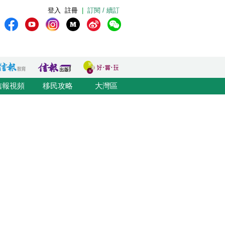
登入
註冊
|
訂閱 / 續訂
信報視頻
移民攻略
大灣區