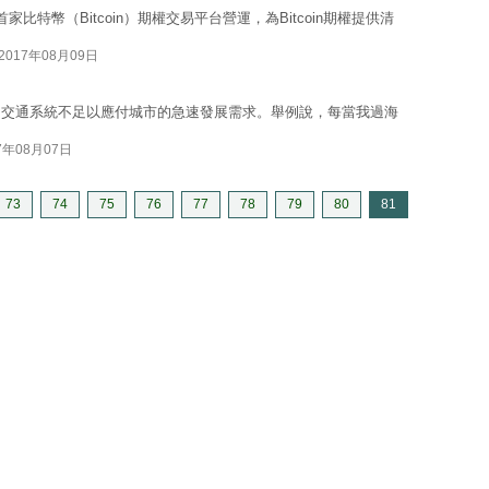
特幣（Bitcoin）期權交易平台營運，為Bitcoin期權提供清
2017年08月09日
的交通系統不足以應付城市的急速發展需求。舉例說，每當我過海
7年08月07日
73
74
75
76
77
78
79
80
81