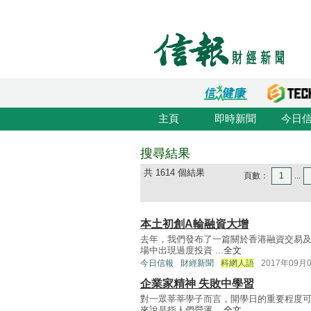
主頁
即時新聞
今日
搜尋結果
共 1614 個結果
頁數：
1
...
本土初創A輪融資大增
去年，我們發布了一篇關於香港融資交易
場中出現過度投資 ...
全文
今日信報
財經新聞
科網人語
2017年09月
企業家精神 失敗中學習
對一眾莘莘學子而言，開學日的重要程度
來說是指人們營運 ...
全文