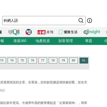
信報
港股360
地產投資
財富管理
專題
73
74
75
76
77
78
79
80
81
及其發展情況的文章。在香港，好的創意總是很快被抄襲，並在市
06日
可能比新年更高。今個學年我的教學重點是「企業家精神」，簡單