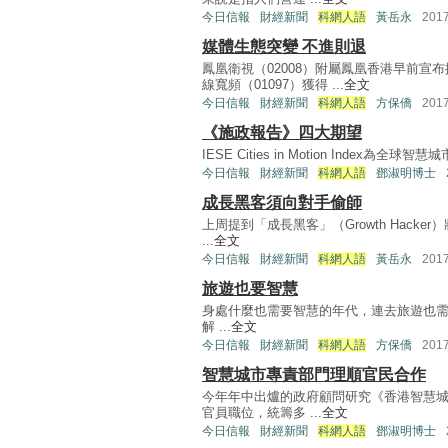
今日信報
財經新聞
科網人語
黃岳永
201
媒體生態突變 不進則退
鳳凰衛視（02008）附屬鳳凰香港早前
線寬頻（01097）獲得 ...
全文
今日信報
財經新聞
科網人語
方保僑
201
《施政報告》四大期望
IESE Cities in Motion Index
今日信報
財經新聞
科網人語
鄧淑明博士
成長黑客須向對手偷師
上周提到「成長黑客」（Growth Hack
...
全文
今日信報
財經新聞
科網人語
黃岳永
201
旅遊也要智慧
身處什麼也需要智慧的年代，連去旅遊也需要有
解 ...
全文
今日信報
財經新聞
科網人語
方保僑
201
智慧城市專責部門理順官民合作
今年年中出爐的政府顧問研究《香港智慧
官員職位，統籌多 ...
全文
今日信報
財經新聞
科網人語
鄧淑明博士