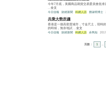
今年7月底，美國商品期貨交易委員會批准首家比
...
全文
今日信報
財經新聞
科網人語
鄧淑明博士
共乘大勢所趨
香港是一個高密度城市，寸金尺土，現時
的時候，無奈地試 ...
全文
今日信報
財經新聞
科網人語
佘雋知
201
頁數：
1
...