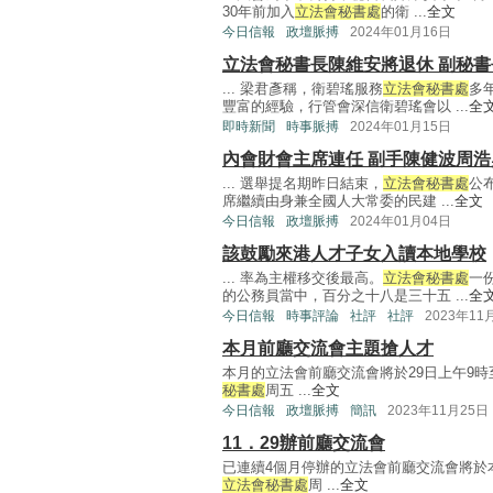
30年前加入
立法會秘書處
的衛 ...
全文
今日信報
政壇脈搏
2024年01月16日
立法會秘書長陳維安將退休 副秘
... 梁君彥稱，衛碧瑤服務
立法會秘書處
多
豐富的經驗，行管會深信衛碧瑤會以 ...
全
即時新聞
時事脈搏
2024年01月15日
內會財會主席連任 副手陳健波周浩
... 選舉提名期昨日結束，
立法會秘書處
公
席繼續由身兼全國人大常委的民建 ...
全文
今日信報
政壇脈搏
2024年01月04日
該鼓勵來港人才子女入讀本地學校
... 率為主權移交後最高。
立法會秘書處
一
的公務員當中，百分之十八是三十五 ...
全
今日信報
時事評論
社評
社評
2023年11
本月前廳交流會主題搶人才
本月的立法會前廳交流會將於29日上午9
秘書處
周五 ...
全文
今日信報
政壇脈搏
簡訊
2023年11月25日
11．29辦前廳交流會
已連續4個月停辦的立法會前廳交流會將於
立法會秘書處
周 ...
全文