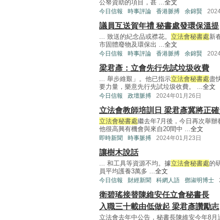
公帑資助的項目，甚 ...
全文
今日信報
時事評論
香港脈搏
余錦賢
202
議員互送賀年禮 秘書處發環保溫提
... 致送的紀念品或襟花。
立法會秘書處
新
市固體廢物及環保出 ...
全文
今日信報
時事評論
香港脈搏
余錦賢
202
梁君彥：立會先行先試垃圾收費
... 舉步維艱」。他已指示
立法會秘書處
盡
要力量，樂意先行先試垃圾收費。 ...
全文
今日信報
政壇脈搏
2024年01月26日
立法會教師培訓日 梁君彥冀將正
立法會秘書處
繼去年7月後，今日再次舉辦
他很高興有機會與來自20間中 ...
全文
即時新聞
時事脈搏
2024年01月23日
讓樹木說話
... 和工具等資源不均。據
立法會秘書處
的
員平均護養3萬多 ...
全文
今日信報
財經新聞
科網人語
鄧淑明博士
衛碧瑤接替陳維安任立會秘書長
入職三十載由低做起 梁君彥讚勵志
立法會去年中公告，秘書長陳維安今年8月