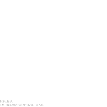
路透社提供。
不應只按本網站內容進行投資。在作出