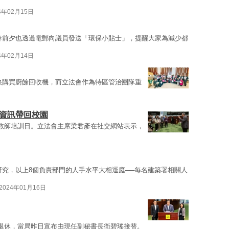
4年02月15日
春前夕也透過電郵向議員發送「環保小貼士」，提醒大家為減少都
4年02月14日
快購買廚餘回收機，而立法會作為特區管治團隊重
確資訊帶回校園
教師培訓日。立法會主席梁君彥在社交網站表示，
研究，以上8個負責部門的人手水平大相逕庭──每名建築署相關人
2024年01月16日
退休，當局昨日宣布由現任副秘書長衛碧瑤接替。