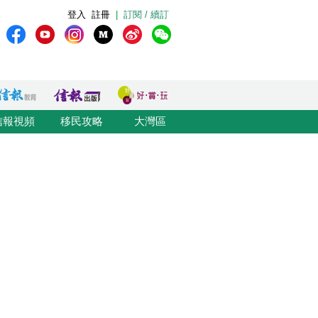
登入
註冊
|
訂閱 / 續訂
信報視頻
移民攻略
大灣區