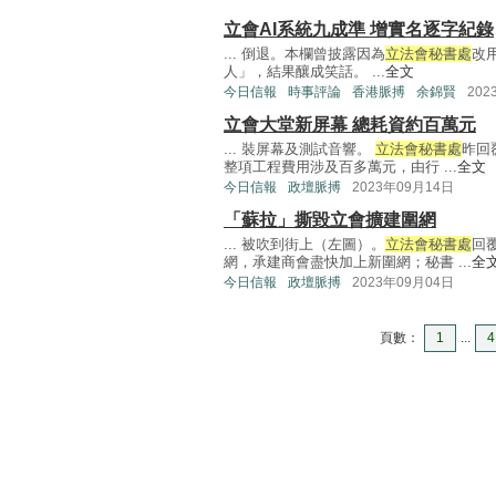
立會AI系統九成準 增實名逐字紀錄
... 倒退。本欄曾披露因為
立法會秘書處
改
人」，結果釀成笑話。 ...
全文
今日信報
時事評論
香港脈搏
余錦賢
202
立會大堂新屏幕 總耗資約百萬元
... 裝屏幕及測試音響。
立法會秘書處
昨回
整項工程費用涉及百多萬元，由行 ...
全文
今日信報
政壇脈搏
2023年09月14日
「蘇拉」撕毀立會擴建圍網
... 被吹到街上（左圖）。
立法會秘書處
回
網，承建商會盡快加上新圍網；秘書 ...
全
今日信報
政壇脈搏
2023年09月04日
頁數：
1
...
4