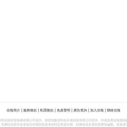
|
|
|
|
|
|
信報簡介
服務條款
私隱條款
免責聲明
廣告查詢
加入信報
聯絡信報
資料由財經智珠網有限公司提供。期貨指數資料由天滙財經有限公司提供。外滙及黃金報價由
，本網站內容亦並非就任何個別投資者的特定投資目標、財務狀況及個別需要而編製。投資者