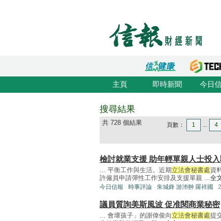
主頁
即時新聞
今日
搜尋結果
共 728 個結果
頁數：
1
...
4
檢討就業支援 助年輕單親人士投入
... 平衡工作與生活。近期
立法會秘書處
資
許僱員申請彈性工作安排及支援單親 ...
全
今日信報
時事評論
朱城鋒 游沛翀 羅祥國
議員質詢美斯風波 促准閱商業秘密
... 會壞孩子」的謝偉俊向
立法會秘書處
提