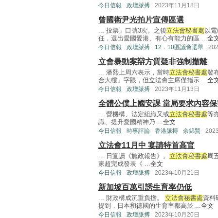
今日信報
政壇脈搏
2023年11月18日
曾國衞尹光拍片宣傳區選
... 投票」口號3次。之後
立法會秘書處
以電
任，選出愛國愛港、有心有能力的區 ...
全
今日信報
政壇脈搏
12．10區議會選舉
20
立會暴動案辯方質疑非強制撤離
... 潘熙上周六表示，當時
立法會秘書處
發
合大樓」字眼，但立法會主席僅指示 ...
全
今日信報
政壇脈搏
2023年11月13日
全體公僕上國安課 當局要求內容保
... 營機構、法定組織又或
立法會秘書處
等
識、提升愛國精神乃 ...
全文
今日信報
時事評論
香港脈搏
余錦賢
202
立法會11月中 宴請特首高官
... 日宣讀《施政報告》。
立法會秘書處
周
家超完成發表《 ...
全文
今日信報
政壇脈搏
2023年10月21日
新加坡百萬引誘生育率仍低
... 財政構成沉重負擔。
立法會秘書處
資料
提到，日本和德國的生育率都高於 ...
全文
今日信報
政壇脈搏
2023年10月20日