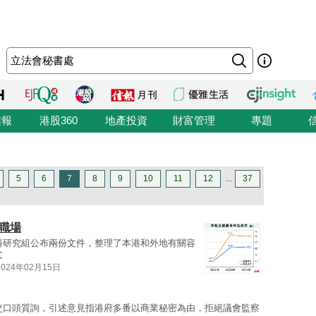
信報
港股360
地產投資
財富管理
專題
5
6
7
8
9
10
11
12
...
37
職場
料研究組公布兩份文件，整理了本港和外地有關容
文
2024年02月15日
交口頭質詢，引述意見指港府多番以商業秘密為由，拒絕議會監察