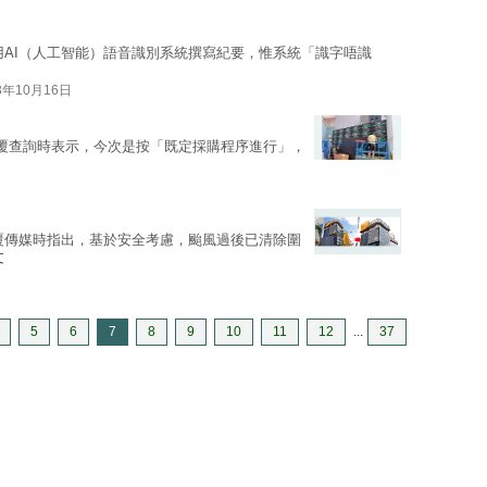
用AI（人工智能）語音識別系統撰寫紀要，惟系統「識字唔識
3年10月16日
覆查詢時表示，今次是按「既定採購程序進行」，
覆傳媒時指出，基於安全考慮，颱風過後已清除圍
文
5
6
7
8
9
10
11
12
...
37