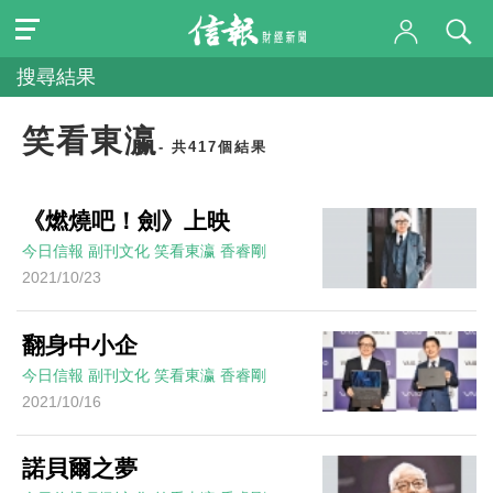
搜尋結果
笑看東瀛
- 共417個結果
《燃燒吧！劍》上映
今日信報
副刊文化
笑看東瀛
香睿剛
2021/10/23
翻身中小企
今日信報
副刊文化
笑看東瀛
香睿剛
2021/10/16
諾貝爾之夢