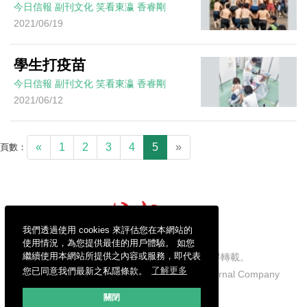
今日信報
副刊文化
笑看東瀛
香睿剛
2021/06/19
學生打疫苗
今日信報
副刊文化
笑看東瀛
香睿剛
2021/06/12
«
1
2
3
4
5
»
頁數：
我們透過使用 cookies 來評估您在本網站的
使用情況，為您提供最佳的用戶體驗。 如您
繼續使用本網站所提供之內容或服務，即代表
信報財經新聞有限公司版權所有，不得轉載。
您已同意我們最新之私隱條款。
了解更多
Copyright © 2026 Hong Kong Economic Journal Company
Limited. All rights reserved.
關閉