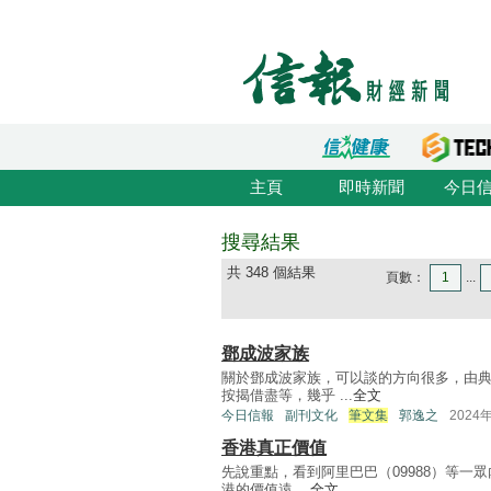
主頁
即時新聞
今日
搜尋結果
共 348 個結果
頁數：
1
...
鄧成波家族
關於鄧成波家族，可以談的方向很多，由
按揭借盡等，幾乎 ...
全文
今日信報
副刊文化
筆文集
郭逸之
2024
香港真正價值
先說重點，看到阿里巴巴（09988）等
港的價值遠 ...
全文