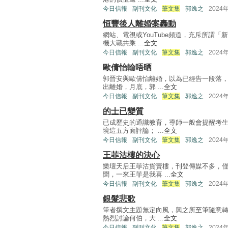
今日信報
副刊文化
筆文集
郭逸之
2024
恒豐後人離婚案轟動
網站、電視或YouTube頻道，充斥所謂
機大戰共乘 ...
全文
今日信報
副刊文化
筆文集
郭逸之
2024
歐倩怡輸唔晒
郭晉安與歐倩怡離婚，以為已經告一段落
出離婚，月底，郭 ...
全文
今日信報
副刊文化
筆文集
郭逸之
2024
的士已變質
已成歷史的通識教育，導師一般會提醒考
境這五方面評論； ...
全文
今日信報
副刊文化
筆文集
郭逸之
2024
王菲沽樓的決心
樂壇天后王菲沽貨賣樓，刊登傳媒不多，
聞，一來王菲是我喜 ...
全文
今日信報
副刊文化
筆文集
郭逸之
2024
銀髮悲歌
筆者撰文主題無定向風，興之所至筆隨意
熱烈討論何伯，大 ...
全文
今日信報
副刊文化
筆文集
郭逸之
2024