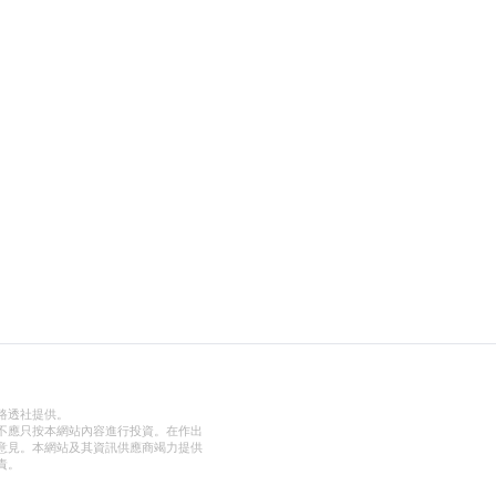
路透社提供。
不應只按本網站內容進行投資。在作出
意見。本網站及其資訊供應商竭力提供
責。