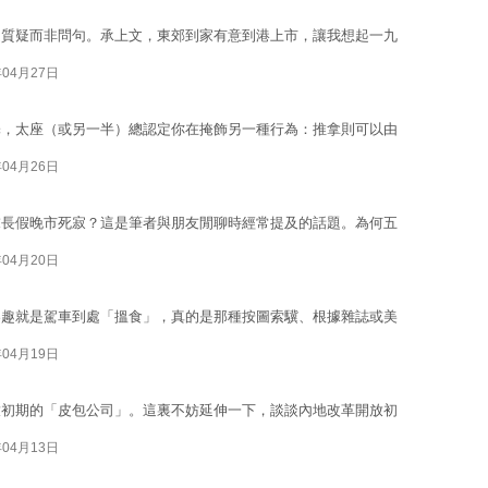
是質疑而非問句。承上文，東郊到家有意到港上市，讓我想起一九
年04月27日
釋，太座（或另一半）總認定你在掩飾另一種行為：推拿則可以由
年04月26日
末長假晚市死寂？這是筆者與朋友閒聊時經常提及的話題。為何五
年04月20日
樂趣就是駕車到處「搵食」，真的是那種按圖索驥、根據雜誌或美
年04月19日
放初期的「皮包公司」。這裏不妨延伸一下，談談內地改革開放初
年04月13日