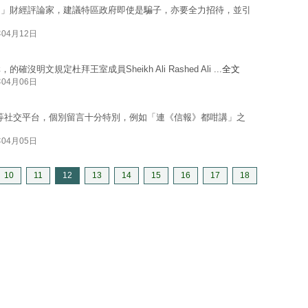
名」財經評論家，建議特區政府即使是騙子，亦要全力招待，並引
年04月12日
規定杜拜王室成員Sheikh Ali Rashed Ali ...
全文
年04月06日
ok等社交平台，個別留言十分特別，例如「連《信報》都咁講」之
年04月05日
10
11
12
13
14
15
16
17
18