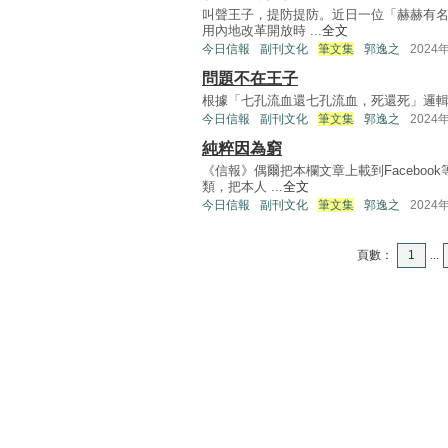
叫聲王子，提防提防。近日一位「赫赫有
用內地改革開放時 ...
全文
今日信報
副刊文化
筆文集
郭逸之
2024
問題不在王子
根據「七孔流血還七孔流血，死還死」邏輯，的確沒明文
今日信報
副刊文化
筆文集
郭逸之
2024
純粹因為窮
《信報》偶爾把本欄文章上載到Facebo
類，把本人 ...
全文
今日信報
副刊文化
筆文集
郭逸之
2024
頁數：
1
...