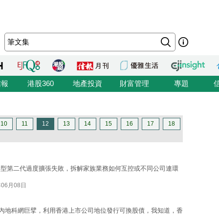
信報
港股360
地產投資
財富管理
專題
10
11
12
13
14
15
16
17
18
典型第二代過度擴張失敗，拆解家族業務如何互控或不同公司連環
年06月08日
一眾內地科網巨擘，利用香港上市公司地位發行可換股債，我知道，香