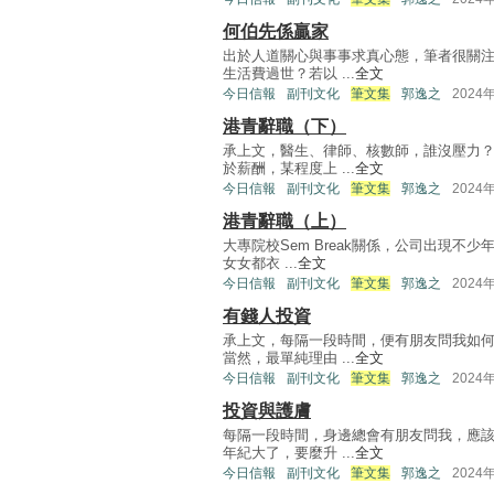
何伯先係贏家
出於人道關心與事事求真心態，筆者很關
生活費過世？若以 ...
全文
今日信報
副刊文化
筆文集
郭逸之
2024
港青辭職（下）
承上文，醫生、律師、核數師，誰沒壓力
於薪酬，某程度上 ...
全文
今日信報
副刊文化
筆文集
郭逸之
2024
港青辭職（上）
大專院校Sem Break關係，公司出現
女女都衣 ...
全文
今日信報
副刊文化
筆文集
郭逸之
2024
有錢人投資
承上文，每隔一段時間，便有朋友問我如
當然，最單純理由 ...
全文
今日信報
副刊文化
筆文集
郭逸之
2024
投資與護膚
每隔一段時間，身邊總會有朋友問我，應
年紀大了，要麼升 ...
全文
今日信報
副刊文化
筆文集
郭逸之
2024