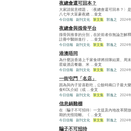
夜總會還可回本？
大家請留意標題，〈夜總會還可回本？〉
八七年大富豪夜總 ...
全文
今日信報
副刊文化
筆文集
郭逸之
2024
夜總會與揼骨平台
揼骨與推拿的分別，在於前者你無論怎解
註冊中醫師進行， ...
全文
今日信報
副刊文化
筆文集
郭逸之
2024
港澳唔同
為什麼說香港上千家食肆將排隊結業、周
星級酒店餐廳、米 ...
全文
今日信報
副刊文化
筆文集
郭逸之
2024
一街屯門「名店」
因為與內子皆喜歡吃，公餘時兩口子最大
食KOL介紹（或 ...
全文
今日信報
副刊文化
筆文集
郭逸之
2024
信息鍋雞棚
在〈騙子不可招待〉一文提及內地改革開
期的光怪陸離。《 ...
全文
今日信報
副刊文化
筆文集
郭逸之
2024
騙子不可招待