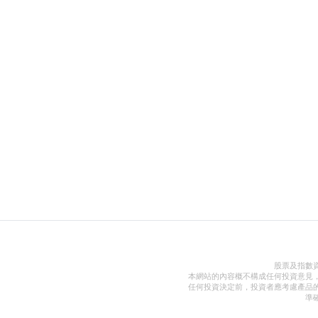
股票及指數
本網站的內容概不構成任何投資意見
任何投資決定前，投資者應考慮產品
準