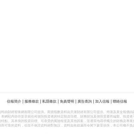
|
|
|
|
|
|
信報簡介
服務條款
私隱條款
免責聲明
廣告查詢
加入信報
聯絡信報
資料由財經智珠網有限公司提供。期貨指數資料由天滙財經有限公司提供。外滙及黃金報價由
，本網站內容亦並非就任何個別投資者的特定投資目標、財務狀況及個別需要而編製。投資者
的特點、其本身的投資目標、可承受的風險程度及其他因素，並適當地尋求獨立的財務及專業
確而可靠的資料，但並不保證資料絕對無誤，資料如有錯漏而令閣下蒙受損失，本公司概不負