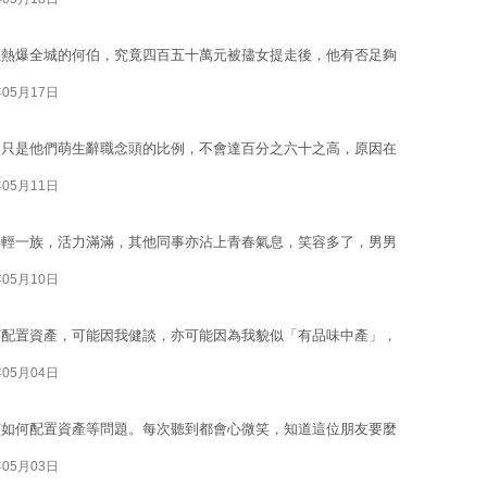
注熱爆全城的何伯，究竟四百五十萬元被孻女提走後，他有否足夠
年05月17日
？只是他們萌生辭職念頭的比例，不會達百分之六十之高，原因在
年05月11日
不少年輕一族，活力滿滿，其他同事亦沾上青春氣息，笑容多了，男男
年05月10日
何配置資產，可能因我健談，亦可能因為我貌似「有品味中產」，
年05月04日
該如何配置資產等問題。每次聽到都會心微笑，知道這位朋友要麼
年05月03日