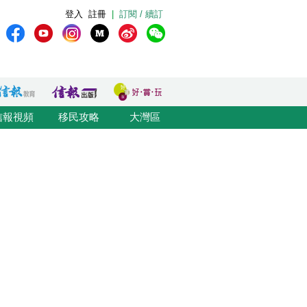
登入
註冊
|
訂閱 / 續訂
信報視頻
移民攻略
大灣區