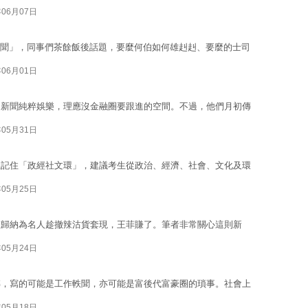
年06月07日
「新聞」，同事們茶餘飯後話題，要麼何伯如何雄赳赳、要麼的士司
年06月01日
，新聞純粹娛樂，理應沒金融圈要跟進的空間。不過，他們月初傳
年05月31日
生記住「政經社文環」，建議考生從政治、經濟、社會、文化及環
年05月25日
僅歸納為名人趁撤辣沽貨套現，王菲賺了。筆者非常關心這則新
年05月24日
轉，寫的可能是工作軼聞，亦可能是富後代富豪圈的瑣事。社會上
年05月18日