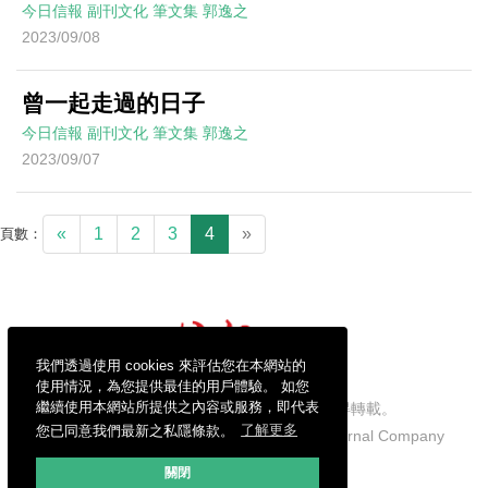
今日信報
副刊文化
筆文集
郭逸之
2023/09/08
曾一起走過的日子
今日信報
副刊文化
筆文集
郭逸之
2023/09/07
«
1
2
3
4
»
頁數：
我們透過使用 cookies 來評估您在本網站的
使用情況，為您提供最佳的用戶體驗。 如您
繼續使用本網站所提供之內容或服務，即代表
信報財經新聞有限公司版權所有，不得轉載。
您已同意我們最新之私隱條款。
了解更多
Copyright © 2026 Hong Kong Economic Journal Company
Limited. All rights reserved.
關閉