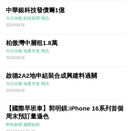
中華銀科技發債籌1億
今日信報
財經新聞
簡訊
2024/09/18
柏傲灣中層租1.8萬
今日信報
地產市道
簡訊
2024/09/18
啟德2A2地申組裝合成興建料過關
今日信報
地產市道
簡訊
2024/09/18
【國際早班車】郭明錤:iPhone 16系列首個
周末預訂量遜色
即時新聞
國際財經