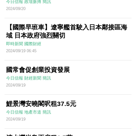
今日信報
政壇脈搏
簡訊
2024/09/20
【國際早班車】遼寧艦首駛入日本鄰接區海
域 日本政府強烈關切
即時新聞
國際財經
2024/09/19 06:45
國常會促創業投資發展
今日信報
財經新聞
簡訊
2024/09/19
鯉景灣安曉閣呎租37.5元
今日信報
地產市道
簡訊
2024/09/19