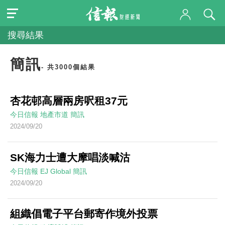
搜尋結果
簡訊
- 共3000個結果
杏花邨高層兩房呎租37元
今日信報
地產市道
簡訊
2024/09/20
SK海力士遭大摩唱淡喊沽
今日信報
EJ Global
簡訊
2024/09/20
組織倡電子平台郵寄作境外投票