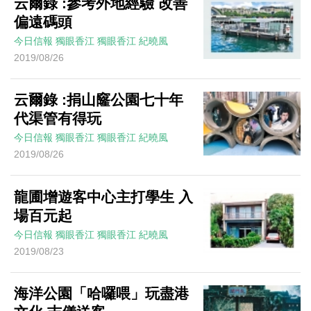
云爾錄 :參考外地經驗 改善
偏遠碼頭
今日信報
獨眼香江
獨眼香江
紀曉風
2019/08/26
云爾錄 :捐山窿公園七十年
代渠管有得玩
今日信報
獨眼香江
獨眼香江
紀曉風
2019/08/26
龍圃增遊客中心主打學生 入
場百元起
今日信報
獨眼香江
獨眼香江
紀曉風
2019/08/23
海洋公園「哈囉喂」玩盡港