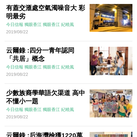
有蓋交滙處空氣濁噪音大 彩
明最劣
今日信報
獨眼香江
獨眼香江
紀曉風
2019/08/22
云爾錄 :四分一青年認同
「共居」概念
今日信報
獨眼香江
獨眼香江
紀曉風
2019/08/22
少數族裔學華語欠渠道 高中
不懂小一題
今日信報
獨眼香江
獨眼香江
紀曉風
2019/08/22
云爾錄 :后海灣檢獲1220萬