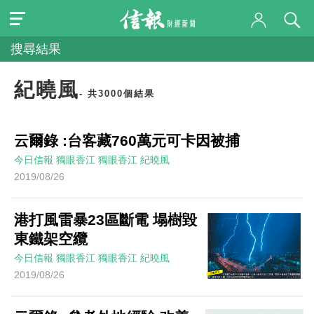
搜尋結果
紀曉風
- 共3000個結果
云爾錄 :台客藏760萬元可卡因被捕
今日信報
獨眼香江
獨眼香江
紀曉風
2019/08/26
港打風雷暴23區斷電 塌樹毀
東鐵架空纜
今日信報
獨眼香江
獨眼香江
紀曉風
2019/08/26