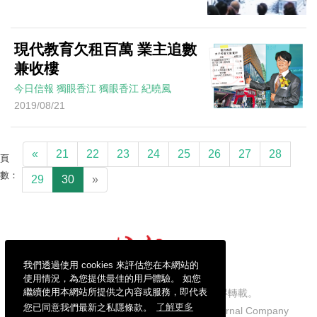
現代教育欠租百萬 業主追數
兼收樓
今日信報
獨眼香江
獨眼香江
紀曉風
2019/08/21
«
21
22
23
24
25
26
27
28
頁
數：
29
30
»
我們透過使用 cookies 來評估您在本網站的
使用情況，為您提供最佳的用戶體驗。 如您
繼續使用本網站所提供之內容或服務，即代表
信報財經新聞有限公司版權所有，不得轉載。
您已同意我們最新之私隱條款。
了解更多
Copyright © 2026 Hong Kong Economic Journal Company