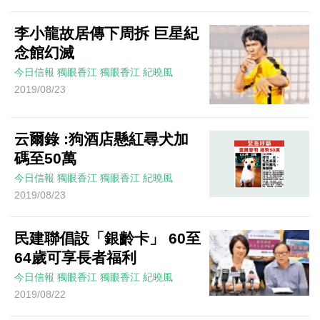
李小龍故居傳下周拆 巨星紀
念館幻滅
今日信報
獨眼香江
獨眼香江
紀曉風
2019/08/23
云爾錄 :狗酒店懸紅尋犬加
碼至50萬
今日信報
獨眼香江
獨眼香江
紀曉風
2019/08/23
民建聯倡設「銀齡卡」 60至
64歲可享長者福利
今日信報
獨眼香江
獨眼香江
紀曉風
2019/08/22