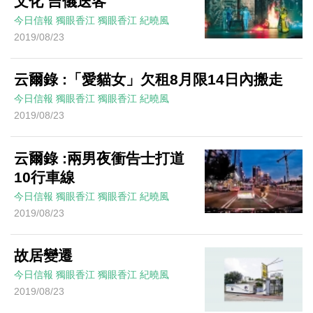
文化 吉儀送客
今日信報
獨眼香江
獨眼香江
紀曉風
2019/08/23
云爾錄 :「愛貓女」欠租8月限14日內搬走
今日信報
獨眼香江
獨眼香江
紀曉風
2019/08/23
云爾錄 :兩男夜衝告士打道
10行車線
今日信報
獨眼香江
獨眼香江
紀曉風
2019/08/23
故居變遷
今日信報
獨眼香江
獨眼香江
紀曉風
2019/08/23