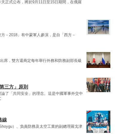
igu）昨天正式公布，將於9月11日至15日期間，在俄羅
方－2018」有中蒙軍人參演，是自「西方－
hoygu)出席，雙方還商定每年舉行外務和防務副部長級
對第三方」原則
討論了「共同安全」的理念。這是中國軍事外交中
文
路線
ey Shoygu）、負責防務及太空工業的副總理羅戈津