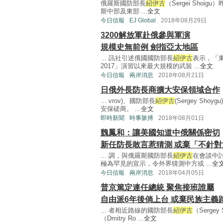
俄羅斯國防部長
紹伊古
（Sergei Sho
斯中部及東部 ...
全文
今日信報
EJ Global
2018年08月29日
3200解放軍赴俄參與軍演
規模史無前例 劍指亞太地區
... 訊社引述俄國國防部長
紹伊古
表示，「東
2017」演習以來最大規模的武裝 ...
全文
今日信報
兩岸消息
2018年08月21日
日俄外長防長商擴大安保領域合作
... vrov)、國防部長
紹伊古
(Sergey S
安保磋商。 ...
全文
即時新聞
時事脈搏
2018年08月01日
魏鳳和：讓美國知道中俄關係密切
新任防長敢言惹猜測 或棄「不針
... 調，與俄羅斯國防部長
紹伊古
在會談中
極為罕見的宣示，令外界猜測中方或 ...
全
今日信報
兩岸消息
2018年04月05日
普京篤定連任總統 聚焦接班誰屬
自由派6年後倘上台 或棄民族主義
... 者相近路線的國防部長
紹伊古
（Serg
（Dmitry Ro ...
全文