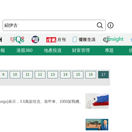
信報
港股360
地產投資
財富管理
專題
9
10
11
12
13
14
15
16
17
i Shoigu)表示，3.6萬架坦克、裝甲車、1000架戰機、