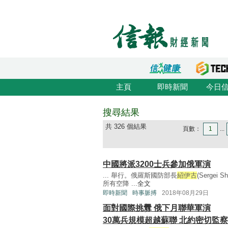
主頁
即時新聞
今日
搜尋結果
共 326 個結果
頁數：
1
...
中國將派3200士兵參加俄軍演
... 舉行。俄羅斯國防部長
紹伊古
(Serge
所有空降 ...
全文
即時新聞
時事脈搏
2018年08月29日
面對國際挑釁 俄下月聯華軍演
30萬兵規模超越蘇聯 北約密切監察