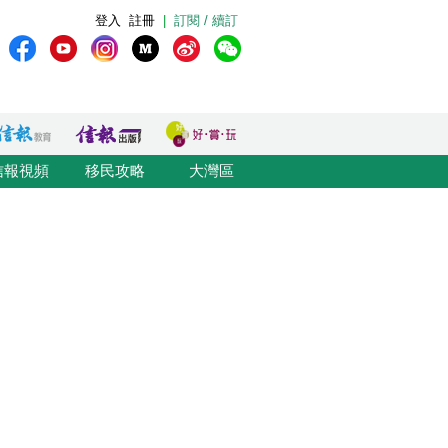
登入
註冊
|
訂閱 / 續訂
信報視頻
移民攻略
大灣區