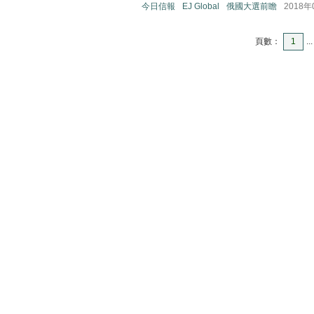
今日信報
EJ Global
俄國大選前瞻
2018年
頁數：
1
...