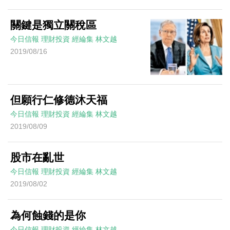
關鍵是獨立關稅區
今日信報
理財投資
經綸集
林文越
2019/08/16
但願行仁修德沐天福
今日信報
理財投資
經綸集
林文越
2019/08/09
股市在亂世
今日信報
理財投資
經綸集
林文越
2019/08/02
為何蝕錢的是你
今日信報
理財投資
經綸集
林文越