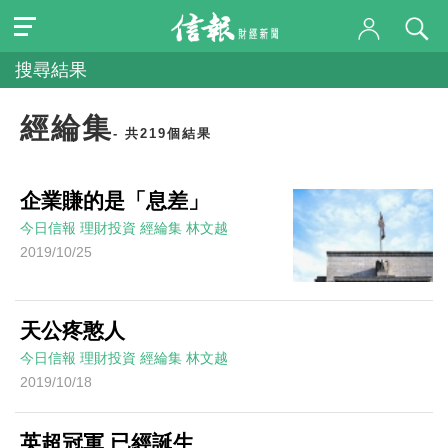
搜尋結果
經綸集
- 共219個結果
企業賺的是「息差」
今日信報
理財投資
經綸集
林文越
2019/10/25
天公疼憨人
今日信報
理財投資
經綸集
林文越
2019/10/18
英超冠軍 已經誕生