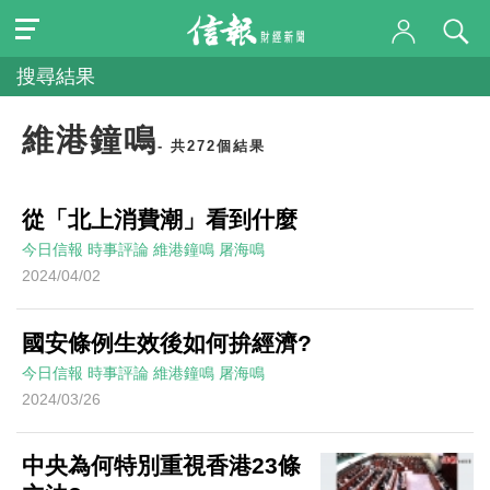
搜尋結果
維港鐘鳴
- 共272個結果
從「北上消費潮」看到什麼
今日信報
時事評論
維港鐘鳴
屠海鳴
2024/04/02
國安條例生效後如何拚經濟?
今日信報
時事評論
維港鐘鳴
屠海鳴
2024/03/26
中央為何特別重視香港23條