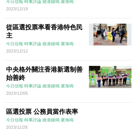
今日信報
時事評論
維港鐘鳴
屠海鳴
2023/12/19
從區選投票率看香港特色民
主
今日信報
時事評論
維港鐘鳴
屠海鳴
2023/12/12
中央格外關注香港新選制善
始善終
今日信報
時事評論
維港鐘鳴
屠海鳴
2023/12/05
區選投票 公務員當作表率
今日信報
時事評論
維港鐘鳴
屠海鳴
2023/11/28