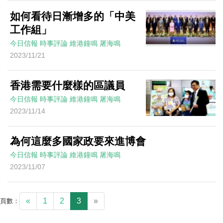
如何看待日漸增多的「中美
工作組」
今日信報
時事評論
維港鐘鳴
屠海鳴
2023/11/21
香港需要什麼樣的區議員
今日信報
時事評論
維港鐘鳴
屠海鳴
2023/11/14
為何這麼多國家政要來進博會
今日信報
時事評論
維港鐘鳴
屠海鳴
2023/11/07
«
1
2
3
»
頁數：