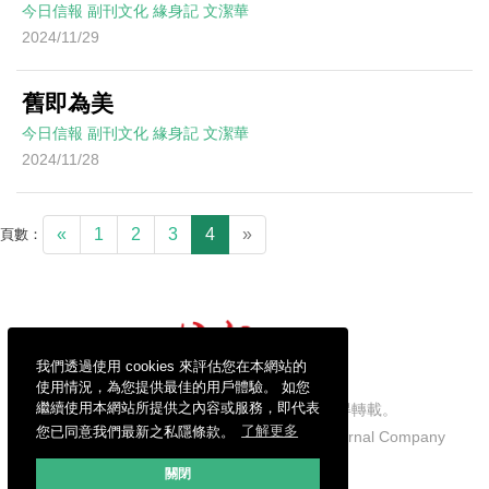
今日信報
副刊文化
緣身記
文潔華
2024/11/29
舊即為美
今日信報
副刊文化
緣身記
文潔華
2024/11/28
«
1
2
3
4
»
頁數：
我們透過使用 cookies 來評估您在本網站的
使用情況，為您提供最佳的用戶體驗。 如您
繼續使用本網站所提供之內容或服務，即代表
信報財經新聞有限公司版權所有，不得轉載。
您已同意我們最新之私隱條款。
了解更多
Copyright © 2026 Hong Kong Economic Journal Company
Limited. All rights reserved.
關閉