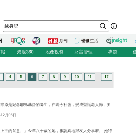
信報
港股360
地產投資
財富管理
專題
3
4
5
6
7
8
9
10
11
...
17
誕節原是紀念耶穌基督的降生，在現今社會，變成聖誕老人節，要
年12月06日
上主的旨意。」今年八十歲的她，很認真地跟友人分享着。 她特