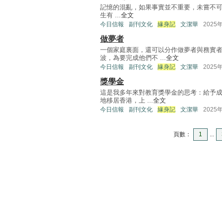
記憶的混亂，如果事實並不重要，未嘗不可以帶
生有 ...
全文
今日信報
副刊文化
緣身記
文潔華
2025
做夢者
一個家庭裏面，還可以分作做夢者與務實
波，為要完成他們不 ...
全文
今日信報
副刊文化
緣身記
文潔華
2025
獎學金
這是我多年來對教育獎學金的思考：給予成
地移居香港，上 ...
全文
今日信報
副刊文化
緣身記
文潔華
2025
頁數：
1
...