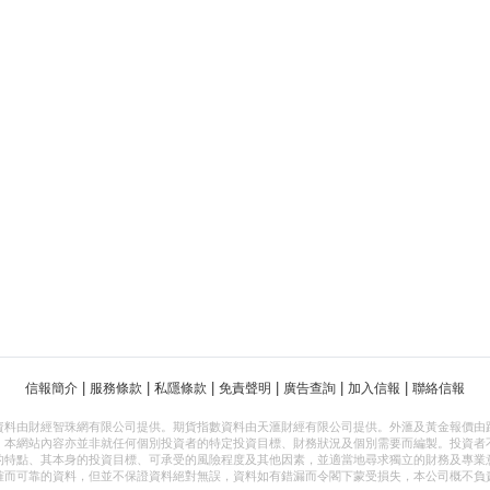
|
|
|
|
|
|
信報簡介
服務條款
私隱條款
免責聲明
廣告查詢
加入信報
聯絡信報
資料由財經智珠網有限公司提供。期貨指數資料由天滙財經有限公司提供。外滙及黃金報價由
，本網站內容亦並非就任何個別投資者的特定投資目標、財務狀況及個別需要而編製。投資者
的特點、其本身的投資目標、可承受的風險程度及其他因素，並適當地尋求獨立的財務及專業
確而可靠的資料，但並不保證資料絕對無誤，資料如有錯漏而令閣下蒙受損失，本公司概不負