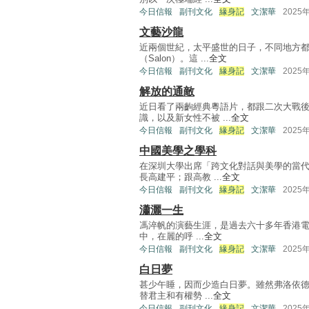
今日信報
副刊文化
緣身記
文潔華
2025
文藝沙龍
近兩個世紀，太平盛世的日子，不同地方都
（Salon）。這 ...
全文
今日信報
副刊文化
緣身記
文潔華
2025
解放的通敵
近日看了兩齣經典粵語片，都跟二次大戰
識，以及新女性不被 ...
全文
今日信報
副刊文化
緣身記
文潔華
2025
中國美學之學科
在深圳大學出席「跨文化對話與美學的當
長高建平；跟高教 ...
全文
今日信報
副刊文化
緣身記
文潔華
2025
瀟灑一生
馮淬帆的演藝生涯，是過去六十多年香港電
中，在麗的呼 ...
全文
今日信報
副刊文化
緣身記
文潔華
2025
白日夢
甚少午睡，因而少造白日夢。雖然弗洛依德
替君主和有權勢 ...
全文
今日信報
副刊文化
緣身記
文潔華
2025