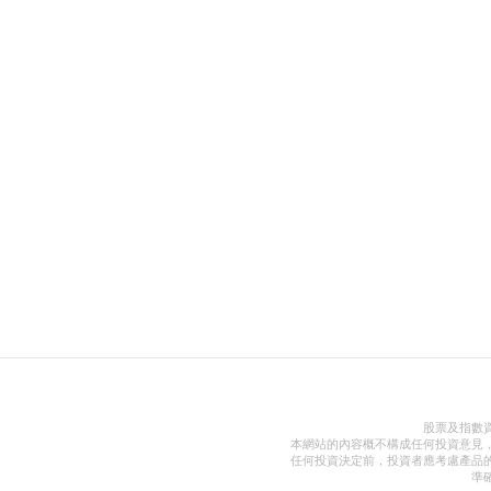
股票及指數
本網站的內容概不構成任何投資意見
任何投資決定前，投資者應考慮產品
準