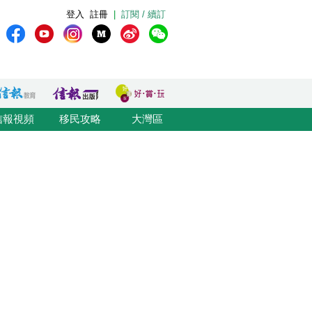
登入
註冊
|
訂閱 / 續訂
信報視頻
移民攻略
大灣區