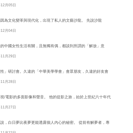
年12月05日
因為文化變革與現代化，出現了私人的文藝沙龍。 先說沙龍
年12月04日
後的中國女性生活有關，且無獨有偶，都談到所謂的「解放」意
年11月29日
代性」研討會。久違的「中華美學學會」會眾朋友，久違的好友會
年11月28日
視/電影的多面影像和聲音。 他的從影之旅，始於上世紀六十年代
年11月27日
說，白日夢比夜夢更能透露個人內心的秘密。 從前有解夢者，專
年11月22日