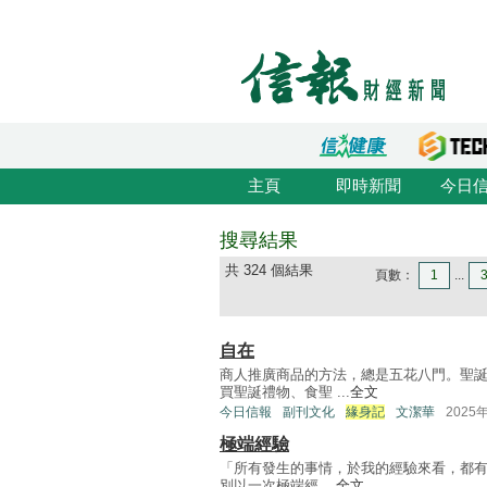
主頁
即時新聞
今日
搜尋結果
共 324 個結果
頁數：
1
...
自在
商人推廣商品的方法，總是五花八門。聖
買聖誕禮物、食聖 ...
全文
今日信報
副刊文化
緣身記
文潔華
2025
極端經驗
「所有發生的事情，於我的經驗來看，都有
別以一次極端經 ...
全文