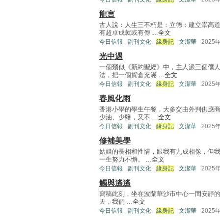
龍言
古人說：人生三不朽是：立德：建立崇高
有超卓成就或有傳 ...
全文
今日信報
副刊文化
緣身記
文潔華
2025
光中遇
一個類似《新約聖經》中，主人派三個僕
法，把一個貨倉充滿 ...
全文
今日信報
副刊文化
緣身記
文潔華
2025
春風化雨
香港小學的學生午餐，大多交由外判供應
少油、少鹽，又不 ...
全文
今日信報
副刊文化
緣身記
文潔華
2025
修補美學
姑姐的長相和性情，跟我有九成相像，但我
一生努力不懈。 ...
全文
今日信報
副刊文化
緣身記
文潔華
2025
觸與遙遙
寫稿此刻，坐在波蘭華沙市中心一間安靜的咖
天，我們 ...
全文
今日信報
副刊文化
緣身記
文潔華
2025