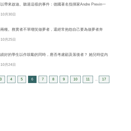
來啟迪。聽過這樣的事件：德國著名指揮家Andre Previn一
年10月30日
者兩種。務實者不單嘲笑做夢者，還經常抱怨自己要為做夢者奔
年10月25日
績好的學生以作鼓勵的同時，應否考慮顧及落後者？ 她兒時從內
年10月24日
3
4
5
6
7
8
9
10
11
...
17