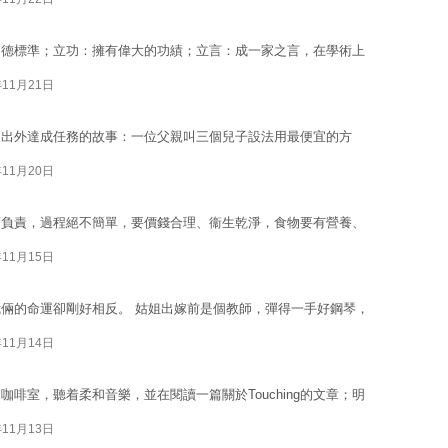
道德標準；立功：擁有偉大的功績；立言：成一家之言，在學術上
年11月21日
人出外達成任務的故事：一位父親叫三個兒子設法用最便宜的方
年11月20日
商負責，過程絕不簡單，要價錢合理、衞生乾淨，食物要有營養、
年11月15日
倆的命運卻剛好相反。 姑姐出嫁前是個教師，彈得一手好鋼琴，
年11月14日
啡室，聽着柔和音樂，並在閱讀一篇關於Touching的文章；明
年11月13日