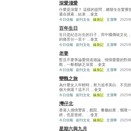
深愛淺愛
什麼是深愛？ 這樣的提問，總發生在驚覺
還在摸索，結束 ...
全文
今日信報
副刊文化
緣身記
文潔華
2025
百年生日
生日是紀念出生的日子，而中國傳統文化，
的痛苦分一至十 ...
全文
今日信報
副刊文化
緣身記
文潔華
2025
老妻
暫且不要爭論愛情道德論，情情愛愛的對
觀，一般都缺乏深度 ...
全文
今日信報
副刊文化
緣身記
文潔華
2025
變醜之旅
為什麼女人年輕時，努力追求美白、不完
個大倒退？這不只 ...
全文
今日信報
副刊文化
緣身記
文潔華
2025
灣仔北
香港人感情豐富，戲院、餐廳結業，慨嘆
經，也是曾經。 ...
全文
今日信報
副刊文化
緣身記
文潔華
2025
星期六與九月