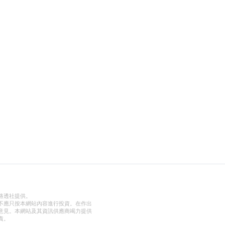
路透社提供。
不應只按本網站內容進行投資。在作出
意見。本網站及其資訊供應商竭力提供
責。