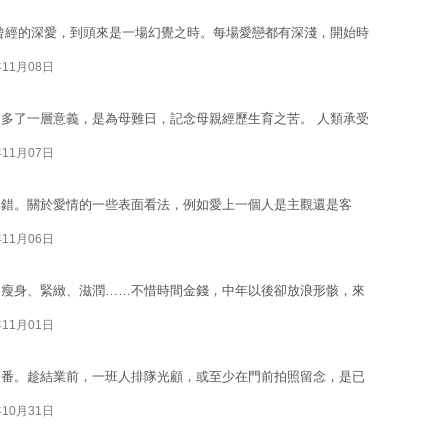
曾經的深愛，到頭來是一場幻覺之時。每場愛戀都有深淺，開始時
年11月08日
多了一層意義，是為母難日，記念母親經歷生育之苦。 人類承受
年11月07日
與錯。關於愛情的一些表面看法，例如愛上一個人是主觀還是客
年11月06日
的瘦身、緊緻、滋潤……不惜時間金錢，中年以後卻放浪形骸，來
年11月01日
一番。趁結業前，一班人排隊光顧，或至少在門前拍照留念，是已
年10月31日