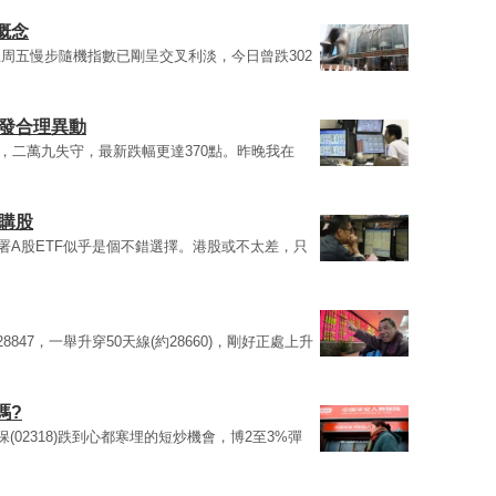
概念
周五慢步隨機指數已剛呈交叉利淡，今日曾跌302
津發合理異動
點，二萬九失守，最新跌幅更達370點。昨晚我在
購股
署A股ETF似乎是個不錯選擇。港股或不太差，只
847，一舉升穿50天線(約28660)，剛好正處上升
嗎?
(02318)跌到心都寒埋的短炒機會，博2至3%彈