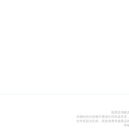
股票及指數
本網站的內容概不構成任何投資意見
任何投資決定前，投資者應考慮產品
準