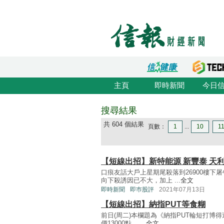
主頁
即時新聞
今日
搜尋結果
共 604 個結果
頁數：
1
...
10
1
【短線出招】新特能源 新豐泰 天利
口痕友話大戶上星期尾殺落到26900樓下
向下殺誘因已不大，加上 ...
全文
即時新聞
即巿股評
2021年07月13日
【短線出招】納指PUT等食糊
前日(周二)本欄題為《納指PUT輪短打博得過
價13000點， ...
全文