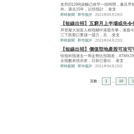
友邦(01299)波幅已收窄一段時間，兼
外。過去15年，以恒指計 ...
全文
即時新聞
即巿股評
2021年04月29日
【短線出招】五窮月上半場或先令
拜登擬大加富人稅唔關中港股市事，港股今
三下跌裂口要儲一儲力，且 ...
全文
即時新聞
即巿股評
2021年04月23日
【短線出招】價值型地產股可攻可
恒指科指過去一周走勢比預期差，ATMX
企指數表現亦差，日前已發出 ...
全文
即時新聞
即巿股評
2021年04月15日
頁數：
1
...
10
1