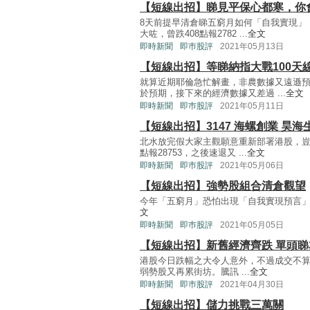
【短線出招】睇見平保心都寒，你
8天前提早清倉睇五窮月如何「自我實現」
大咗，曾跌408點報2782 ...
全文
即時新聞
即巿股評
2021年05月13日
【短線出招】等睇納指大戰100天
就算近期耶倫急忙解畫，非農數據又遠遜
於預期，接下來的經濟數據又差過 ...
全文
即時新聞
即巿股評
2021年05月11日
【短線出招】3147 海螺創業 昊海
北水放完假大家主觀願意重新部署港股，豈
點報28753，之後速退又 ...
全文
即時新聞
即巿股評
2021年05月06日
【短線出招】強勢股組合清倉觀望
今年「五窮月」恐怕出現「自我實現預言」 (Self-fu
文
即時新聞
即巿股評
2021年05月05日
【短線出招】新舊經濟齊跌 單頭睇
港股今日跌幅之大令人意外，不過成交不算大
弱勢股又再累街坊。騰訊 ...
全文
即時新聞
即巿股評
2021年04月30日
【短線出招】儲力挑戰三萬關