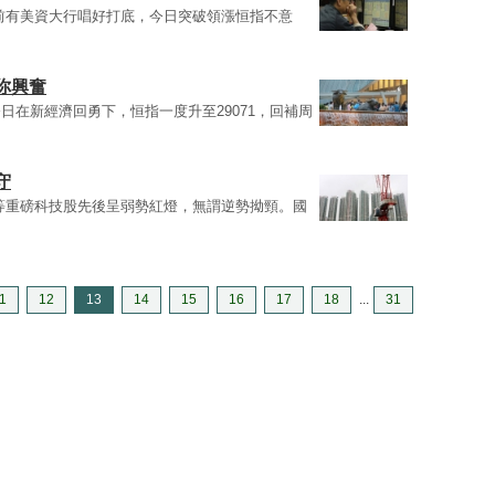
且早前有美資大行唱好打底，今日突破領漲恒指不意
你興奮
日在新經濟回勇下，恒指一度升至29071，回補周
守
J等重磅科技股先後呈弱勢紅燈，無謂逆勢拗頸。國
1
12
13
14
15
16
17
18
...
31