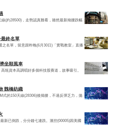
過
天線(約28500)，走勢認真難看，雖然最新拗腰跌幅
合最終名單
之名單，留意跟昨晚(6月30日)「實戰教室」直播
經濟坐順風車
，高瓴資本高調唱好多個科技股賽道，故事吸引。
物 魏橋紡織
的150天線(28306)後拗腰，不過反彈乏力，拋
火
新已倒跌，分分鐘七連跌。滙控(00005)因美國