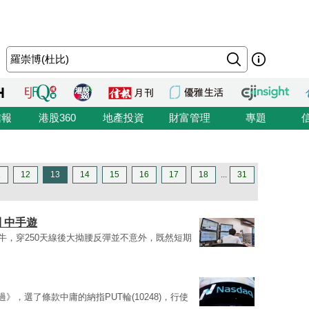
信報
港股360
地產投資
財富管理
專題
1
12
13
14
15
16
17
18
...
31
 中手遊
屠牛，穿250天線後大拗腰反彈並不意外，既然短期
》，選了條款中庸的納指PUT輪(10248)，行使