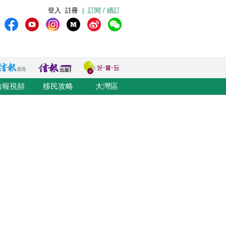
登入
註冊
|
訂閱 / 續訂
信報視頻
移民攻略
大灣區