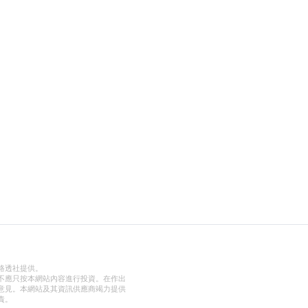
路透社提供。
不應只按本網站內容進行投資。在作出
意見。本網站及其資訊供應商竭力提供
責。