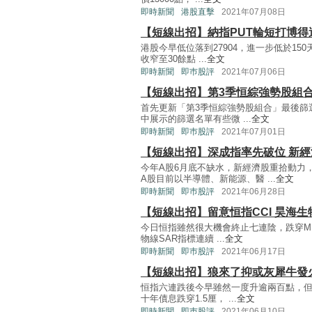
即時新聞
港股直擊
2021年07月08日
【短線出招】納指PUT輪短打博得
港股今早低位落到27904，進一步低於150
收窄至30餘點 ...
全文
即時新聞
即巿股評
2021年07月06日
【短線出招】第3季恒綜強勢股組
首先更新「第3季恒綜強勢股組合」最後篩選
中展示的篩選名單有些微 ...
全文
即時新聞
即巿股評
2021年07月01日
【短線出招】深成指率先破位 新
今年A股6月底不缺水，新經濟股重拾動力
A股目前以半導體、新能源、醫 ...
全文
即時新聞
即巿股評
2021年06月28日
【短線出招】留意恒指CCI 昊海生
今日恒指雖然很大機會終止七連陰，跌穿MM式
物線SAR指標連續 ...
全文
即時新聞
即巿股評
2021年06月17日
【短線出招】狼來了抑或灰犀牛發
恒指六連跌後今早雖然一度升逾兩百點，但最
十年債息跌穿1.5厘， ...
全文
即時新聞
即巿股評
2021年06月10日