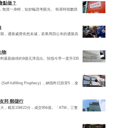
會點做？
，無貨一身輕，短炒輪證考眼光。 執筆時指數跌
線
預期，通脹威脅依然未減，若果周四公布的通脹高
生物
料最新錄得約9億元淨流出。恒指今早一度升335
lfilling Prophecy) ，納指昨日跌穿5 ...
全
友邦 郵儲行
，截至15時22分，成交956億。「ATM」三隻