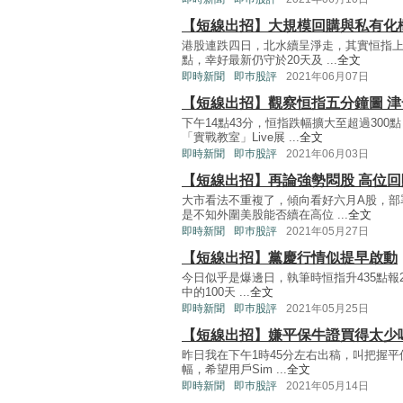
【短線出招】大規模回購與私有化
港股連跌四日，北水續呈淨走，其實恒指上
點，幸好最新仍守於20天及 ...
全文
即時新聞
即巿股評
2021年06月07日
【短線出招】觀察恒指五分鐘圖 
下午14點43分，恒指跌幅擴大至超過300
「實戰教室」Live展 ...
全文
即時新聞
即巿股評
2021年06月03日
【短線出招】再論強勢悶股 高位回
大市看法不重複了，傾向看好六月A股，部
是不知外圍美股能否續在高位 ...
全文
即時新聞
即巿股評
2021年05月27日
【短線出招】黨慶行情似提早啟動
今日似乎是爆邊日，執筆時恒指升435點報28
中的100天 ...
全文
即時新聞
即巿股評
2021年05月25日
【短線出招】嫌平保牛證買得太少
昨日我在下午1時45分左右出稿，叫把握平保
幅，希望用戶Sim ...
全文
即時新聞
即巿股評
2021年05月14日