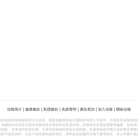
|
|
|
|
|
|
信報簡介
服務條款
私隱條款
免責聲明
廣告查詢
加入信報
聯絡信報
資料由財經智珠網有限公司提供。期貨指數資料由天滙財經有限公司提供。外滙及黃金報價由
，本網站內容亦並非就任何個別投資者的特定投資目標、財務狀況及個別需要而編製。投資者
的特點、其本身的投資目標、可承受的風險程度及其他因素，並適當地尋求獨立的財務及專業
確而可靠的資料，但並不保證資料絕對無誤，資料如有錯漏而令閣下蒙受損失，本公司概不負