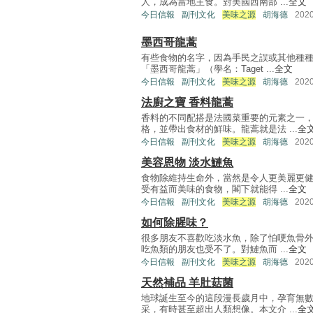
人，成為當地主食。對美國西南部 ...
全文
今日信報
副刊文化
美味之源
胡海德
202
墨西哥龍蒿
有些食物的名字，因為手民之誤或其他種
「墨西哥龍蒿」（學名：Taget ...
全文
今日信報
副刊文化
美味之源
胡海德
202
法廚之寶 香料龍蒿
香料的不同配搭是法國菜重要的元素之一
格，並帶出食材的鮮味。龍蒿就是法 ...
全
今日信報
副刊文化
美味之源
胡海德
202
美容恩物 淡水鰱魚
食物除維持生命外，當然是令人更美麗更
受有益而美味的食物，閣下就能得 ...
全文
今日信報
副刊文化
美味之源
胡海德
202
如何除腥味？
很多朋友不喜歡吃淡水魚，除了怕哽魚骨
吃魚類的朋友也受不了。對鰱魚而 ...
全文
今日信報
副刊文化
美味之源
胡海德
202
天然補品 羊肚菇菌
地球誕生至今的這段漫長歲月中，孕育無
采，有時甚至超出人類想像。本文介 ...
全