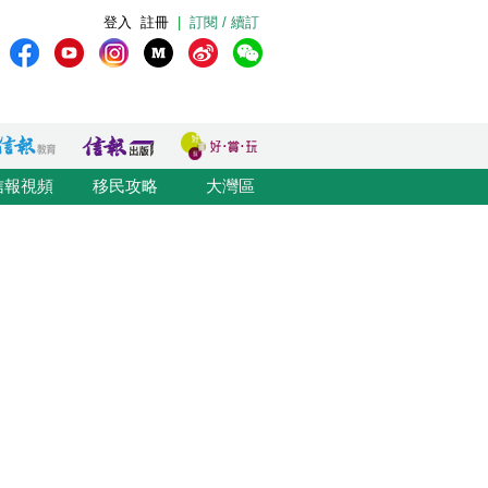
登入
註冊
|
訂閱 / 續訂
信報視頻
移民攻略
大灣區