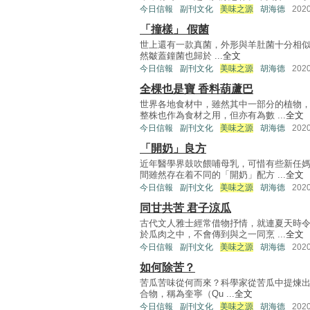
今日信報
副刊文化
美味之源
胡海德
202
「撞樣」 假菌
世上還有一款真菌，外形與羊肚菌十分相似，名為
然皺蓋鐘菌也歸於 ...
全文
今日信報
副刊文化
美味之源
胡海德
202
全棵也是寶 香料葫蘆巴
世界各地食材中，雖然其中一部分的植物
整株也作為食材之用，但亦有為數 ...
全文
今日信報
副刊文化
美味之源
胡海德
202
「開奶」良方
近年醫學界鼓吹餵哺母乳，可惜有些新任
間雖然存在着不同的「開奶」配方 ...
全文
今日信報
副刊文化
美味之源
胡海德
202
同甘共苦 君子涼瓜
古代文人雅士經常借物抒情，就連夏天時
於瓜肉之中，不會傳到與之一同烹 ...
全文
今日信報
副刊文化
美味之源
胡海德
202
如何除苦？
苦瓜苦味從何而來？科學家從苦瓜中提煉出一種
合物，稱為奎寧（Qu ...
全文
今日信報
副刊文化
美味之源
胡海德
202