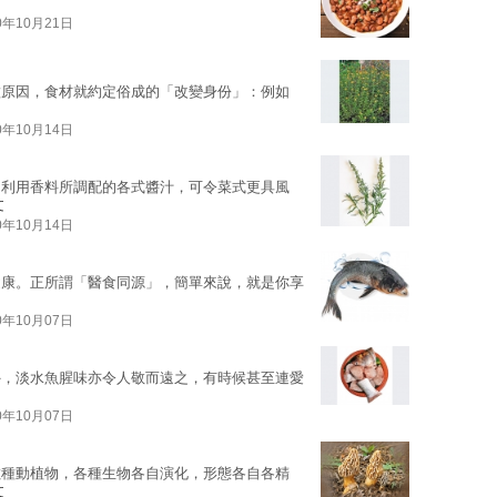
0年10月21日
種原因，食材就約定俗成的「改變身份」：例如
0年10月14日
，利用香料所調配的各式醬汁，可令菜式更具風
文
0年10月14日
健康。正所謂「醫食同源」，簡單來說，就是你享
0年10月07日
外，淡水魚腥味亦令人敬而遠之，有時候甚至連愛
0年10月07日
數種動植物，各種生物各自演化，形態各自各精
文