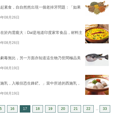
提起素食，自自然然出現一個老掉牙問題：「如果
0年08月26日
在於內需龐大：Dal是地道印度家常食品，材料主
0年08月26日
魚劇毒無比，另一方面亦知道這生物乃世間極品美
0年08月19日
西施乳，入喉但恐生鋒鋩。」當中所述的西施乳，
0年08月19日
5
16
17
18
19
20
21
22
...
33