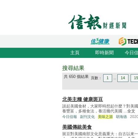
主頁
即時新聞
今日
搜尋結果
共 650 個結果
頁數：
1
...
14
1
北美主糧 健康斑豆
談起美國食材，大家即時想起什麼？對美
養豐富，多種食法，養活幾代美國 ...
全文
今日信報
副刊文化
美味之源
胡海德
202
美國傳統美食
斑豆對美國南部文化意義重大：自古以來