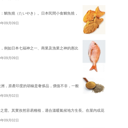
食：鯛魚燒（たいやき）。日本民間小食鯛魚燒，
0年09月09日
富，例如日本七福神之一、商業及漁業之神的惠比
0年09月09日
中世紀的歐洲，原產印度的胡椒是奢侈品，價值不非，一般
0年09月02日
時之需。其實孜然容易種植，適合溫暖氣候地方生長。在屋內或花
0年09月02日