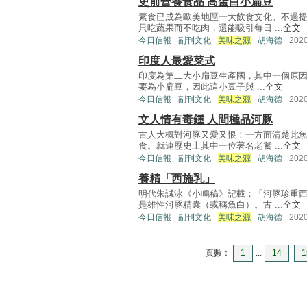
史前營養食品 高蛋白小扁豆
素食已成為歐美地區一大飲食文化。不過
只吃蔬果而不吃肉，還能吸引每日 ...
全文
今日信報
副刊文化
美味之源
胡海德
202
印度人最愛菜式
印度為第二大小扁豆生產國，其中一個原因
要為小扁豆，因此這小豆子與 ...
全文
今日信報
副刊文化
美味之源
胡海德
202
文人情有毒鍾 人間極品河豚
古人大概對河豚又愛又恨！一方面清楚此
食。就連歷史上其中一位著名老饕 ...
全文
今日信報
副刊文化
美味之源
胡海德
202
養精「西施乳」
明代朱誠泳《小鳴稿》記載：「河豚珍重
是雄性河豚精囊（或稱魚白）。古 ...
全文
今日信報
副刊文化
美味之源
胡海德
202
頁數：
1
...
14
1