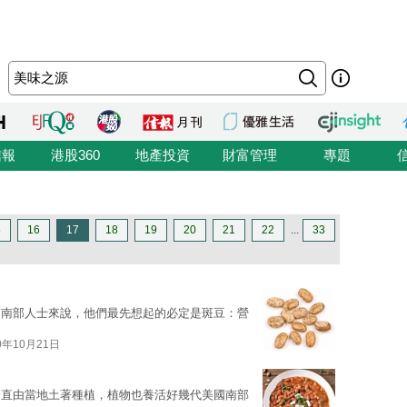
信報
港股360
地產投資
財富管理
專題
5
16
17
18
19
20
21
22
...
33
國南部人士來說，他們最先想起的必定是斑豆：營
0年10月21日
一直由當地土著種植，植物也養活好幾代美國南部