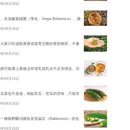
0年09月30日
皺蓋鐘菌（學名：Verpa Bohemica）。雖
0年09月30日
，大家只吃成熟果實或發育完整的莖部根部，不會
0年09月23日
媽媽可能遇上產後沒有母乳或乳水不足等情況。坊
0年09月23日
令瓜菜也不放過，例如苦瓜：苦瓜的苦味，只留存
0年09月16日
能夠醫治瘧疾及焦蟲症（Babesiosis）的化
0年09月16日