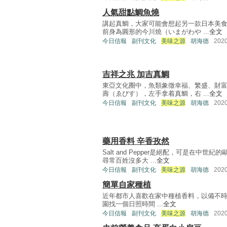
人氣甜點鯛魚燒
講起真鯛，大家可能會想起另一款日本美
前身為圓形的今川燒（いまがわや ...
全文
今日信報
副刊文化
美味之源
胡海德
202
吉祥之兆 加吉真鯛
東亞文化圈中，魚類象徵幸福、繁盛、財
壽（ゑびす），左手拿着真鯛，右 ...
全文
今日信報
副刊文化
美味之源
胡海德
202
藥用香料 辛香孜然
Salt and Pepper是絕配，可是在
尋常百姓沒多大 ...
全文
今日信報
副刊文化
美味之源
胡海德
202
簡單自家種植
近年都市人喜歡在家中種植香料，以備不
園找一個日照時間 ...
全文
今日信報
副刊文化
美味之源
胡海德
202