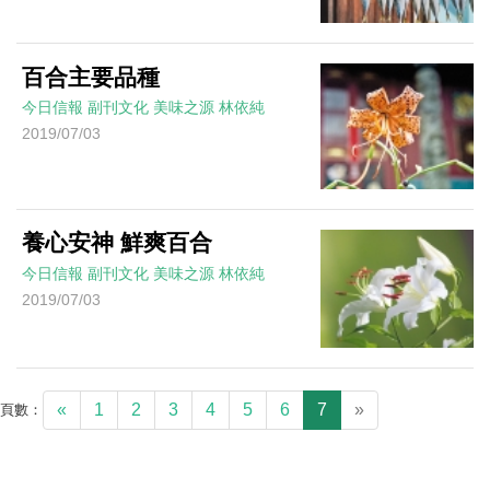
百合主要品種
今日信報
副刊文化
美味之源
林依純
2019/07/03
養心安神 鮮爽百合
今日信報
副刊文化
美味之源
林依純
2019/07/03
«
1
2
3
4
5
6
7
»
頁數：