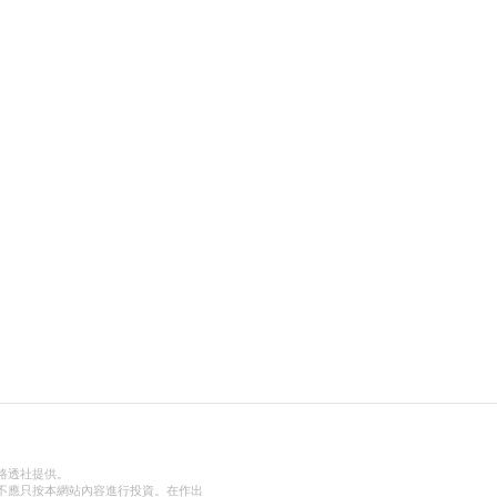
路透社提供。
不應只按本網站內容進行投資。在作出