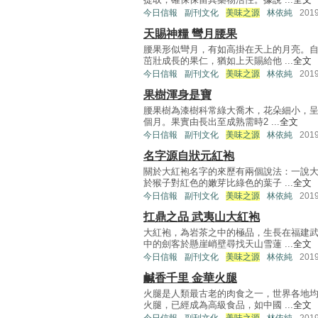
今日信報
副刊文化
美味之源
林依純
201
天賜神糧 彎月腰果
腰果形似彎月，有如高掛在天上的月亮。
茁壯成長的果仁，猶如上天賜給他 ...
全文
今日信報
副刊文化
美味之源
林依純
201
果樹渾身是寶
腰果樹為漆樹科常綠大喬木，花朵細小，呈
個月。果實由長出至成熟需時2 ...
全文
今日信報
副刊文化
美味之源
林依純
201
名字源自狀元紅袍
關於大紅袍名字的來歷有兩個說法：一說
於猴子對紅色的嫩芽比綠色的葉子 ...
全文
今日信報
副刊文化
美味之源
林依純
201
扛鼎之品 武夷山大紅袍
大紅袍，為岩茶之中的極品，生長在福建
中的劍客於懸崖峭壁尋找天山雪蓮 ...
全文
今日信報
副刊文化
美味之源
林依純
201
鹹香千里 金華火腿
火腿是人類最古老的肉食之一，世界各地
火腿，已經成為高級食品，如中國 ...
全文