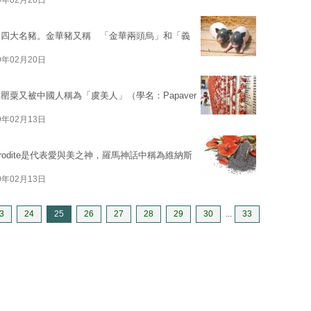
9年02月20日
國四大名豬。金華豬又稱 「金華兩頭烏」和「義
9年02月20日
粟又被中國人稱為「虞美人」（學名：Papaver
9年02月13日
odite是代表愛與美之神，羅馬神話中稱為維納斯
9年02月13日
3
24
25
26
27
28
29
30
...
33