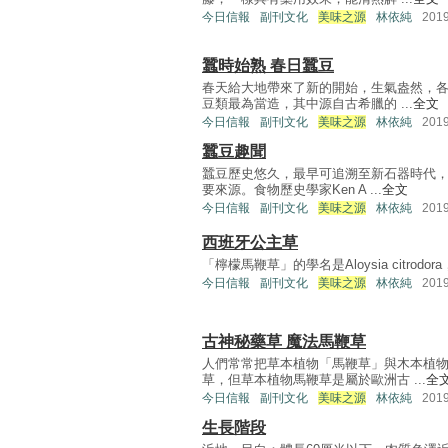
今日信報
副刊文化
美味之源
林依純
201
蠶時始熟 春日蠶豆
春天給大地帶來了新的開始，生氣盎然，
豆類最為當造，其中源自古希臘的 ...
全文
今日信報
副刊文化
美味之源
林依純
201
蠶豆趣聞
蠶豆歷史悠久，最早可追溯至新石器時代
要來源。食物歷史學家Ken A ...
全文
今日信報
副刊文化
美味之源
林依純
201
西班牙公主草
「檸檬馬鞭草」的學名是Aloysia citrodora，其
今日信報
副刊文化
美味之源
林依純
201
古神秘藥草 魔法馬鞭草
人們常常把草本植物「馬鞭草」與木本植
草，但草本植物馬鞭草是屬於歐洲古 ...
全
今日信報
副刊文化
美味之源
林依純
201
生長階段