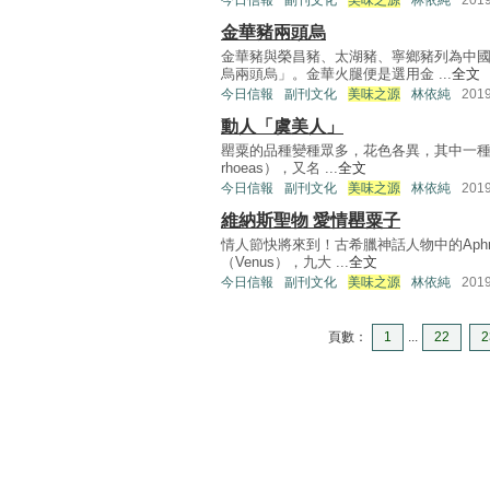
今日信報
副刊文化
美味之源
林依純
201
金華豬兩頭烏
金華豬與榮昌豬、太湖豬、寧鄉豬列為中
烏兩頭烏」。金華火腿便是選用金 ...
全文
今日信報
副刊文化
美味之源
林依純
201
動人「虞美人」
罌粟的品種變種眾多，花色各異，其中一種罌
rhoeas），又名 ...
全文
今日信報
副刊文化
美味之源
林依純
201
維納斯聖物 愛情罌粟子
情人節快將來到！古希臘神話人物中的Aphr
（Venus），九大 ...
全文
今日信報
副刊文化
美味之源
林依純
201
頁數：
1
...
22
2