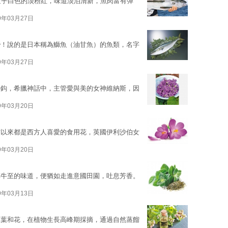
近乎白色的淡粉紅，味道淡泊清新，魚肉富有彈
9年03月27日
變！說的是日本稱為鰤魚（油甘魚）的魚類，名字
9年03月27日
掛鈎，希臘神話中，主管愛與美的女神維納斯，因
9年03月20日
古以來都是西方人喜愛的食用花，英國伊利沙伯女
9年03月20日
草牛至的味道，便猶如走進意國田園，吐息芳香。
9年03月13日
自葉和花，在植物生長高峰期採摘，通過自然蒸餾