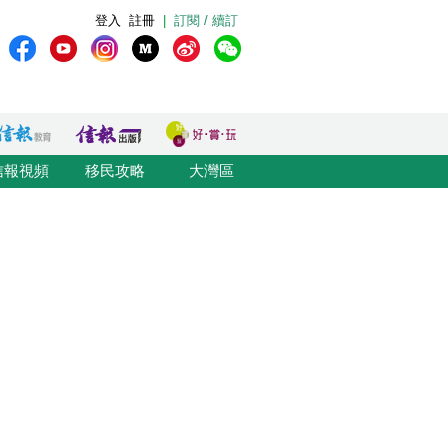
登入
註冊
|
訂閱 / 續訂
信報視頻
移民攻略
大灣區