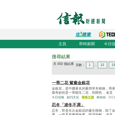
主頁
即時新聞
今日
搜尋結果
共 650 個結果
頁數：
1
...
22
2
一蒂二花 鴛鴦金銀花
金銀花，是中國著名的藥用草本植物，用
最奇妙的是一蒂能生二花，初開色 ...
全文
今日信報
副刊文化
美味之源
林依純
201
忍冬「凌冬不凋」
忍冬，即是生出金銀花的蔓生植物，除了
藤，一樣具有藥用效果，能清熱解 ...
全文