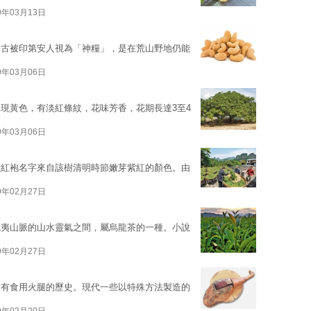
9年03月13日
自古被印第安人視為「神糧」，是在荒山野地仍能
9年03月06日
現黃色，有淡紅條紋，花味芳香，花期長達3至4
9年03月06日
大紅袍名字來自該樹清明時節嫩芽紫紅的顏色。由
9年02月27日
武夷山脈的山水靈氣之間，屬烏龍茶的一種。小說
9年02月27日
均有食用火腿的歷史。現代一些以特殊方法製造的