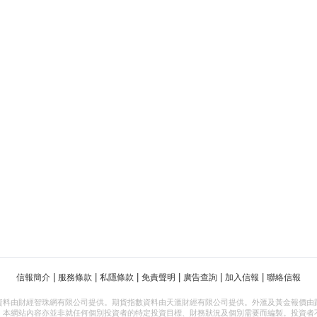
|
|
|
|
|
|
信報簡介
服務條款
私隱條款
免責聲明
廣告查詢
加入信報
聯絡信報
資料由財經智珠網有限公司提供。期貨指數資料由天滙財經有限公司提供。外滙及黃金報價由
，本網站內容亦並非就任何個別投資者的特定投資目標、財務狀況及個別需要而編製。投資者