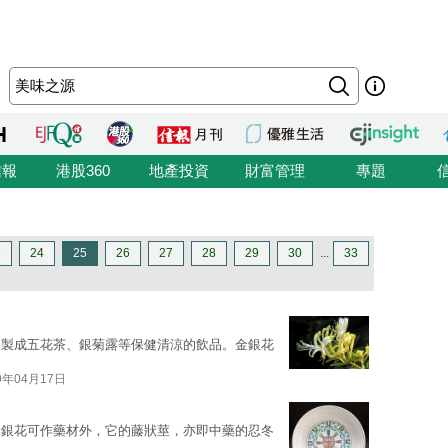
信報
港股360
地產投資
財富管理
專題
3
24
25
26
27
28
29
30
...
33
來製成五花茶、銀菊露等保健清涼的飲品。金銀花
9年04月17日
金銀花可作藥材外，它的藤狀莖，亦即中藥的忍冬