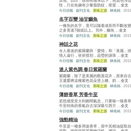
浜地、目白：體長60厘米以下，肉質色澤
性，只在魚腩有少量脂肪紋，密度 ...
全文
今日信報
副刊文化
美味之源
林依純
201
名字百變 油甘鰤魚
一條魚的名字，竟可以隨着成長而不斷改
之多竟達7個或以上。另外，鰤魚 ...
全文
今日信報
副刊文化
美味之源
林依純
201
神話之花
令人着迷的紫羅蘭與「愛情」和「美麗」
情人遠行，依依惜別，晶瑩的淚珠 ...
全文
今日信報
副刊文化
美味之源
林依純
201
迷人紫色調 春日紫羅蘭
紫蘿蘭，除了是美麗的觀賞花卉，原來自
王還愛將這種紫色花朵塗上糖、奶 ...
全文
今日信報
副刊文化
美味之源
林依純
201
薄餅香草 芳香牛至
若想感受意大利鄉間氣息，只要嗅一嗅香
牛至特殊的香氣自古深深吸引西方 ...
全文
今日信報
副刊文化
美味之源
林依純
201
強勁精油
牛至是一種多用途香草，當中其精油提取
提取，確保保留其藥物活性。據說 ...
全文