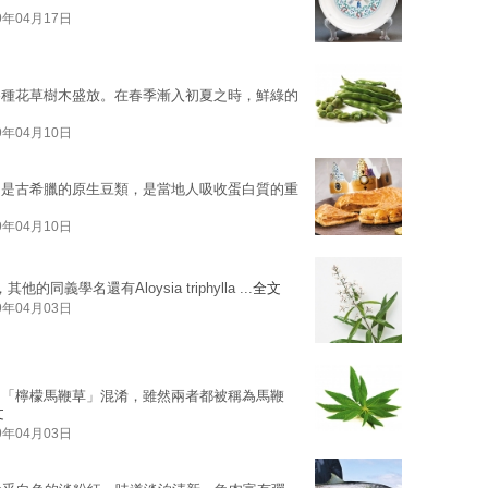
9年04月17日
各種花草樹木盛放。在春季漸入初夏之時，鮮綠的
9年04月10日
，是古希臘的原生豆類，是當地人吸收蛋白質的重
9年04月10日
他的同義學名還有Aloysia triphylla ...
全文
9年04月03日
物「檸檬馬鞭草」混淆，雖然兩者都被稱為馬鞭
文
9年04月03日