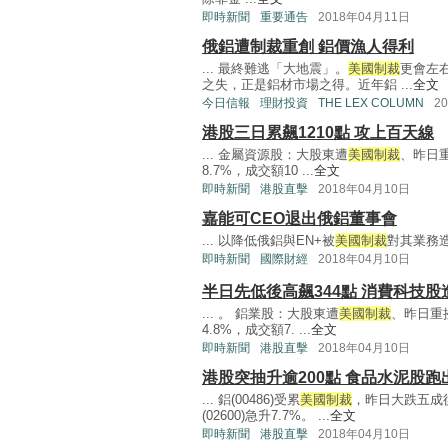
即時新聞
重要通告
2018年04月11日
俄鋁遭制裁重創 鋁價漁人得利
... 最終難逃「大地震」。
美國制裁
更會左
之失，正是鋁材市場之得。近年鋁 ...
全文
今日信報
理財投資
THE LEX COLUMN
2
港股三日累飆1210點 攻上百天線
... 金屬資源股：大股東遭
美國制裁
、昨日重
8.7%，成交額10 ...
全文
即時新聞
港股直擊
2018年04月10日
嘉能可CEO退出俄鋁董事會
... 以降低俄鋁與EN+被
美國制裁
對其業務造
即時新聞
國際財經
2018年04月10日
半日先低後高飆344點 消費科技股
... 。 鋁業股：大股東遭
美國制裁
、昨日重挫
4.8%，成交額7. ...
全文
即時新聞
港股直擊
2018年04月10日
港股突抽升逾200點 食品水泥股跑
... 鋁(00486)受累
美國制裁
，昨日大跌五成
(02600)急升7.7%。 ...
全文
即時新聞
港股直擊
2018年04月10日