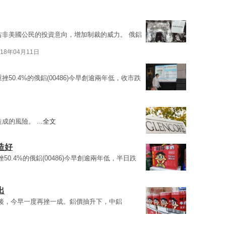
右非美國公民的投資意向，增加制裁的威力。 俄鋁
018年04月11日
挫50.4%的俄鋁(00486)今早創逾兩年低，收市跌
成的風險。 ...
全文
造好
50.4%的俄鋁(00486)今早創逾兩年低，半日跌
出
後，今早一度再挫一成。鋁價抽升下，中鋁