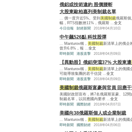
俄鋁或技術違約 股價腰斬
大股東歐柏嘉列美制裁名單
... 價一度升近5%。受到
美國制裁
俄羅斯個
幅，RTS指數挫11%，俄羅斯 ...
全文
今日信報
財經新聞
2018年04月10日
中午飆526點 科技股彈
... Manturov稱，
美國制裁
新清單上的俄企將
曾升6.8%，報 ...
全文
即時新聞
港股直擊
2018年04月09日
【異動股】俄鋁突瀉37% 大股東遭
... Manturov稱，
美國制裁
新清單上的俄國
可能導致集團的若干信貸 ...
全文
即時新聞
港股直擊
2018年04月09日
美國制裁
俄羅斯富豪與官員 回應
美國財政部宣布，將7名俄羅斯富豪、12
制裁名單，以回應國內要求 ...
全文
即時新聞
國際財經
2018年04月07日
美國向38俄羅斯個人或企業制裁
... Manturov稱，
美國制裁
新清單上的俄國企
即時新聞
國際財經
2018年04月06日