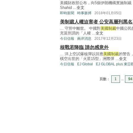
美國財政部公布，向5個伊朗機構實施制裁
Shahid ...
全文
即時新聞
時事脈搏
2018年01月05日
美制裁人權迫害者 公安高層列黑名
... 守所中離世。 中國對
美國制裁
中國公民
充當所謂的「人權 ...
全文
今日信報
兩岸消息
2017年12月23日
核戰若降臨 請勿感意外
... 洋上空試爆核彈以回應
美國制裁
的警告
橫空出世的「火星15型」洲際彈 ...
全文
今日信報
EJ Global
EJ GLOBAL plus 東
頁數：
1
...
94