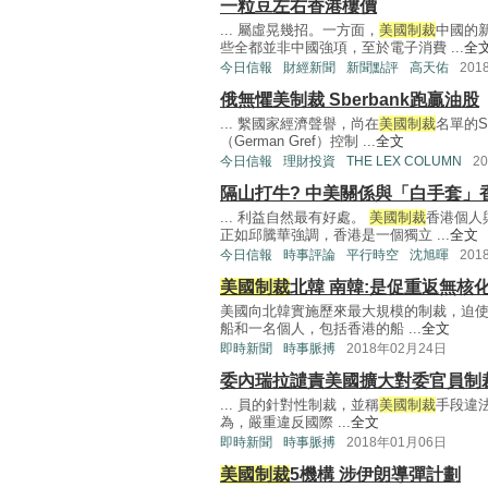
一粒豆左右香港樓價
... 屬虛晃幾招。一方面，
美國制裁
中國的
些全都並非中國強項，至於電子消費 ...
全
今日信報
財經新聞
新聞點評
高天佑
201
俄無懼美制裁 Sberbank跑贏油股
... 繫國家經濟聲譽，尚在
美國制裁
名單的S
（German Gref）控制 ...
全文
今日信報
理財投資
THE LEX COLUMN
2
隔山打牛? 中美關係與「白手套」
... 利益自然最有好處。
美國制裁
香港個人
正如邱騰華強調，香港是一個獨立 ...
全文
今日信報
時事評論
平行時空
沈旭暉
201
美國制裁
北韓 南韓:是促重返無核
美國向北韓實施歷來最大規模的制裁，迫使
船和一名個人，包括香港的船 ...
全文
即時新聞
時事脈搏
2018年02月24日
委內瑞拉譴責美國擴大對委官員制
... 員的針對性制裁，並稱
美國制裁
手段違
為，嚴重違反國際 ...
全文
即時新聞
時事脈搏
2018年01月06日
美國制裁
5機構 涉伊朗導彈計劃