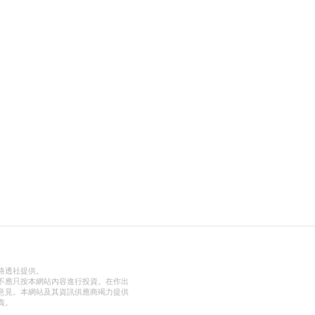
路透社提供。
不應只按本網站內容進行投資。在作出
意見。本網站及其資訊供應商竭力提供
責。