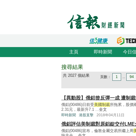
主頁
即時新聞
今日
搜尋結果
共 2027 個結果
頁數：
1
...
94
【異動股】俄鋁曾反彈一成 遭制
俄鋁(00486)日前受
美國制裁
所拖累，股價
2.31元，最新升7.1 ...
全文
即時新聞
港股直擊
2018年04月11日
俄鋁評估美制裁對原鋁錠交付LME
俄鋁(00486)宣布，倫敦金屬交易所繼上周
除非金 ...
全文