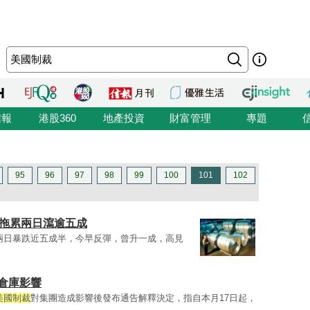
信報
港股360
地產投資
財富管理
專題
95
96
97
98
99
100
101
102
裁拖累兩日瀉逾五成
兩日暴跌近五成半，今早反彈，曾升一成，高見
倉庫影響
美國制裁
對集團造成影響後發布通告解釋決定，指自本月17日起，