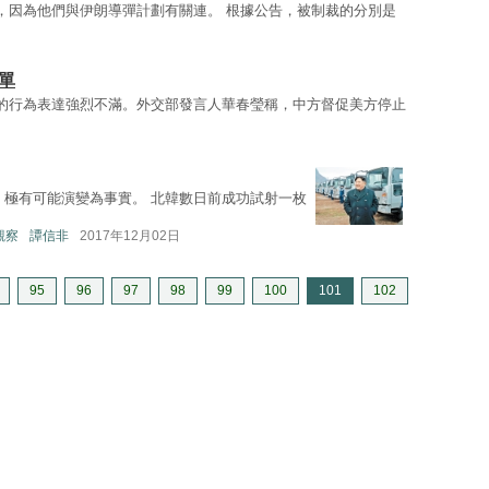
，因為他們與伊朗導彈計劃有關連。 根據公告，被制裁的分別是
單
的行為表達強烈不滿。外交部發言人華春瑩稱，中方督促美方停止
，極有可能演變為事實。 北韓數日前成功試射一枚
亞觀察
譚信非
2017年12月02日
95
96
97
98
99
100
101
102