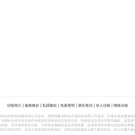
|
|
|
|
|
|
信報簡介
服務條款
私隱條款
免責聲明
廣告查詢
加入信報
聯絡信報
資料由財經智珠網有限公司提供。期貨指數資料由天滙財經有限公司提供。外滙及黃金報價由
，本網站內容亦並非就任何個別投資者的特定投資目標、財務狀況及個別需要而編製。投資者
的特點、其本身的投資目標、可承受的風險程度及其他因素，並適當地尋求獨立的財務及專業
確而可靠的資料，但並不保證資料絕對無誤，資料如有錯漏而令閣下蒙受損失，本公司概不負