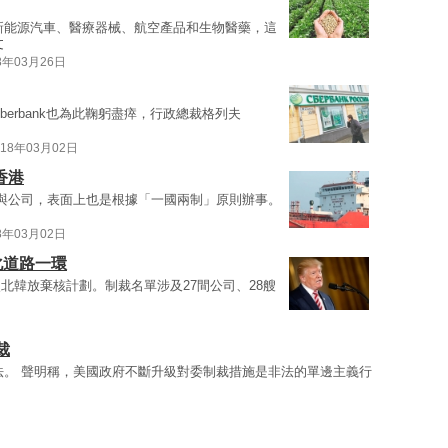
新能源汽車、醫療器械、航空產品和生物醫藥，這
文
8年03月26日
berbank也為此鞠躬盡瘁，行政總裁格列夫
018年03月02日
香港
與公司，表面上也是根據「一國兩制」原則辦事。
8年03月02日
化道路一環
北韓放棄核計劃。制裁名單涉及27間公司、28艘
裁
法。 聲明稱，美國政府不斷升級對委制裁措施是非法的單邊主義行