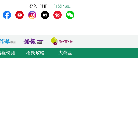
登入
註冊
|
訂閱 / 續訂
信報視頻
移民攻略
大灣區