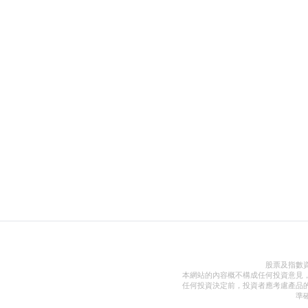
股票及指數
本網站的內容概不構成任何投資意見
任何投資決定前，投資者應考慮產品
準