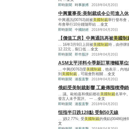
即時新聞
時事脈搏
2018年04月20日
中興董事長:美制裁或令公司進入
中興通訊(00763)就被
美國制裁
舉行發布會
布會舉行10分鐘隨即結 ...
全文
即時新聞
中國財經
2018年04月20日
【價值工房】中興通訊再被
美國制
... 16年3月9日上回被
美國制裁
時，由停牌前
12.22元，裂口低 ...
全文
即時新聞
即巿股評
2018年04月20日
ASM太平洋料今季新訂單增幅單位
... 中興(00763)受
美國制裁
，他表示，內地
到
美國制裁
，可能會對相關 ...
全文
即時新聞
港股直擊
2018年04月20日
俄鋁受美制裁影響 工廠傳囤積滯銷
... 議。歐柏嘉和俄鋁都在
美國制裁
名單中。
發言人未予置評。 一 ...
全文
即時新聞
港股直擊
2018年04月20日
恒指半日跌128點 受制50天線
... )跌2.77%; 受
美國制裁
的俄鋁(00486)挫8
文
即時新聞
港股直擊
2018年04月20日