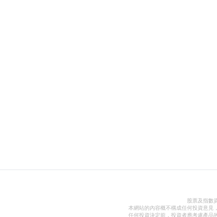
股票及指數
本網站的內容概不構成任何投資意見
任何投資決定前，投資者應考慮產品