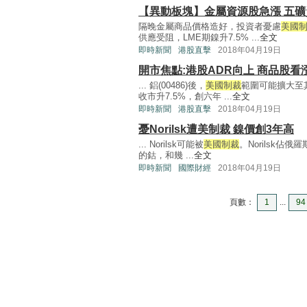
【異動板塊】金屬資源股急漲 五礦
隔晚金屬商品價格造好，投資者憂慮
美國
供應受阻，LME期鎳升7.5% ...
全文
即時新聞
港股直擊
2018年04月19日
開市焦點:港股ADR向上 商品股看
... 鋁(00486)後，
美國制裁
範圍可能擴大至
收市升7.5%，創六年 ...
全文
即時新聞
港股直擊
2018年04月19日
憂Norilsk遭美制裁 鎳價創3年高
... Norilsk可能被
美國制裁
。Norilsk佔
的鈷，和幾 ...
全文
即時新聞
國際財經
2018年04月19日
頁數：
1
...
94