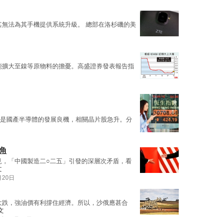
其無法為其手機提供系統升級。 總部在洛杉磯的美
能擴大至鎳等原物料的擔憂。高盛證券發表報告指
是國產半導體的發展良機，相關晶片股急升。分
角
見，「中國製造二○二五」引發的深層次矛盾，看
文
月20日
大跌，強油價有利撐住經濟。所以，沙俄應甚合
文