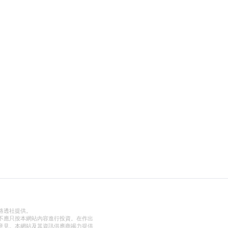
路透社提供。
不應只按本網站內容進行投資。在作出
意見。本網站及其資訊供應商竭力提供