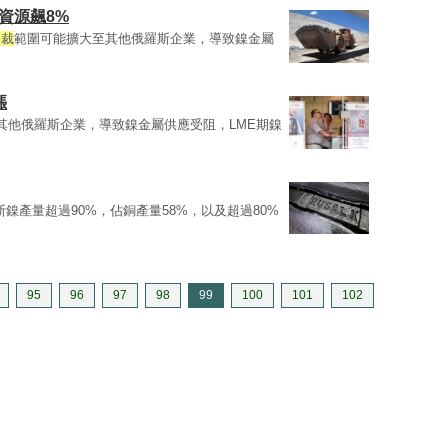
資源飆8%
制裁
範圍可能擴大至其他俄羅斯企業，導致鎳金屬
漲
其他俄羅斯企業，導致鎳金屬供應受阻，LME期鎳
俄羅斯鎳產量超過90%，佔銅產量58%，以及超過80%
95
96
97
98
99
100
101
102