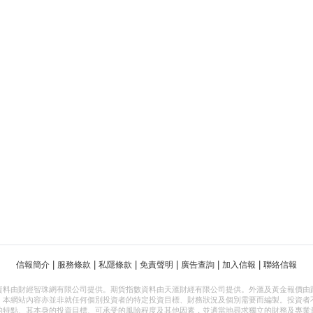
|
|
|
|
|
|
信報簡介
服務條款
私隱條款
免責聲明
廣告查詢
加入信報
聯絡信報
資料由財經智珠網有限公司提供。期貨指數資料由天滙財經有限公司提供。外滙及黃金報價由
，本網站內容亦並非就任何個別投資者的特定投資目標、財務狀況及個別需要而編製。投資者
的特點、其本身的投資目標、可承受的風險程度及其他因素，並適當地尋求獨立的財務及專業