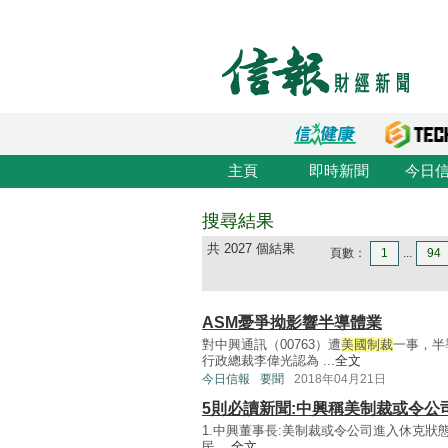
主頁
即時新聞
今日
搜尋結果
共 2027 個結果
頁數：
1
...
94
ASM憂爭拗影響半導體業
對中興通訊（00763）遭
美國制裁
一事，半
行政總裁李偉光認為 ...
全文
今日信報
要聞
2018年04月21日
5則必讀新聞:中興稱美制裁或令公
1.中興董事長:美制裁或令公司進入休克狀態 中
民 ...
全文