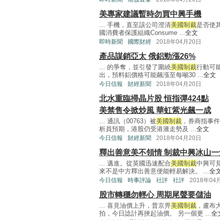
美專家建議暫時勿買中興手機
... 手機，直至該公司澄清
美國制裁
是否使
國消費者保護組織Consume ...
全文
即時新聞
國際財經
2018年04月20日
產品謀銷亞太 俄鋁勁漲26%
... 的爭奪，並引發了圍繞
美國制裁
行動可
出，預料鋁價格可能飆漲至每噸30 ...
全文
今日信報
財經新聞
2018年04月20日
北水重臨掃晶片股 恒指彈424點
美禁售令掀炒風 華虹紫光飆一成
... 通訊（00763）被
美國制裁
，券商指事件
析員預期，港股仍受港滙走勢及 ...
全文
今日信報
財經新聞
2018年04月20日
釋出善意美不領情 制裁中興冰山一
... 邁進。從英國迅速配合
美國制裁
中興可
來不是中方釋出善意便能輕易解決。 ...
全
今日信報
時事評論
社評
社評
2018年04
股市轉穩勿輕心 周期尾聲要儲油
... 喜見油價上升，普京畀
美國制裁
，盧布
拍，今日諗計再挾起油價。 另一個更 ...
全