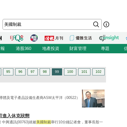
信報
港股360
地產投資
財富管理
專題
95
96
97
98
99
100
101
102
導體及電子產品設備生產商ASM太平洋（00522）
司進入休克狀態
興通訊(00763)就被
美國制裁
舉行10分鐘記者會，董事長殷一