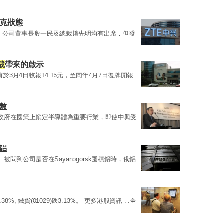
休克狀態
，公司董事長殷一民及總裁趙先明均有出席，但發
裁
帶來的啟示
於3月4日收報14.16元，至同年4月7日復牌開報
數
政府在國策上鎖定半導體為重要行業，即使中興受
鋁
 被問到公司是否在Sayanogorsk囤積鋁時，俄鋁
.38%; 鐵貨(01029)跌3.13%。 更多港股資訊 ...
全