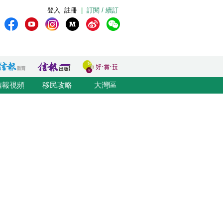
登入
註冊
|
訂閱 / 續訂
信報視頻
移民攻略
大灣區