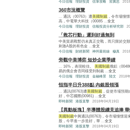
今日信報
理財投資
信筆攻略
習廣思
201
360市況概覽
... 通訊（00763）遭
美國制裁
，令市場憧憬
高，中電華大科技（00085 ...
全文
今日信報
理財投資
信報投資分析研究部
2
「救芯行動」遲到好過無到
中美貿易戰暫仍未真正交戰，而只限於交
刺激A股的有色金 ...
全文
今日信報
財經新聞
神州最前線
穆真
201
旁觀中美博弈 短炒企業季績
... 16%，表現較佳。
美國制裁
俄鋁（00
易的俄企會否同樣受到制裁 ...
全文
今日信報
理財投資
金融峰景
陸文
2018
恒指半日升388點 內銀股領漲
... 通訊(00763)遭
美國制裁
，促使市場預期
好，中芯國際(00981) ...
全文
即時新聞
港股直擊
2018年04月19日
【異動板塊】半導體股續見追捧 
美國制裁
中興通訊(00763)，令市場憧
股，今早進一步造好，華 ...
全文
即時新聞
港股直擊
2018年04月19日