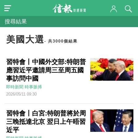
搜尋結果
美國大選
- 共3000個結果
習特會丨中國外交部:特朗普
應習近平邀請周三至周五國
事訪問中國
即時新聞
時事脈搏
2026/05/11 09:30
習特會丨白宮:特朗普將於周
三晚抵達北京 翌日上午晤習
近平