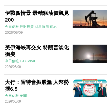
伊戰四情景 最糟糕油價飆見
200
今日信報
理財投資
財星語
魯賓尼
2026/05/09
美伊海峽再交火 特朗普淡化
衝突
今日信報
EJ Global
2026/05/09
大行：習特會振股滙 人幣勢
撲6.5
今日信報
要聞
2026/05/09