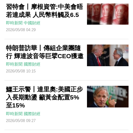
習特會丨摩根資管:中美會晤
若達成果 人民幣料觸及6.5
即時新聞
中國財經
2026/05/08 04:29
特朗普訪華丨傳組企業團隨
行 輝達波音等巨擘CEO獲邀
即時新聞
國際財經
2026/05/08 10:15
鱷王示警丨達里奧:美國正步
入長期動盪 籲黃金配置5%
至15%
即時新聞
國際財經
2026/05/08 09:27