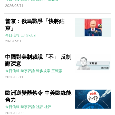
2026/05/11
普京：俄烏戰爭「快將結
束」
今日信報
EJ Global
2026/05/11
中國對美制裁說「不」 反制
顯深意
今日信報
時事評論
緝步成章
王緝憲
2026/05/11
歐洲逆變器禁令 中美歐綠能
角力
今日信報
時事評論
社評
社評
2026/05/09