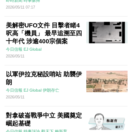
即時新聞
時事脈搏
2026/05/11 07:17
美解密UFO文件 目擊者睹4
呎高「機員」 最早追溯至四
十年代 涉逾400宗個案
今日信報
EJ Global
2026/05/11
以軍伊拉克秘設哨站 助襲伊
朗
今日信報
EJ Global
伊朗存亡
2026/05/11
對拿破崙戰爭中立 美國奠定
崛起基礎
今日信報
時事評論
觀天下
梅新育