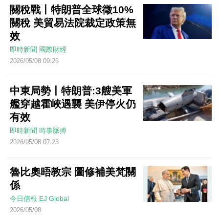
關稅戰丨特朗普全球徵10%
關稅 美貿易法院裁定政策無
效
即時新聞
國際財經
2026/05/08 09:26
中東局勢丨特朗普:3艘美軍
艦穿越霍峽遇襲 美伊停火仍
有效
即時新聞
時事脈搏
2026/05/08 07:23
魯比奧晤教宗 圖修補美梵關
係
今日信報
EJ Global
2026/05/08