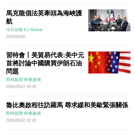
馬克龍倡法英牽頭為海峽護
航
今日信報
EJ Global
2026/05/08
習特會丨美貿易代表:美中元
首將討論中國購買伊朗石油
問題
即時新聞
時事脈搏
2026/05/07 09:38
魯比奧啟程往訪羅馬 尋求緩和美歐緊張關係
即時新聞
時事脈搏
2026/05/07 02:48