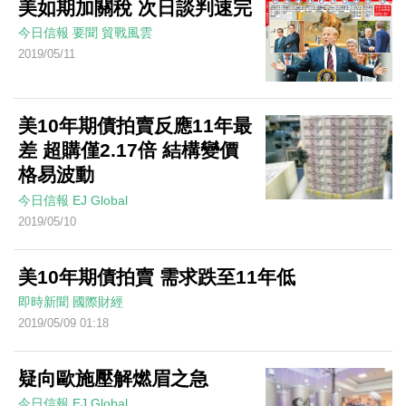
美如期加關稅 次日談判速完
今日信報
要聞
貿戰風雲
2019/05/11
美10年期債拍賣反應11年最
差 超購僅2.17倍 結構變價
格易波動
今日信報
EJ Global
2019/05/10
美10年期債拍賣 需求跌至11年低
即時新聞
國際財經
2019/05/09 01:18
疑向歐施壓解燃眉之急
今日信報
EJ Global