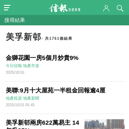
搜尋結果
美孚新邨
- 共1761個結果
金獅花園一房5個月炒貴9%
今日信報
地產市道
2025/10/16
美聯:9月十大屋苑一半租金回報逾4厘
地產投資
地產新聞
2025/10/15 05:45
美孚新邨兩房622萬易主 14