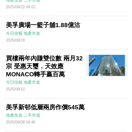
地產投資
二手市場
2025/09/22 04:02
美孚廣場一籃子舖1.88億沽
今日信報
地產市道
2025/09/18
買樓兩年內賺雙位數 兩月32
宗 受惠天璽．天效應
MONACO轉手贏百萬
今日信報
地產市道
2025/09/10
美孚新邨低層兩房作價545萬
地產投資
二手市場
2025/09/08 04:46