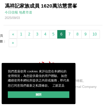
馮祥記家族成員 1620萬沽慧雲峯
今日信報
地產市道
2025/09/03
«
1
2
3
4
5
6
7
8
9
10
頁
數：
»
我們透過使用 cookies 來評估您在本網站的
使用情況，為您提供最佳的用戶體驗。 如您
繼續使用本網站所提供之內容或服務，即代表
信報財經新聞有限公司版權所有，不得轉載。
您已同意我們最新之私隱條款。
了解更多
Copyright © 2026 Hong Kong Economic Journal Company
Limited. All rights reserved.
關閉