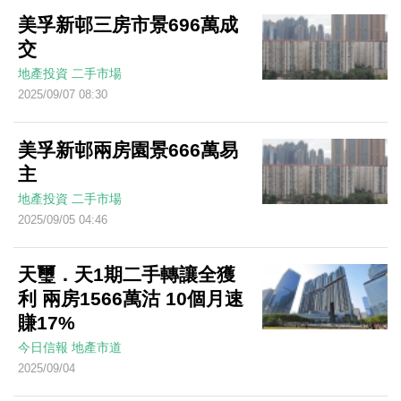
美孚新邨三房市景696萬成
交
地產投資
二手市場
2025/09/07 08:30
美孚新邨兩房園景666萬易
主
地產投資
二手市場
2025/09/05 04:46
天璽．天1期二手轉讓全獲
利 兩房1566萬沽 10個月速
賺17%
今日信報
地產市道
2025/09/04