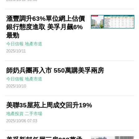
滙豐調升63%單位網上估價
銀行態度進取 美孚月飆6%
最勁
今日信報
地產市道
2025/10/11
師奶兵團再入市 550萬購美孚兩房
今日信報
地產市道
2025/10/10
美聯35屋苑上周成交回升19%
地產投資
二手市場
2025/10/06 07:03