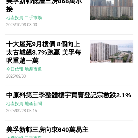
美孚新邨低層三房868萬承
接
地產投資
二手市場
2025/10/06 08:00
十大屋苑9月樓價 8個向上
太古城飆8.7%跑贏 美孚每
呎重越一萬
今日信報
地產市道
2025/09/30
中原料第三季整體樓宇買賣登記宗數跌2.1%
地產投資
地產新聞
2025/09/28 05:15
美孚新邨三房向東640萬易主