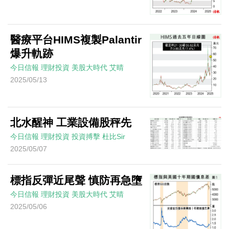
醫療平台HIMS複製Palantir
爆升軌跡
今日信報
理財投資
美股大時代
艾晴
2025/05/13
北水醒神 工業設備股秤先
今日信報
理財投資
投資搏擊
杜比Sir
2025/05/07
標指反彈近尾聲 慎防再急墮
今日信報
理財投資
美股大時代
艾晴
2025/05/06