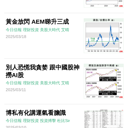
黃金放閃 AEM睇升三成
今日信報
理財投資
美股大時代
艾晴
2025/03/18
別人恐慌我貪婪 跟中國股神
撈AI股
今日信報
理財投資
美股大時代
艾晴
2025/03/11
博私有化講運氣看膽識
今日信報
理財投資
投資搏擊
杜比Sir
2025/03/10