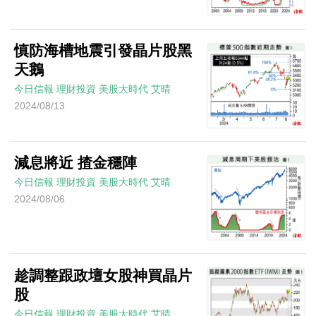
慎防海槽地震引發晶片股黑
天鵝
今日信報
理財投資
美股大時代
艾晴
2024/08/13
減息將近 揸金穩陣
今日信報
理財投資
美股大時代
艾晴
2024/08/06
趁調整跟政壇女股神買晶片
股
今日信報
理財投資
美股大時代
艾晴