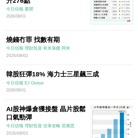
升276點
今日信報
要聞
2026/08/01
燒錢冇罪 找數有期
今日信報
理財投資
有米落鑊
阿米
2026/08/01
韓股狂彈18% 海力士三星飆三成
今日信報
EJ Global
2026/08/01
AI股神爆倉獲接盤 晶片股鬆
口氣勁彈
今日信報
理財投資
信筆攻略
習廣思
2026/08/01