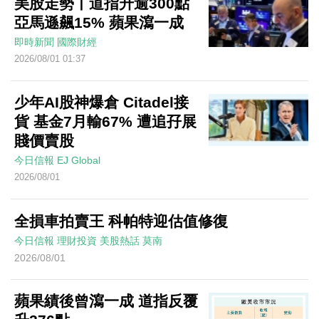
美股走勢丨道指升逾300點
亞馬遜飆15% 蘋果瀉一成
即時新聞
國際財經
2026/08/01 01:37
少年AI股神爆倉 Citadel接
貨 基金7月輸67% 遭追孖展
賤價賣股
今日信報
EJ Global
2026/08/01
全損車拍賣王 科帕特迎估值修復
今日信報
理財投資
美股熱話
莫南
2026/08/01
蘋果績後曾瀉一成 道指反覆