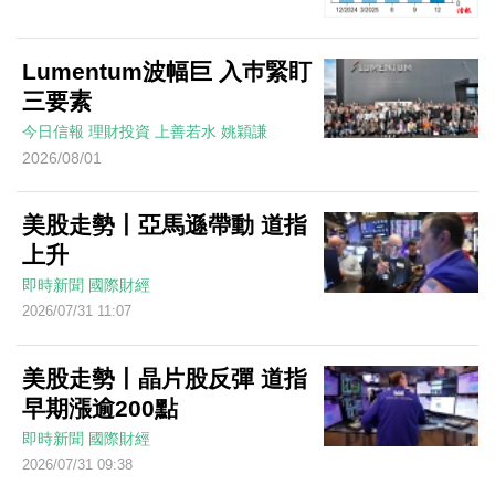
Lumentum波幅巨 入巿緊盯
三要素
今日信報
理財投資
上善若水
姚穎謙
2026/08/01
美股走勢丨亞馬遜帶動 道指
上升
即時新聞
國際財經
2026/07/31 11:07
美股走勢丨晶片股反彈 道指
早期漲逾200點
即時新聞
國際財經
2026/07/31 09:38