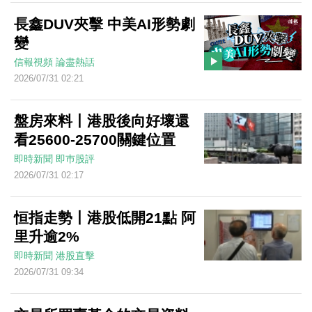
長鑫DUV夾擊 中美AI形勢劇
變
信報視頻
論盡熱話
2026/07/31 02:21
盤房來料丨港股後向好壞還
看25600-25700關鍵位置
即時新聞
即巿股評
2026/07/31 02:17
恒指走勢丨港股低開21點 阿
里升逾2%
即時新聞
港股直擊
2026/07/31 09:34