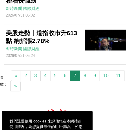
務增長強勁
即時新聞
國際財經
2026/07/31 06:02
美股走勢丨道指收市升613
點 納指漲2.78%
即時新聞
國際財經
2026/07/31 05:24
«
2
3
4
5
6
7
8
9
10
11
頁
數：
»
我們透過使用 cookies 來評估您在本網站的
使用情況，為您提供最佳的用戶體驗。 如您