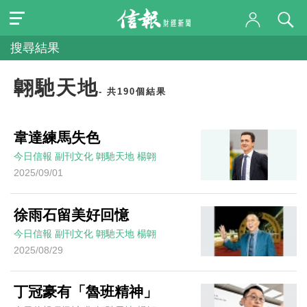
搜尋結果
翺馳天地
- 共190個結果
韋達練馬失色
今日信報
副刊文化
翺馳天地
楊翺
2025/09/01
徐雨石留美好回憶
今日信報
副刊文化
翺馳天地
楊翺
2025/08/29
丁冠豪有「魯班精神」