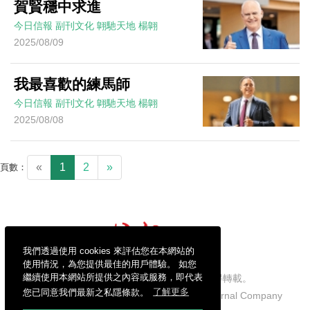
賀賢穩中求進
今日信報
副刊文化
翺馳天地
楊翺
2025/08/09
我最喜歡的練馬師
今日信報
副刊文化
翺馳天地
楊翺
2025/08/08
«
1
2
»
頁數：
我們透過使用 cookies 來評估您在本網站的
使用情況，為您提供最佳的用戶體驗。 如您
繼續使用本網站所提供之內容或服務，即代表
信報財經新聞有限公司版權所有，不得轉載。
您已同意我們最新之私隱條款。
了解更多
Copyright © 2026 Hong Kong Economic Journal Company