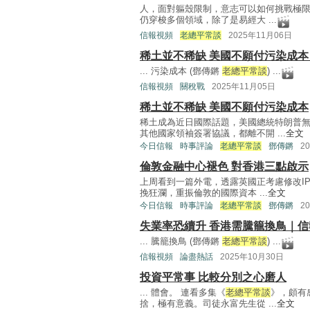
人，面對軀殼限制，意志可以如何挑戰極限
仍穿梭多個領域，除了是易經大 ...
信報視頻
老總平常談
2025年11月06日
稀土並不稀缺 美國不願付污染成
... 污染成本 (鄧傳鏘
老總平常談
) ...
信報視頻
關稅戰
2025年11月05日
稀土並不稀缺 美國不願付污染成本
稀土成為近日國際話題，美國總統特朗普
其他國家領袖簽署協議，都離不開 ...
全文
今日信報
時事評論
老總平常談
鄧傳鏘
2
倫敦金融中心褪色 對香港三點啟示
上周看到一篇外電，透露英國正考慮修改I
挽狂瀾，重振倫敦的國際資本 ...
全文
今日信報
時事評論
老總平常談
鄧傳鏘
2
失業率恐續升 香港需騰籠換鳥｜
... 騰籠換鳥 (鄧傳鏘
老總平常談
) ...
信報視頻
論盡熱話
2025年10月30日
投資平常事 比較分別之心磨人
... 體會。 連看多集《
老總平常談
》，頗有
捨，極有意義。司徒永富先生從 ...
全文