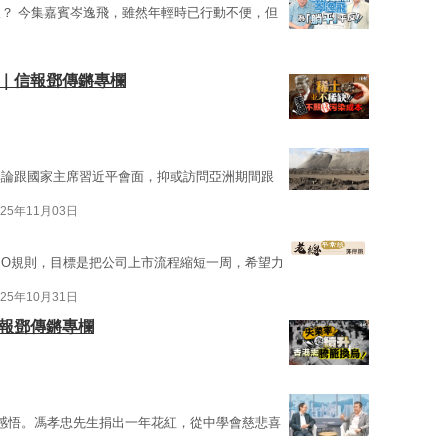
？ 今集嘉賓岑逸飛，雖然年輕時已行動不便，但
本｜信報鄧傳鏘專欄
無論跟國家主席習近平會面，抑或訪問亞洲期間跟
025年11月03日
PO規則，目標是把公司上市流程縮短一周，希望力
025年10月31日
信報鄧傳鏘專欄
感悟。馮孝忠先生捐出一年花紅，從中學會慈悲喜