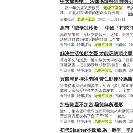
中大盧煜明﹕ 法律保護科研 教授
... 及一年的盧教授接受「
老總平常談
」專
性。 由他成功研發的無創產前檢測（ ...
信報視頻
老總平常談
2025年11月17日
高市「賊佬試沙煲 」 中國「打蛇
高市早苗有「女版安倍晉三」之稱，安倍的
活的財政政策(擴大國家財政 ...
全文
今日信報
時事評論
老總平常談
鄧傳鏘
2
解決生活後顧之憂 才能吸納頂尖學
筆者不久前談及，近年歐美大學都在「趕
來港讀書，把香港發展成教育樞紐 ...
全文
今日信報
時事評論
老總平常談
鄧傳鏘
2
買股就是押注老闆 黃仁勳優於馬斯
筆者從事財經新聞多年，見過很多明星企
成敗，當然受很多內外因素左右， ...
全文
今日信報
時事評論
老總平常談
鄧傳鏘
2
加密資產不加密 騙徒無所遁形
近年，筆者覺得世界政經局勢愈來愈動盪
型虛擬資產交易平台JPEX等一 ...
全文
今日信報
時事評論
老總平常談
鄧傳鏘
2
初代Slasher岑逸飛 為「躺平」平