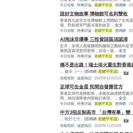
今日信報
時事評論
老總平常談
鄧傳鏘
2
說好文物故事 博物館可名利雙收
香港西九故宮文化博物館上周開始了古埃及
場。對於經常門庭冷落的故宮 ...
全文
今日信報
時事評論
老總平常談
鄧傳鏘
2
AI泡沫非壞事 三投資誤區須認清
近月，全球人類最聰明的腦袋正圍繞AI是
雖然說真理愈辯愈明，但這一題 ...
全文
今日信報
時事評論
老總平常談
鄧傳鏘
2
捲不是出路！瑞士浴火重生對香港
... 啟示（一）(鄧傳鏘
老總平常談
) ...
信報視頻
論盡熱話
2025年11月21日
足球可生金蛋 民間自發勝官方
香港足球代表隊飲恨，未能在啟德體育園主
周，相信港隊會內部檢討表現。 ...
全文
今日信報
時事評論
老總平常談
鄧傳鏘
2
中方3招反制高市 「台灣有事」
... 蛇打七寸」(鄧傳鏘
老總平常談
) ...
信報視頻
論盡熱話
2025年11月18日