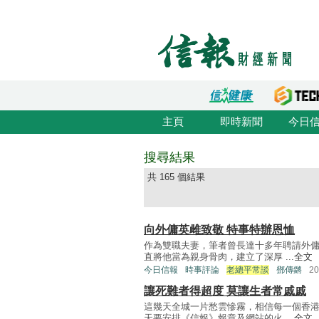
主頁
即時新聞
今日
搜尋結果
共 165 個結果
向外傭英雌致敬 特事特辦恩恤
作為雙職夫妻，筆者曾長達十多年聘請外
直將他當為親身骨肉，建立了深厚 ...
全文
今日信報
時事評論
老總平常談
鄧傳鏘
2
讓死難者得超度 莫讓生者常戚戚
這幾天全城一片愁雲慘霧，相信每一個香
天要安排《信報》報章及網站的火 ...
全文