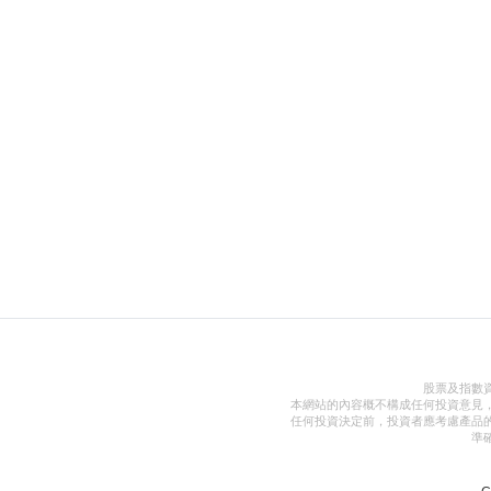
股票及指數
本網站的內容概不構成任何投資意見
任何投資決定前，投資者應考慮產品
準