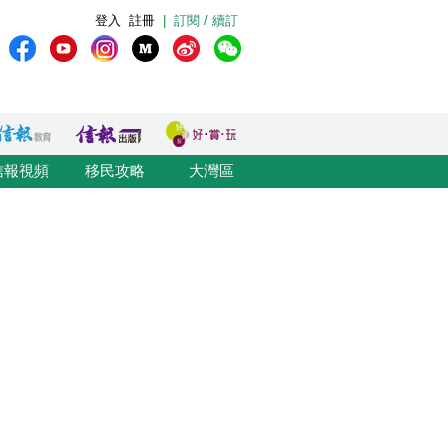
登入
註冊
|
訂閱 / 續訂
信報視頻
移民攻略
大灣區