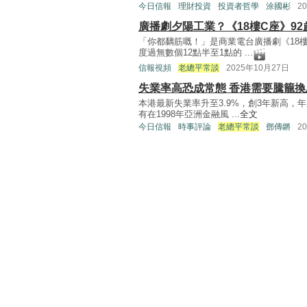
今日信報
理財投資
投資者哲學
涂國彬
2
廣播劇夕陽工業？《18樓C座》9
「你都黐筋嘅！」是商業電台廣播劇《18
度過無數個12點半至1點的 ...
信報視頻
老總平常談
2025年10月27日
失業率高恐成常態 香港需要騰籠換
本港最新失業率升至3.9%，創3年新高，
有在1998年亞洲金融風 ...
全文
今日信報
時事評論
老總平常談
鄧傳鏘
2