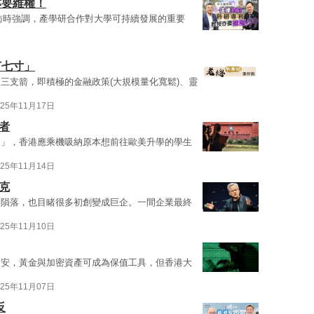
亦要維權！
訪時強調，產學研合作對大學可持續發展的重要
打七寸」
三支箭，即積極的金融政策(大規模量化寬鬆)、靈
025年11月17日
者
客」，香港應乘機吸納原本想前往歐美升學的學生
025年11月14日
克
業隕落，也目睹很多初創變成巨企。一間企業最終
025年11月10日
不安，黃金與加密資產可成為保值工具，但香港大
025年11月07日
反