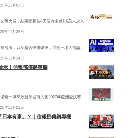
025年12月01日
文明大展，結果開幕首4天便有多達1.6萬人次入
025年11月28日
否有泡沫，以及是否快將爆破，展開一場大辯論。
025年11月24日
啟示｜信報鄧傳鏘專欄
場館一舉擊敗新加坡而入圍2027年亞洲盃決賽
025年11月21日
變「日本有事」？｜信報鄧傳鏘專欄