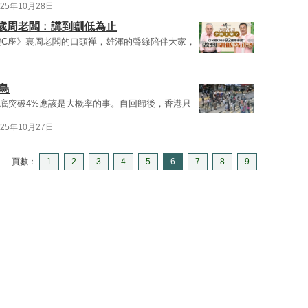
025年10月28日
2歲周老闆﹕講到瞓低為止
樓C座》裏周老闆的口頭禪，雄渾的聲線陪伴大家，
鳥
年底突破4%應該是大概率的事。自回歸後，香港只
025年10月27日
頁數：
1
2
3
4
5
6
7
8
9