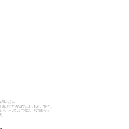
路透社提供。
不應只按本網站內容進行投資。在作出
意見。本網站及其資訊供應商竭力提供
責。