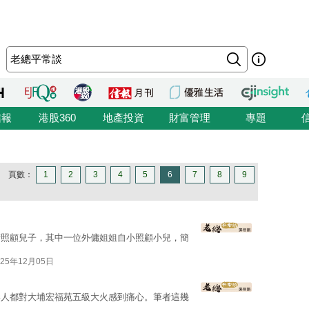
信報
港股360
地產投資
財富管理
專題
頁數：
1
2
3
4
5
6
7
8
9
傭照顧兒子，其中一位外傭姐姐自小照顧小兒，簡
025年12月05日
港人都對大埔宏福苑五級大火感到痛心。筆者這幾