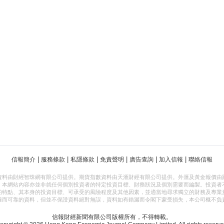
|
|
|
|
|
|
信報簡介
服務條款
私隱條款
免責聲明
廣告查詢
加入信報
聯絡信報
資料由財經智珠網有限公司提供。期貨指數資料由天滙財經有限公司提供。外滙及黃金報價由
，本網站內容亦並非就任何個別投資者的特定投資目標、財務狀況及個別需要而編製。投資者
的特點、其本身的投資目標、可承受的風險程度及其他因素，並適當地尋求獨立的財務及專業
確而可靠的資料，但並不保證資料絕對無誤，資料如有錯漏而令閣下蒙受損失，本公司概不負
信報財經新聞有限公司版權所有，不得轉載。