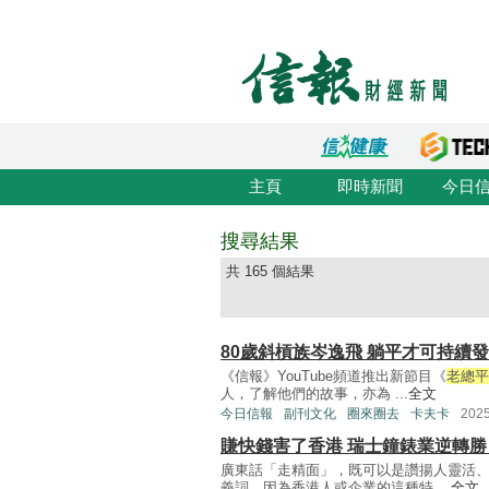
主頁
即時新聞
今日
搜尋結果
共 165 個結果
80歲斜槓族岑逸飛 躺平才可持續
《信報》YouTube頻道推出新節目《
老總平
人，了解他們的故事，亦為 ...
全文
今日信報
副刊文化
圈來圈去
卡夫卡
202
賺快錢害了香港 瑞士鐘錶業逆轉勝
廣東話「走精面」，既可以是讚揚人靈活
義詞，因為香港人或企業的這種特 ...
全文