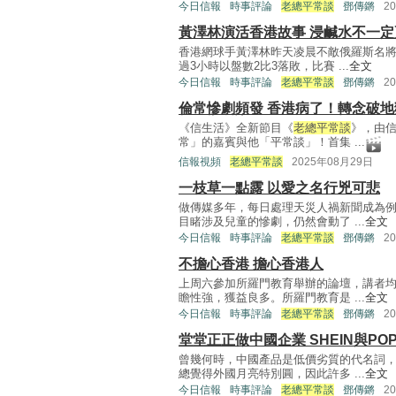
今日信報
時事評論
老總平常談
鄧傳鏘
2
黃澤林演活香港故事 浸鹹水不一定
香港網球手黃澤林昨天凌晨不敵俄羅斯名
過3小時以盤數2比3落敗，比賽 ...
全文
今日信報
時事評論
老總平常談
鄧傳鏘
2
倫常慘劇頻發 香港病了！轉念破地
《信生活》全新節目《
老總平常談
》，由
常」的嘉賓與他「平常談」！首集 ...
信報視頻
老總平常談
2025年08月29日
一枝草一點露 以愛之名行兇可悲
做傳媒多年，每日處理天災人禍新聞成為
目睹涉及兒童的慘劇，仍然會動了 ...
全文
今日信報
時事評論
老總平常談
鄧傳鏘
2
不擔心香港 擔心香港人
上周六參加所羅門教育舉辦的論壇，講者
瞻性強，獲益良多。所羅門教育是 ...
全文
今日信報
時事評論
老總平常談
鄧傳鏘
2
堂堂正正做中國企業 SHEIN與PO
曾幾何時，中國產品是低價劣質的代名詞
總覺得外國月亮特別圓，因此許多 ...
全文
今日信報
時事評論
老總平常談
鄧傳鏘
2