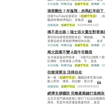
今日信報
時事評論
老總平常談
鄧傳鏘
2
港股翻生？岑逸飛﹕赤馬紅羊劫下
信報YouTube全新節目《
老總平常談
》，由
暢談時事經濟熱話。首集請 ...
信報視頻
老總平常談
2025年09月12日
捲不是出路！瑞士浴火重生對香港
看到街頭巷尾愈開愈多的「兩餸飯」、「
直覺這絕非香港經濟轉型的出路。 ...
全文
今日信報
時事評論
老總平常談
鄧傳鏘
2
兩大因素不變 A股牛市難長
近月很多親友問筆者：「A股可以買嗎？買
狂潮時，也有很多人問過，可 ...
全文
今日信報
時事評論
老總平常談
鄧傳鏘
2
抗衡演算法 活得自在
新一集《
老總平常談
》繼續請來常霖法師
般人對於「佛系」的誤解；更分享 ...
信報視頻
老總平常談
2025年09月05日
經濟支撐國防 完整產業鏈打造精良
北京天安門廣場星期三舉行了紀念抗戰勝利
身份，而是作為受邀嘉賓參與其 ...
全文