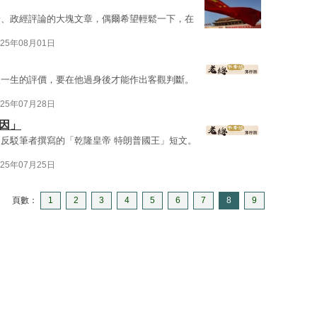
論、政經評論的大塊文章，偶爾希望輕鬆一下，在
025年08月01日
人一生的評價，要在他過身後才能作出客觀判斷。
025年07月28日
因」
反駁筆者撰寫的「乾隆皇帝 特朗普國王」短文。
025年07月25日
頁數：
1
2
3
4
5
6
7
8
9