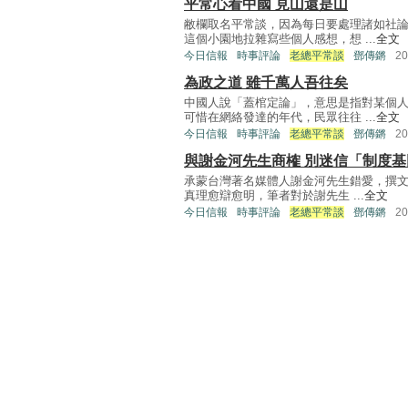
平常心看中國 見山還是山
敝欄取名平常談，因為每日要處理諸如社
這個小園地拉雜寫些個人感想，想 ...
全文
今日信報
時事評論
老總平常談
鄧傳鏘
2
為政之道 雖千萬人吾往矣
中國人說「蓋棺定論」，意思是指對某個
可惜在網絡發達的年代，民眾往往 ...
全文
今日信報
時事評論
老總平常談
鄧傳鏘
2
與謝金河先生商榷 別迷信「制度基
承蒙台灣著名媒體人謝金河先生錯愛，撰文
真理愈辯愈明，筆者對於謝先生 ...
全文
今日信報
時事評論
老總平常談
鄧傳鏘
2