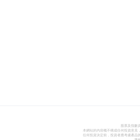
股票及指數
本網站的內容概不構成任何投資意見
任何投資決定前，投資者應考慮產品
準