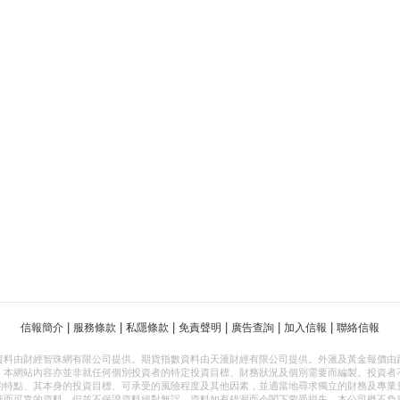
|
|
|
|
|
|
信報簡介
服務條款
私隱條款
免責聲明
廣告查詢
加入信報
聯絡信報
資料由財經智珠網有限公司提供。期貨指數資料由天滙財經有限公司提供。外滙及黃金報價由
，本網站內容亦並非就任何個別投資者的特定投資目標、財務狀況及個別需要而編製。投資者
的特點、其本身的投資目標、可承受的風險程度及其他因素，並適當地尋求獨立的財務及專業
確而可靠的資料，但並不保證資料絕對無誤，資料如有錯漏而令閣下蒙受損失，本公司概不負