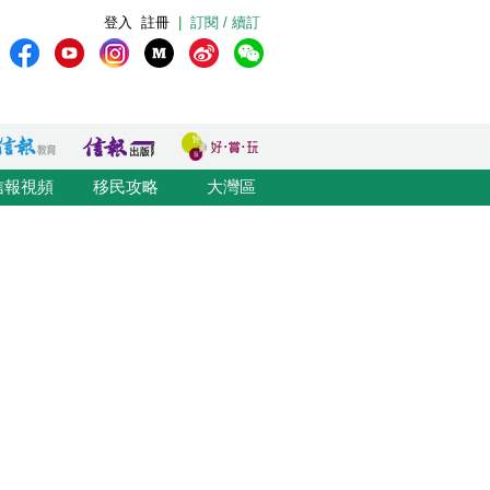
登入
註冊
|
訂閱 / 續訂
信報視頻
移民攻略
大灣區