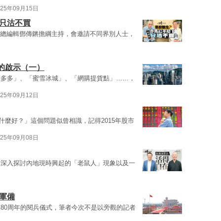
025年09月15日
 只沽不買
總編輯鄧傳鏘擔綱主持，會邀請不同界別人士，
的啟示（一）
淘多多」、「蜜雪冰城」、「網購提貨點」……，
025年09月12日
什麼好？」這個問題似曾相識，記得2015年股市
025年09月08日
，深入探討內地現時興起的「老鼠人」現象以及一
軍備
80周年的閱兵儀式，筆者今次不是以旁觀的記者