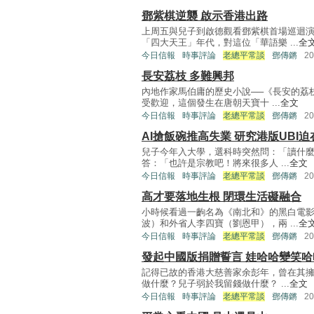
鄧紫棋逆襲 啟示香港出路
上周五與兒子到啟德觀看鄧紫棋首場巡迴
「四大天王」年代，對這位「華語樂 ...
全
今日信報
時事評論
老總平常談
鄧傳鏘
2
長安荔枝 多難興邦
內地作家馬伯庸的歷史小說──《長安的荔
受歡迎，這個發生在唐朝天寶十 ...
全文
今日信報
時事評論
老總平常談
鄧傳鏘
2
AI搶飯碗推高失業 研究港版UBI
兒子今年入大學，選科時突然問：「讀什麼
答：「也許是宗教吧！將來很多人 ...
全文
今日信報
時事評論
老總平常談
鄧傳鏘
2
高才要落地生根 閉環生活礙融合
小時候看過一齣名為《南北和》的黑白電
波）和外省人李四寶（劉恩甲），兩 ...
全
今日信報
時事評論
老總平常談
鄧傳鏘
2
發起中國版捐贈誓言 娃哈哈變笑哈
記得已故的香港大慈善家余彭年，曾在其
做什麼？兒子弱於我留錢做什麼？ ...
全文
今日信報
時事評論
老總平常談
鄧傳鏘
2