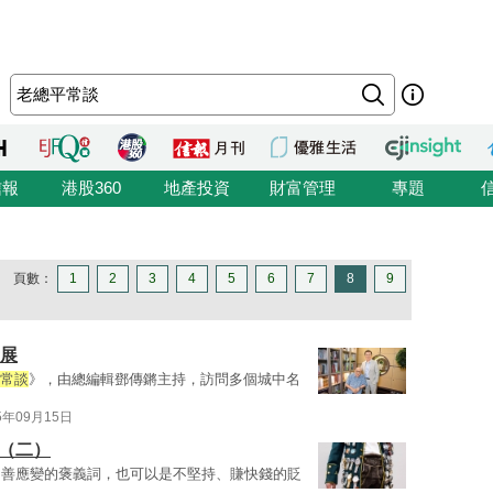
信報
港股360
地產投資
財富管理
專題
頁數：
1
2
3
4
5
6
7
8
9
發展
常談
》，由總編輯鄧傳鏘主持，訪問多個城中名
5年09月15日
（二）
、善應變的褒義詞，也可以是不堅持、賺快錢的貶