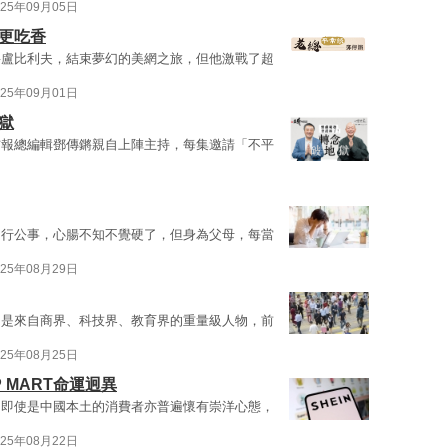
025年09月05日
更吃香
將盧比利夫，結束夢幻的美網之旅，但他激戰了超
025年09月01日
獄
信報總編輯鄧傳鏘親自上陣主持，每集邀請「不平
例行公事，心腸不知不覺硬了，但身為父母，每當
025年08月29日
均是來自商界、科技界、教育界的重量級人物，前
025年08月25日
P MART命運迥異
，即使是中國本土的消費者亦普遍懷有崇洋心態，
025年08月22日