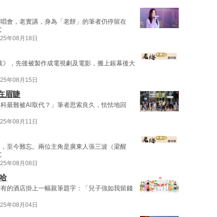
演唱會，老實講，身為「老餅」的筆者仍停留在
文
025年08月18日
枝》，先後被製作成電視劇及電影，搬上銀幕後大
025年08月15日
迫在眉睫
科最難被AI取代？」筆者思索良久，怯怯地回
025年08月11日
影，至今難忘。兩位主角是廣東人張三波（梁醒
文
025年08月08日
哈
擁有的酒店掛上一幅親筆題字：「兒子強如我留錢
025年08月04日