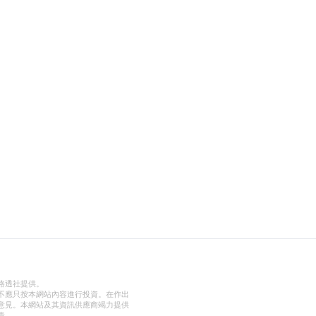
路透社提供。
不應只按本網站內容進行投資。在作出
意見。本網站及其資訊供應商竭力提供
責。