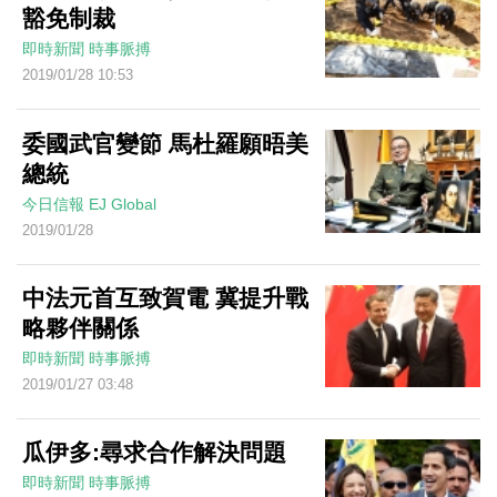
豁免制裁
即時新聞
時事脈搏
2019/01/28 10:53
委國武官變節 馬杜羅願晤美
總統
今日信報
EJ Global
2019/01/28
中法元首互致賀電 冀提升戰
略夥伴關係
即時新聞
時事脈搏
2019/01/27 03:48
瓜伊多:尋求合作解決問題
即時新聞
時事脈搏