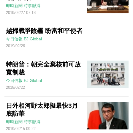
即時新聞
時事脈搏
2019/02/27 07:18
越掃戰爭陰霾 盼當和平使者
今日信報
EJ Global
2019/02/26
特朗普：朝完全棄核前可放
寬制裁
今日信報
EJ Global
2019/02/22
日外相河野太郎擬最快3月
底訪華
即時新聞
時事脈搏
2019/02/15 09:22