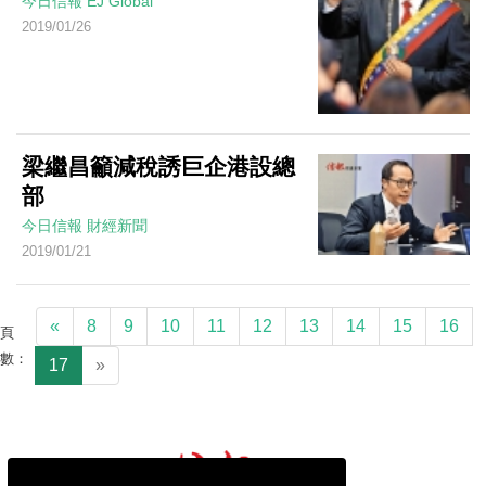
今日信報
EJ Global
2019/01/26
梁繼昌籲減稅誘巨企港設總
部
今日信報
財經新聞
2019/01/21
«
8
9
10
11
12
13
14
15
16
頁
數：
17
»