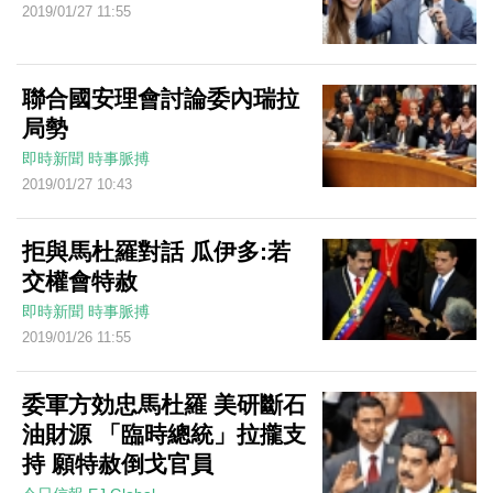
2019/01/27 11:55
聯合國安理會討論委內瑞拉
局勢
即時新聞
時事脈搏
2019/01/27 10:43
拒與馬杜羅對話 瓜伊多:若
交權會特赦
即時新聞
時事脈搏
2019/01/26 11:55
委軍方効忠馬杜羅 美研斷石
油財源 「臨時總統」拉攏支
持 願特赦倒戈官員