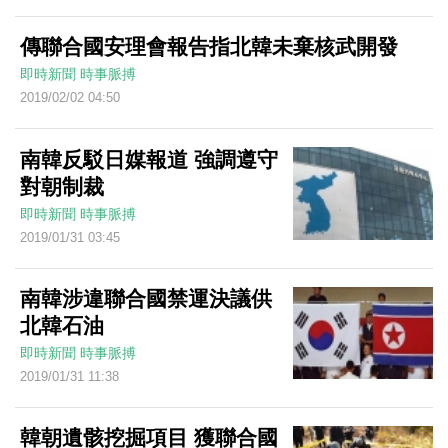
傳聯合國安理會報告指北韓未棄核武開發
即時新聞
時事脈搏
2019/02/02 04:50
南韓反駁日媒報道 強調遵守
對朝制裁
即時新聞
時事脈搏
2019/01/31 03:45
南韓涉違聯合國禁運決議供
北韓石油
即時新聞
時事脈搏
2019/01/31 11:38
韓朝遺骸挖掘項目 獲聯合國