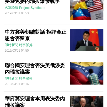
要避免委內瑞拉爆發戰爭
名家論壇
Project Syndicate
2019/03/01 06:53
中方冀美朝續對話 拒評金正
恩會否留京
即時新聞
時事脈搏
2019/03/01 04:50
聯合國安理會否決美俄涉委
內瑞拉議案
即時新聞
時事脈搏
2019/03/01 03:16
華府冀安理會本周表決委內
瑞拉議案