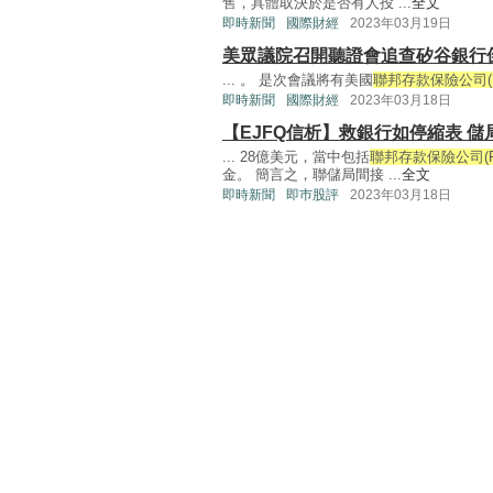
售，具體取決於是否有人投 ...
全文
即時新聞
國際財經
2023年03月19日
美眾議院召開聽證會追查矽谷銀行
... 。 是次會議將有美國
聯邦存款保險公司(F
即時新聞
國際財經
2023年03月18日
【EJFQ信析】救銀行如停縮表 
... 28億美元，當中包括
聯邦存款保險公司(FD
金。 簡言之，聯儲局間接 ...
全文
即時新聞
即巿股評
2023年03月18日