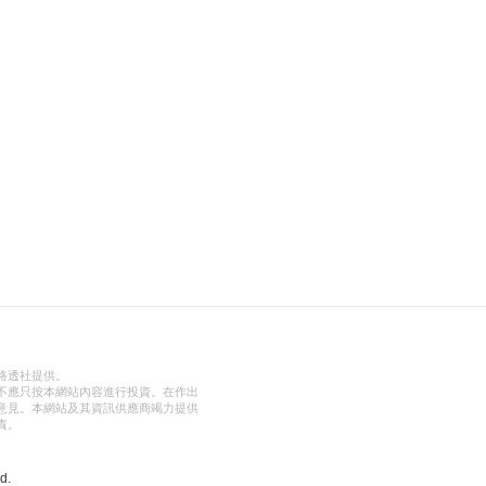
路透社提供。
不應只按本網站內容進行投資。在作出
意見。本網站及其資訊供應商竭力提供
責。
d.