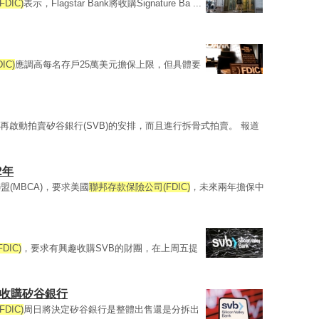
DIC)
表示，Flagstar Bank將收購Signature Ba ...
IC)
應調高每名存戶25萬美元擔保上限，但具體要
再啟動拍賣矽谷銀行(SVB)的安排，而且進行拆骨式拍賣。 報道
2年
(MBCA)，要求美國
聯邦存款保險公司(FDIC)
，未來兩年擔保中
IC)
，要求有興趣收購SVB的財團，在上周五提
s據報擬收購矽谷銀行
DIC)
周日將決定矽谷銀行是整體出售還是分拆出