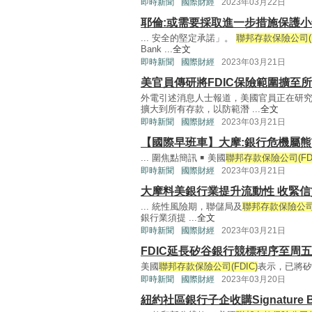
即時新聞
國際財經
2023年03月22日
耶倫:或需要採取進一步措施保護
... 安全的堅定承諾」。
聯邦存款保險公司(F
Bank ...
全文
即時新聞
國際財經
2023年03月21日
美官員傳研將FDIC保險範圍擴至
外電引述消息人士報道，美國官員正在研
擴大到所有存款，以防範潛 ...
全文
即時新聞
國際財經
2023年03月21日
【國際早班車】大摩:銀行危機屬
... 圍焦點簡訊 ￭ 美國
聯邦存款保險公司(FDI
即時新聞
國際財經
2023年03月21日
大摩料美銀行業提升流動性 收緊信
... 統性風險期，聯儲局及
聯邦存款保險公司(
銀行業須提 ...
全文
即時新聞
國際財經
2023年03月21日
FDIC延長矽谷銀行競標程序至周五
美國
聯邦存款保險公司(FDIC)
表示，已將矽谷過橋銀
即時新聞
國際財經
2023年03月20日
紐約社區銀行子企收購Signature 