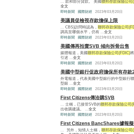
... 款和部分貸款。 美國
聯邦存款保險公司(F
全文
即時新聞
國際財經
2023年03月20日
美議員促檢視存款擔保上限
... CBS)訪問時認為，
聯邦存款保險公司(FD
調高至哪個水平，仍有 ...
全文
即時新聞
國際財經
2023年03月20日
美國傳再拍賣SVB 傾向拆骨出售
媒體報道，美國
聯邦存款保險公司(FDIC)
將
引述 ...
全文
即時新聞
國際財經
2023年03月20日
美國中型銀行促政府擔保所有存款
外電報道，代表美國中型銀行的中型銀行聯盟
型銀 ...
全文
即時新聞
國際財經
2023年03月20日
First Citizens傳洽購SVB
... 士稱，已接管SVB的
聯邦存款保險公司(FD
出收購建議。 ...
全文
即時新聞
國際財經
2023年03月20日
First Citizens BancShare
... 另外，知情人士稱，
聯邦存款保險公司(F