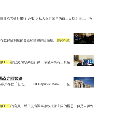
推遲標售矽谷銀行(SVB)之私人銀行業務的截止日期至周五。 報
邦存款保險制度的覆蓋範圍和保險額度。
聯邦存款
FDIC)
都已經採取果斷行動，準備用所有工具確
儲局恐走回頭路
客戶存款「包底」，First Republic Bank(F ...
全
FDIC)
的官員，近日提出調高存款擔保上限的構思，但是未得到