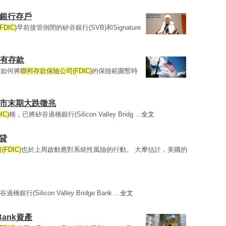
小銀行存戶
DIC)
早前接管倒閉的矽谷銀行(SVB)和Signature
所有存款
究如何將
聯邦存款保險公司(FDIC)
的保險範圍暫時
熊市末期大跌徵兆
C)
稱，已將矽谷過橋銀行(Silicon Valley Bridg ...
全文
貸
FDIC)
也於上周啟動應對系統性風險的行動。 大摩估計，美國的
行(Silicon Valley Bridge Bank ...
全文
Bank資產