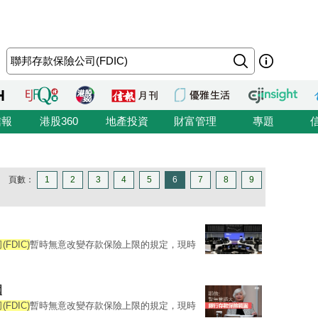
信報
港股360
地產投資
財富管理
專題
頁數：
1
2
3
4
5
6
7
8
9
FDIC)
暫時無意改變存款保險上限的規定，現時
圍
FDIC)
暫時無意改變存款保險上限的規定，現時