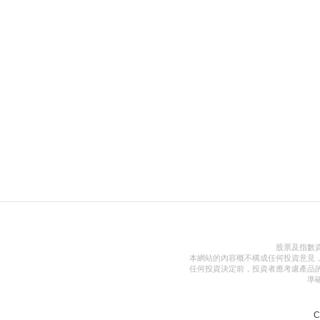
股票及指數
本網站的內容概不構成任何投資意見
任何投資決定前，投資者應考慮產品
準
C