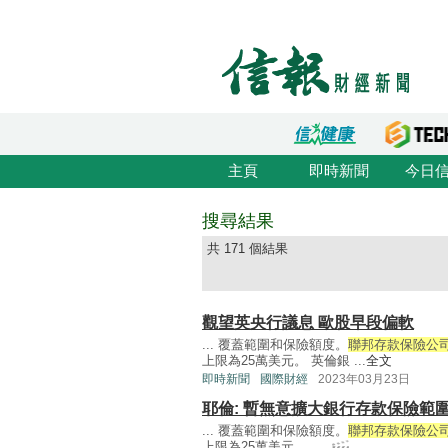
主頁
即時新聞
今日
搜尋結果
共 171 個結果
觀望英央行議息 歐股早段偏軟
... 覆蓋範圍和保險額度。
聯邦存款保險公司(
上限為25萬美元。 英倫銀 ...
全文
即時新聞
國際財經
2023年03月23日
耶倫: 暫無意擴大銀行存款保險範
... 覆蓋範圍和保險額度。
聯邦存款保險公司(
上限為25萬美元。 ...