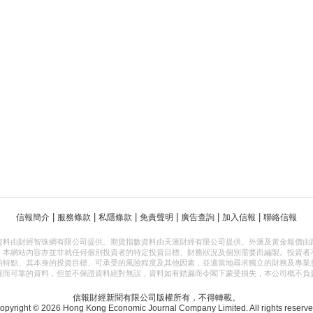
|
|
|
|
|
|
信報簡介
服務條款
私隱條款
免責聲明
廣告查詢
加入信報
聯絡信報
資料由財經智珠網有限公司提供。期貨指數資料由天滙財經有限公司提供。外滙及黃金報價由
，本網站內容亦並非就任何個別投資者的特定投資目標、財務狀況及個別需要而編製。投資者
的特點、其本身的投資目標、可承受的風險程度及其他因素，並適當地尋求獨立的財務及專業
確而可靠的資料，但並不保證資料絕對無誤，資料如有錯漏而令閣下蒙受損失，本公司概不負
信報財經新聞有限公司版權所有，不得轉載。
opyright © 2026 Hong Kong Economic Journal Company Limited. All rights reserve