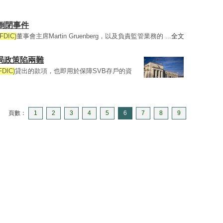
倒閉事件
DIC)
董事會主席Martin Gruenberg，以及負責監管業務的 ...
全文
儲局政策陷兩難
IC)
貸出的款項，也即用於保障SVB存戶的資
頁數：
1
2
3
4
5
6
7
8
9