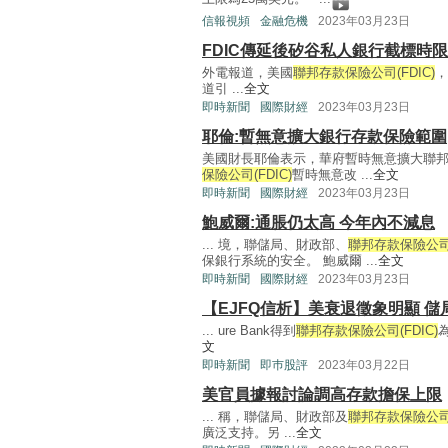
信報視頻
金融危機
2023年03月23日
FDIC傳延後矽谷私人銀行截標時限
外電報道，美國
聯邦存款保險公司(FDIC)
，
道引 ...
全文
即時新聞
國際財經
2023年03月23日
耶倫:暫無意擴大銀行存款保險範圍
美國財長耶倫表示，華府暫時無意擴大聯
保險公司(FDIC)
暫時無意改 ...
全文
即時新聞
國際財經
2023年03月23日
鮑威爾:通脹仍太高 今年內不減息
... 境，聯儲局、財政部、
聯邦存款保險公司(
保銀行系統的安全。 鮑威爾 ...
全文
即時新聞
國際財經
2023年03月23日
【EJFQ信析】美衰退徵象明顯 
... ure Bank得到
聯邦存款保險公司(FDIC)
為
文
即時新聞
即巿股評
2023年03月22日
美官員據報討論調高存款擔保上限
... 稱，聯儲局、財政部及
聯邦存款保險公司(
廣泛支持。另 ...
全文