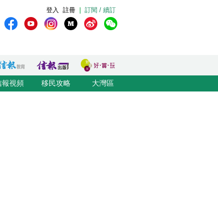
登入
註冊
|
訂閱 / 續訂
信報視頻
移民攻略
大灣區