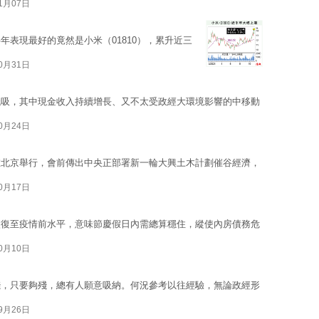
11月07日
表現最好的竟然是小米（01810），累升近三
10月31日
低吸，其中現金收入持續增長、又不太受政經大環境影響的中移動
10月24日
在北京舉行，會前傳出中央正部署新一輪大興土木計劃催谷經濟，
10月17日
恢復至疫情前水平，意味節慶假日內需總算穩住，縱使內房債務危
10月10日
錢，只要夠殘，總有人願意吸納。何況參考以往經驗，無論政經形
09月26日