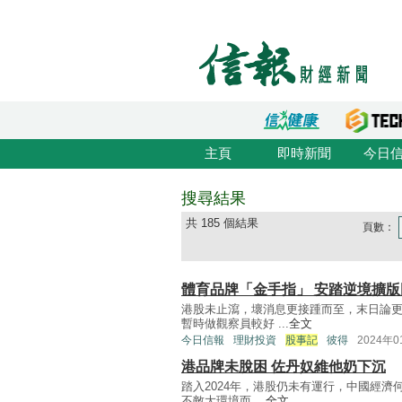
主頁
即時新聞
今日
搜尋結果
共 185 個結果
頁數：
體育品牌「金手指」 安踏逆境擴版
港股未止瀉，壞消息更接踵而至，末日論
暫時做觀察員較好 ...
全文
今日信報
理財投資
股事記
彼得
2024年
港品牌未脫困 佐丹奴維他奶下沉
踏入2024年，港股仍未有運行，中國經
不敵大環境而 ...
全文