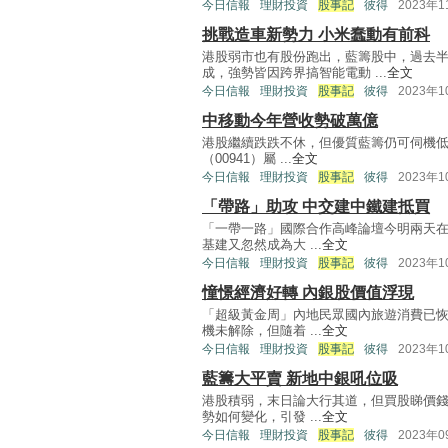
今日信報
理財投資
股事記
彼得
2023年
挑戰造車新勢力 小米蠢動有前科
港股弱市也有股份跑出，藍籌股中，過去半年
成，強勢皆因跨界搞智能電動 ...
全文
今日信報
理財投資
股事記
彼得
2023年
中移動今年營收勢破萬億
港股繼續跌跌不休，但優質藍籌仍可伺機
（00941）屬 ...
全文
今日信報
理財投資
股事記
彼得
2023年
「帶路」助攻 中交建中鐵建抵買
「一帶一路」國際合作高峰論壇今明兩天
基建又忽然成為大 ...
全文
今日信報
理財投資
股事記
彼得
2023年
憧憬經濟好轉 內銀股價值浮現
「超級黃金周」內地民眾國內旅遊消費已
機未解除，但隨着 ...
全文
今日信報
理財投資
股事記
彼得
2023年
藍籌大平賣 新地中銀吼位吸
港股積弱，末日論大行其道，但買股睇價
勢如何變化，引發 ...
全文
今日信報
理財投資
股事記
彼得
2023年