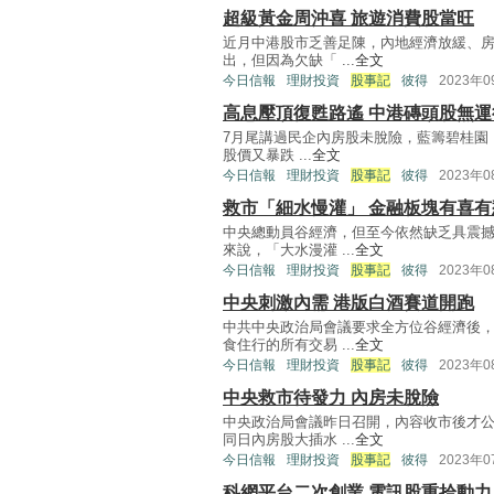
超級黃金周沖喜 旅遊消費股當旺
近月中港股市乏善足陳，內地經濟放緩、
出，但因為欠缺「 ...
全文
今日信報
理財投資
股事記
彼得
2023年
高息壓頂復甦路遙 中港磚頭股無運
7月尾講過民企內房股未脫險，藍籌碧桂園（
股價又暴跌 ...
全文
今日信報
理財投資
股事記
彼得
2023年
救市「細水慢灌」 金融板塊有喜有
中央總動員谷經濟，但至今依然缺乏具震
來說，「大水漫灌 ...
全文
今日信報
理財投資
股事記
彼得
2023年
中央刺激內需 港版白酒賽道開跑
中共中央政治局會議要求全方位谷經濟後
食住行的所有交易 ...
全文
今日信報
理財投資
股事記
彼得
2023年
中央救市待發力 內房未脫險
中央政治局會議昨日召開，內容收市後才
同日內房股大插水 ...
全文
今日信報
理財投資
股事記
彼得
2023年
科網平台二次創業 電訊股重拾動力