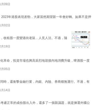
01月09日
 2023年港股表現差勁，大家當然期望新一年會好轉。如果不是押
01月02日
期，收租股一度變過街老鼠，人見人沽。不過，隨
12月19日
端化革命，投資市場也興高采烈地迎接內地消費升級，啤酒股一度
12月05日
的同時，還衝擊金融行業，內銀、內險、券商都無運行。不過，有
11月14日
除考慮正常的成份股出入外，還多了一個新議題，就是揀選外國公