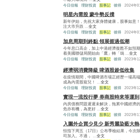
今日信報
理財投資
股事記
彼得
2024年
明星內需股 蒙牛勢反撲
新年伊始，先祝大家身體健康，股事如意！
注大市升跌 ...
全文
今日信報
理財投資
股事記
彼得
2024年
加息周期到終點 領展捱過低潮
今年息口高企，加上中港經濟復甦不如預
着美國聯儲局開始由「鷹」轉「鴿 ...
全文
今日信報
理財投資
股事記
彼得
2023年
經濟弱消費降級 啤酒股趁低收集
在疫情期間，中國啤酒市場正經歷一場高
成為內需股寵兒！ ...
全文
今日信報
理財投資
股事記
彼得
2023年
實現一流投行夢 券商股時來等運到
內房債務問題遲遲未解決，拖累中國經濟
危亦有機，為更好 ...
全文
今日信報
理財投資
股事記
彼得
2023年
入圍外企買少見少 新秀麗染藍大熱
恒指下周五（17日）公布季檢結果，今次
司加入。不過， ...
全文