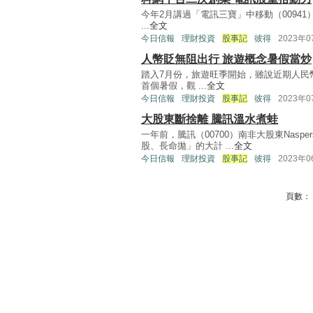
今年2月講過「電訊三寶」中移動（00941）
...
全文
今日信報
理財投資
股事記
彼得
2023年
人幣貶無阻出行 旅遊概念暑假當炒
踏入7月份，旅遊旺季開始，雖說近期人民
首個暑假，觀 ...
全文
今日信報
理財投資
股事記
彼得
2023年
大股東斷捨離 騰訊溫水煮蛙
一年前，騰訊（00700）南非大股東Nas
股、長命拋」的大計 ...
全文
今日信報
理財投資
股事記
彼得
2023年
頁數：