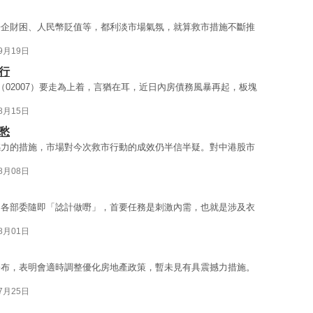
房企財困、人民幣貶值等，都利淡市場氣氛，就算救市措施不斷推
09月19日
行
02007）要走為上着，言猶在耳，近日內房債務風暴再起，板塊
08月15日
愁
撼力的措施，市場對今次救市行動的成效仍半信半疑。對中港股市
08月08日
，各部委隨即「諗計做嘢」，首要任務是刺激內需，也就是涉及衣
08月01日
公布，表明會適時調整優化房地產政策，暫未見有具震撼力措施。
07月25日