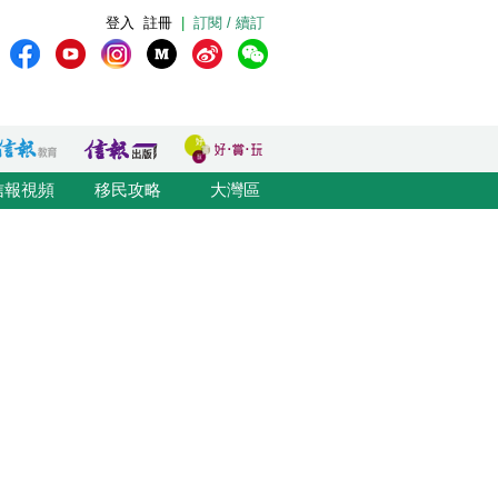
登入
註冊
|
訂閱 / 續訂
信報視頻
移民攻略
大灣區