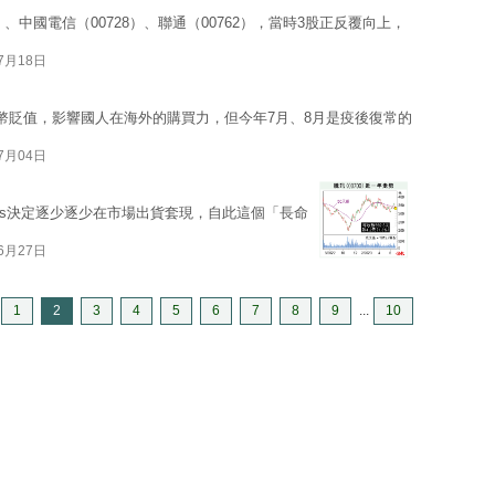
、中國電信（00728）、聯通（00762），當時3股正反覆向上，
07月18日
幣貶值，影響國人在海外的購買力，但今年7月、8月是疫後復常的
07月04日
pers決定逐少逐少在市場出貨套現，自此這個「長命
06月27日
1
2
3
4
5
6
7
8
9
...
10