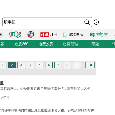
信報
港股360
地產投資
財富管理
專題
1
2
3
4
5
6
7
8
9
...
10
圖
更加甚囂塵上。否極總會泰來？無論信或不信，當前形勢比人強，
01月23日
濟何時好轉和美國何時開始減息都繼續困擾大市。香港品牌股自然也