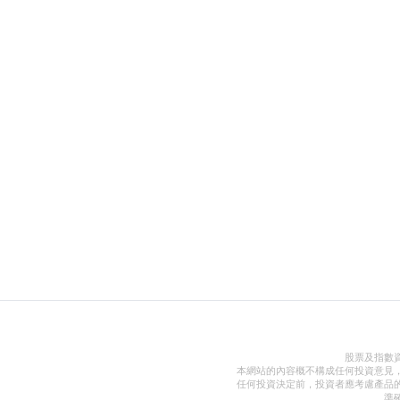
股票及指數
本網站的內容概不構成任何投資意見
任何投資決定前，投資者應考慮產品
準