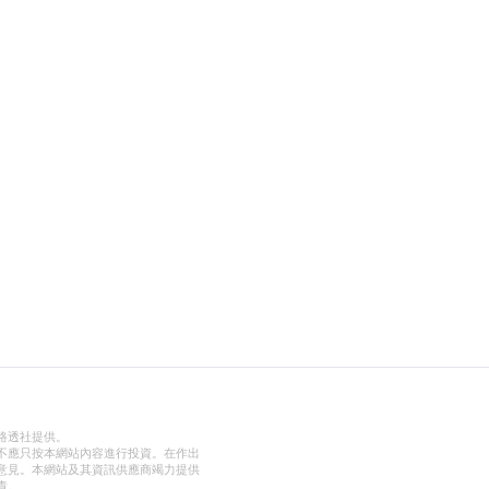
路透社提供。
不應只按本網站內容進行投資。在作出
意見。本網站及其資訊供應商竭力提供
責。