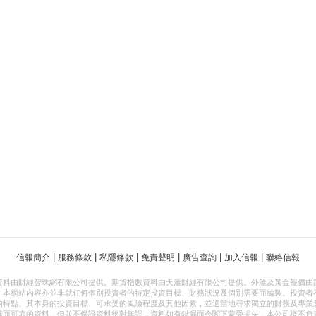
|
|
|
|
|
|
信報簡介
服務條款
私隱條款
免責聲明
廣告查詢
加入信報
聯絡信報
資料由財經智珠網有限公司提供。期貨指數資料由天滙財經有限公司提供。外滙及黃金報價由
，本網站內容亦並非就任何個別投資者的特定投資目標、財務狀況及個別需要而編製。投資者
的特點、其本身的投資目標、可承受的風險程度及其他因素，並適當地尋求獨立的財務及專業
確而可靠的資料，但並不保證資料絕對無誤，資料如有錯漏而令閣下蒙受損失，本公司概不負