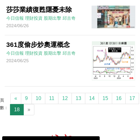
莎莎業績復甦隱憂未除
今日信報
理財投資
股期出擊
邱古奇
2024/06/26
361度偷步炒奧運概念
今日信報
理財投資
股期出擊
邱古奇
2024/06/25
«
9
10
11
12
13
14
15
16
17
頁
數：
18
»