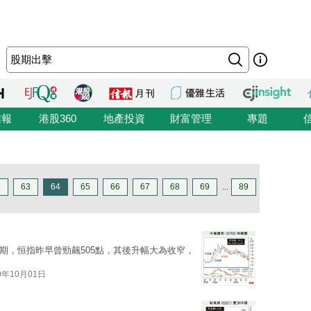
信報
港股360
地產投資
財富管理
專題
2
63
64
65
66
67
68
69
...
89
期，恒指昨早曾勁飆505點，其後升幅大為收窄，
0年10月01日