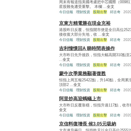
周末有報道指美國考慮把中芯國際（009
星股難免遭受重擊。 本欄 ...
全文
今日信報
理財投資
股期出擊
邱古奇
202
京東方精電勝在現金充裕
港股昨日反覆，恒指開市便是全日高位2523
後收復大部分失地，收 ...
全文
今日信報
理財投資
股期出擊
邱古奇
202
吉利憧憬回A 睇時間表操作
大市昨日先升後跌，恒指大幅高開310點至2
...
全文
今日信報
理財投資
股期出擊
邱古奇
202
蒙牛次季業務顯著復甦
恒指上周五報25422點，升140點，全
頂部2 ...
全文
今日信報
理財投資
股期出擊
邱古奇
202
阿里炒高迎螞蟻上市
大市昨日反覆靠穩，恒指升過117點，收市報25
全文
今日信報
理財投資
股期出擊
邱古奇
202
京信料復增長 候3.05元吸納
大市連升兩日，恒指昨天以全日高位25551點