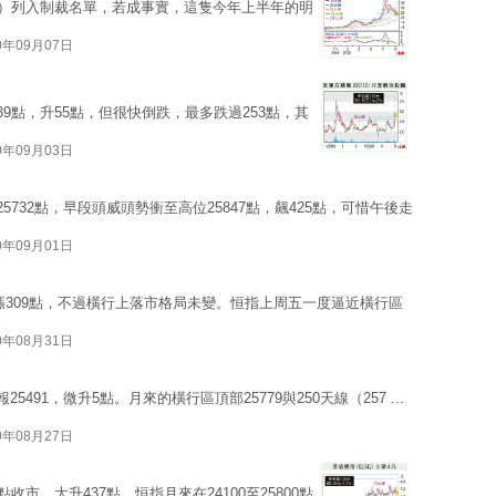
81）列入制裁名單，若成事實，這隻今年上半年的明
0年09月07日
9點，升55點，但很快倒跌，最多跌過253點，其
0年09月03日
5732點，早段頭威頭勢衝至高位25847點，飆425點，可惜午後走
0年09月01日
周累漲309點，不過橫行上落市格局未變。恒指上周五一度逼近橫行區
0年08月31日
491，微升5點。月來的橫行區頂部25779與250天線（257 ...
0年08月27日
收市，大升437點。恒指月來在24100至25800點