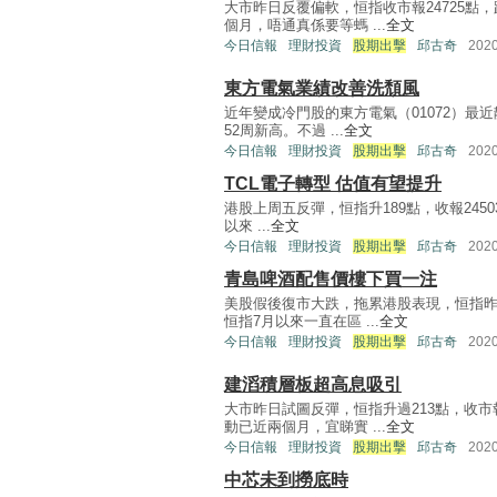
大市昨日反覆偏軟，恒指收市報24725點，
個月，唔通真係要等螞 ...
全文
今日信報
理財投資
股期出擊
邱古奇
202
東方電氣業績改善洗頹風
近年變成冷門股的東方電氣（01072）最近
52周新高。不過 ...
全文
今日信報
理財投資
股期出擊
邱古奇
202
TCL電子轉型 估值有望提升
港股上周五反彈，恒指升189點，收報245
以來 ...
全文
今日信報
理財投資
股期出擊
邱古奇
202
青島啤酒配售價樓下買一注
美股假後復市大跌，拖累港股表現，恒指昨日一
恒指7月以來一直在區 ...
全文
今日信報
理財投資
股期出擊
邱古奇
202
建滔積層板超高息吸引
大市昨日試圖反彈，恒指升過213點，收市報
動已近兩個月，宜睇實 ...
全文
今日信報
理財投資
股期出擊
邱古奇
202
中芯未到撈底時