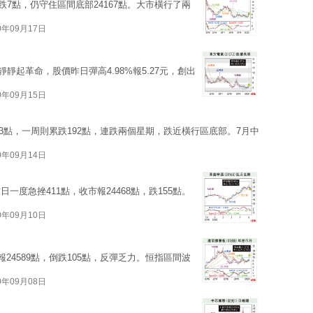
跌7點，仍守住區間底部24167點。大市橫行了兩
0年09月17日
靜靜起革命，股價昨日彈高4.98%報5.27元，創出
0年09月15日
03點，一周則累跌192點，連跌兩個星期，跌近橫行區底部。7月中
0年09月14日
度急挫411點，收市報24468點，跌155點。
0年09月10日
24589點，倒跌105點，反彈乏力。恒指區間波
0年09月08日