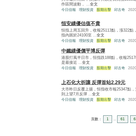
作區間波動， ...
全文
今日信報
理財投資
股期出擊
邱古奇
202
恒安績優估值不貴
恒指上周五回升，收報25113點，漲322
指內困於24100至 ...
全文
今日信報
理財投資
股期出擊
邱古奇
202
中鐵績優價平博反彈
港股打風半日市，恒指跌188點，收報25178點
是最接近 ...
全文
今日信報
理財投資
股期出擊
邱古奇
202
上石化大折讓 反彈首站2.29元
大市昨日反覆上揚，恒指收市報25347點，升
則上望7月反彈 ...
全文
今日信報
理財投資
股期出擊
邱古奇
202
頁數：
1
...
61
6