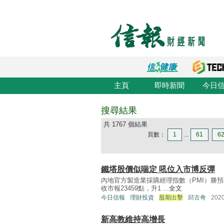
主頁
即時新聞
今日
搜尋結果
共 1767 個結果
頁數：
1
...
61
6
鐵塔股價似喘定 吼位入市博反彈
內地官方製造業採購經理指數（PMI）勝預
收市報23459點，升1 ...
全文
今日信報
理財投資
股期出擊
邱古奇
202
新高教維持高增長