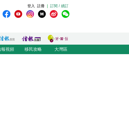
登入
註冊
|
訂閱 / 續訂
信報視頻
移民攻略
大灣區