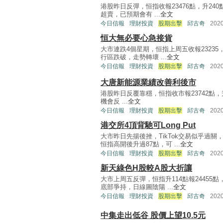
港股昨日反彈，恒指收報23476點，升240
超賣，已預期會有 ...
全文
今日信報
理財投資
股期出擊
邱古奇
202
恒大無必要心急接貨
大市連跌4個星期，恒指上周五收報23235
行區跌破，走勢轉壞 ...
全文
今日信報
理財投資
股期出擊
邱古奇
202
大唐新能源業績改善利後市
港股昨日反覆靠穩，恒指收市報23742點
機會反 ...
全文
今日信報
理財投資
股期出擊
邱古奇
202
港交所4頂背馳可Long Put
大市昨日先揚後挫，TikTok交易似乎過
恒指高開後升過87點，可 ...
全文
今日信報
理財投資
股期出擊
邱古奇
202
新天綠色H股較A股大折讓
大市上周五反彈，恒指升114點報24455
底部爭持，日線圖陰陽 ...
全文
今日信報
理財投資
股期出擊
邱古奇
202
中集走出低谷 股價上望10.5元