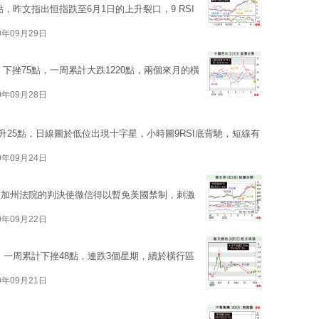
點，昨文指出恒指跌至6月1日的上升裂口，9 RSI
0年09月29日
，下挫75點，一周累計大跌1220點，兩個來月的橫
0年09月28日
，升25點，日線圖於低位出現十字星，小時圖9RSI底背馳，短線有
0年09月24日
關，加州法院的判決使微信得以暫免美國禁制，刺激
0年09月22日
點，一周累計下挫48點，連跌3個星期，續於橫行區
0年09月21日