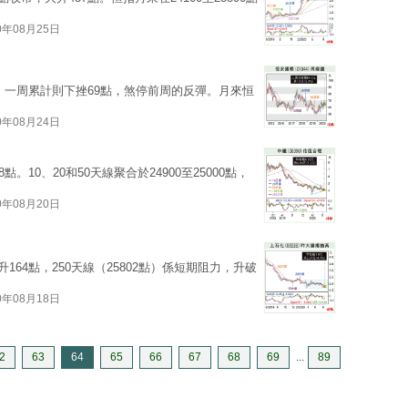
0年08月25日
點，一周累計則下挫69點，煞停前周的反彈。月來恒
0年08月24日
。10、20和50天線聚合於24900至25000點，
0年08月20日
164點，250天線（25802點）係短期阻力，升破
0年08月18日
2
63
64
65
66
67
68
69
...
89