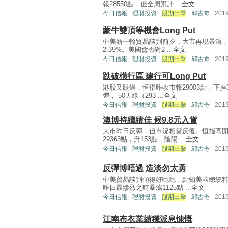
報28550點，但全周累計 ...
全文
今日信報
理財投資
股期出擊
邱古奇
201
蒙牛雙頂等機會Long Put
中美新一輪貿易談判前夕，大市再現暴瀉，恒
2.39%。美國會否對2 ...
全文
今日信報
理財投資
股期出擊
邱古奇
201
跌破橫行區 建行可Long Put
港股又跌過，恒指昨收市報29003點，下
彈， 50天線（293 ...
全文
今日信報
理財投資
股期出擊
邱古奇
201
澳博持續績佳 候9.8元入貨
大市昨日反彈，但市況相當反覆。恒指高開
29363點，升153點，陰陽 ...
全文
今日信報
理財投資
股期出擊
邱古奇
201
反彈博唔過 造淡勿太勇
中美貿易談判傾得好哋哋，點知美國總統特
昨日最慘烈之時暴瀉1125點 ...
全文
今日信報
理財投資
股期出擊
邱古奇
201
江南布衣業績穩派息慷慨