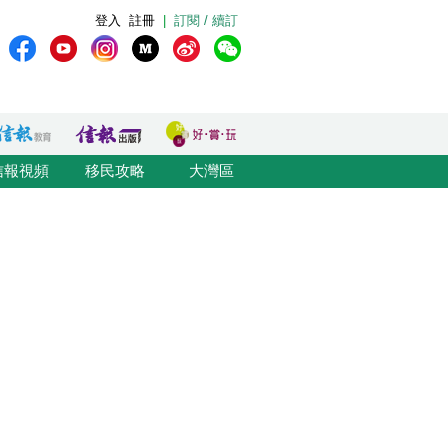
登入
註冊
|
訂閱 / 續訂
信報視頻
移民攻略
大灣區