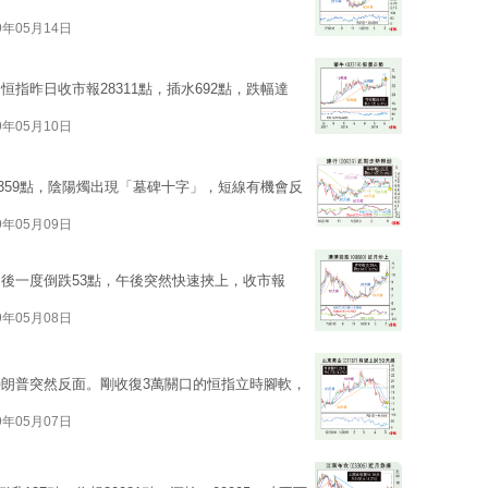
9年05月14日
指昨日收市報28311點，插水692點，跌幅達
9年05月10日
挫359點，陰陽燭出現「墓碑十字」，短線有機會反
9年05月09日
後一度倒跌53點，午後突然快速挾上，收市報
9年05月08日
朗普突然反面。剛收復3萬關口的恒指立時腳軟，
9年05月07日