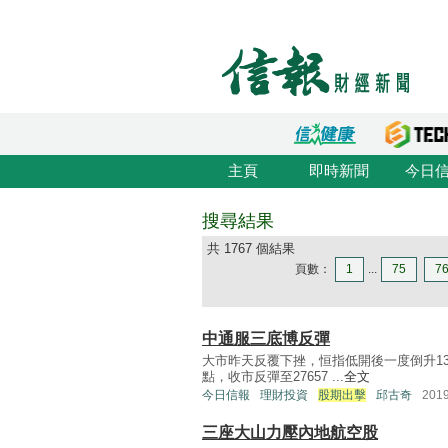
主頁
即時新聞
今日
搜尋結果
共 1767 個結果
頁數：
1
...
75
7
中通服三底博反彈
大市昨天反覆下挫，恒指低開後一度倒升13
點，收市反彈至27657 ...
全文
今日信報
理財投資
股期出擊
邱古奇
201
三座大山力壓內地航空股