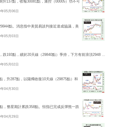
137點，收報30081點，滙控（00005）功不可
9年05月06日
29944點。消息指中美貿易談判接近達成協議，美
9年05月03日
193點，續於20天線（29840點）爭持，下方有前浪頂2948 ...
9年05月02日
，升287點，以陽燭收復10天線（29875點）和
9年04月30日
5點，整星期計累跌358點。恒指已完成反彈熊一跌
9年04月29日