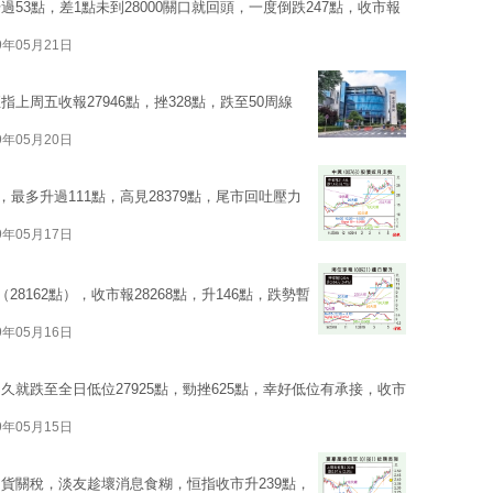
53點，差1點未到28000關口就回頭，一度倒跌247點，收市報
9年05月21日
周五收報27946點，挫328點，跌至50周線
9年05月20日
最多升過111點，高見28379點，尾市回吐壓力
9年05月17日
8162點），收市報28268點，升146點，跌勢暫
9年05月16日
就跌至全日低位27925點，勁挫625點，幸好低位有承接，收市
9年05月15日
貨關稅，淡友趁壞消息食糊，恒指收市升239點，