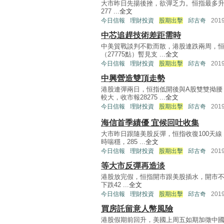
大市昨日先揚後挫，欲彈乏力。恒指最多升過
277 ...
全文
今日信報
理財投資
股期出擊
邱古奇
201
中芯追趕技術差距需時
中美貿戰談判不歡而散，港股連跌兩周，恒指上
（27775點）暫見支 ...
全文
今日信報
理財投資
股期出擊
邱古奇
201
中興營造雙頂走勢
港股連彈兩日，恒指低開後與A股雙雙拗腰，
較大，收市報28275 ...
全文
今日信報
理財投資
股期出擊
邱古奇
201
海信首季績優 宜候回吐收集
大市昨日跟隨美股反彈，恒指收復100天線（2
時喘穩，285 ...
全文
今日信報
理財投資
股期出擊
邱古奇
201
等大市反彈再造淡
港股放完假，恒指開市跟美股插水，開市不久
下跌42 ...
全文
今日信報
理財投資
股期出擊
邱古奇
201
買房託留意人幣風險
港股假期前回升，美國上周五如期加徵中國