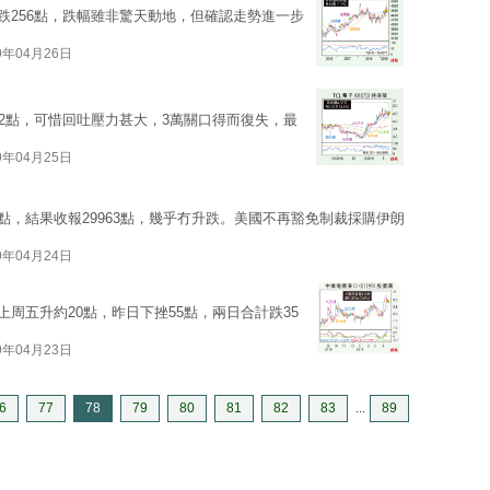
，跌256點，跌幅雖非驚天動地，但確認走勢進一步
9年04月26日
112點，可惜回吐壓力甚大，3萬關口得而復失，最
9年04月25日
8點，結果收報29963點，幾乎冇升跌。美國不再豁免制裁採購伊朗
9年04月24日
周五升約20點，昨日下挫55點，兩日合計跌35
9年04月23日
6
77
78
79
80
81
82
83
...
89