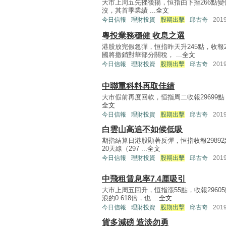
大市上周五先挫後揚，恒指由下挫266點變倒升
沒，其首季業績 ...
全文
今日信報
理財投資
股期出擊
邱古奇
201
粵投業務穩健 收息之選
港股放完假急彈，恒指昨天升245點，收報
國將撤銷對華部分關稅， ...
全文
今日信報
理財投資
股期出擊
邱古奇
201
中聯重科料再取佳績
大市假前再度回軟，恒指周二收報29699點，跌
全文
今日信報
理財投資
股期出擊
邱古奇
201
白雲山高追不如候低吸
期指結算日港股顯著反彈，恒指收報29892點
20天線（297 ...
全文
今日信報
理財投資
股期出擊
邱古奇
201
中飛租賃息率7.4厘吸引
大市上周五回升，恒指漲55點，收報2960
浪的0.618倍，也 ...
全文
今日信報
理財投資
股期出擊
邱古奇
201
貨多減磅 造淡勿勇