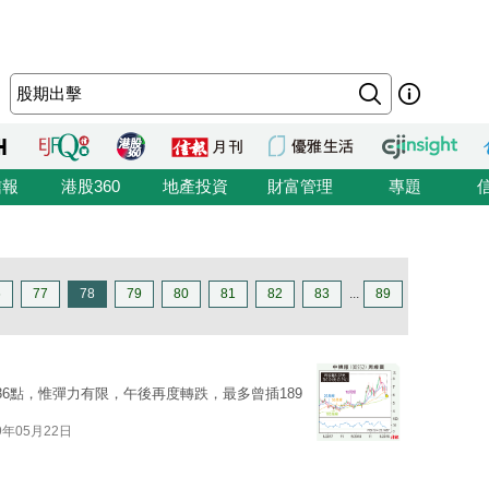
信報
港股360
地產投資
財富管理
專題
6
77
78
79
80
81
82
83
...
89
6點，惟彈力有限，午後再度轉跌，最多曾插189
9年05月22日