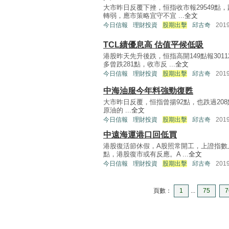
大市昨日反覆下挫，恒指收市報29549點
轉弱，應市策略宜守不宜 ...
全文
今日信報
理財投資
股期出擊
邱古奇
201
TCL績優息高 估值平候低吸
港股昨天先升後跌，恒指高開149點報30
多曾跌281點，收市反 ...
全文
今日信報
理財投資
股期出擊
邱古奇
201
中海油服今年料強勁復甦
大市昨日反覆，恒指曾揚92點，也跌過20
原油的 ...
全文
今日信報
理財投資
股期出擊
邱古奇
201
中遠海運港口回低買
港股復活節休假，A股照常開工，上證指數上
點，港股復市或有反應。A ...
全文
今日信報
理財投資
股期出擊
邱古奇
201
頁數：
1
...
75
7