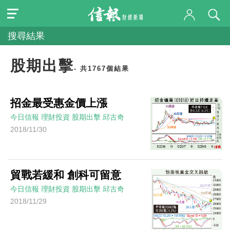
搜尋結果
股期出擊
- 共1767個結果
招金最受惠金價上漲
今日信報
理財投資
股期出擊
邱古奇
2018/11/30
貿戰若緩和 創科可留意
今日信報
理財投資
股期出擊
邱古奇
2018/11/29