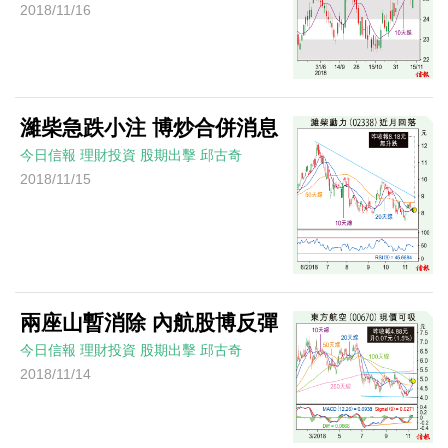
2018/11/16
濰柴急跌小注 博炒合併消息
今日信報
理財投資
股期出擊
邱古奇
2018/11/15
兩座山暫消除 內航股博反彈
今日信報
理財投資
股期出擊
邱古奇
2018/11/14