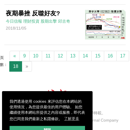
夜期暴挫 反噬好友?
今日信報
理財投資
股期出擊
邱古奇
2018/11/05
«
9
10
11
12
13
14
15
16
17
頁
數：
18
»
我們透過使用 cookies 來評估您在本網站的
使用情況，為您提供最佳的用戶體驗。 如您
繼續使用本網站所提供之內容或服務，即代表
信報財經新聞有限公司版權所有，不得轉載。
您已同意我們最新之私隱條款。
了解更多
Copyright © 2026 Hong Kong Economic Journal Company
Limited. All rights reserved.
關閉