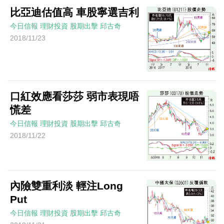
比亞迪估值高 車股寧選吉利
今日信報
理財投資
股期出擊
邱古奇
2018/11/23
口紅效應看莎莎 弱市表現唔
慌差
今日信報
理財投資
股期出擊
邱古奇
2018/11/22
內險雙重利淡 輕注Long
Put
今日信報
理財投資
股期出擊
邱古奇