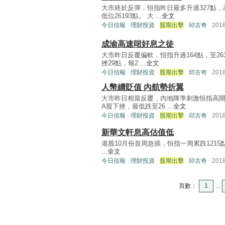
大市終於反彈，恒指昨日最多升過327點，
低位26193點。 大 ...
全文
今日信報
理財投資
股期出擊
邱古奇
201
成渝高速啱好息之徒
大市昨日反覆偏軟，恒指升過164點，至263
挫29點，報2 ...
全文
今日信報
理財投資
股期出擊
邱古奇
201
人幣續貶值 內航勢折翼
大市昨日相當反覆，內地降準刺激恒指高開1
A股下挫，最低跌至26 ...
全文
今日信報
理財投資
股期出擊
邱古奇
201
新華文軒息高估值低
港股10月份首周急插，恒指一周累跌1215
...
全文
今日信報
理財投資
股期出擊
邱古奇
201
頁數：
1
...