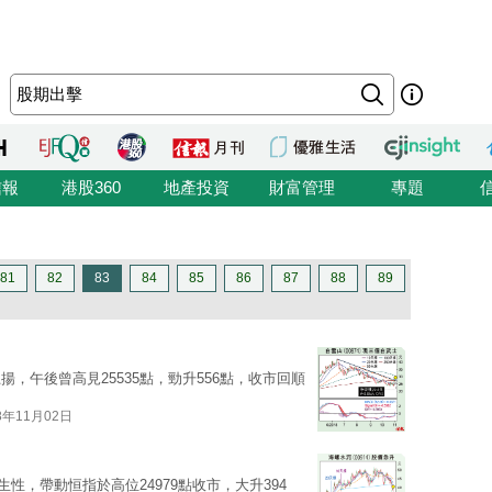
信報
港股360
地產投資
財富管理
專題
81
82
83
84
85
86
87
88
89
，午後曾高見25535點，勁升556點，收市回順
8年11月02日
性，帶動恒指於高位24979點收市，大升394