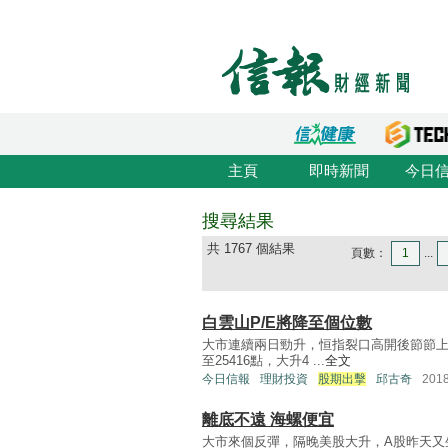
主頁
即時新聞
今日
搜尋結果
共 1767 個結果
頁數：
1
...
白雲山P/E將降至個位數
大市連續兩日勁升，恒指裂口高開後節節上揚
至25416點，大升4 ...
全文
今日信報
理財投資
股期出擊
邱古奇
201
離底不遠 海螺便宜
大市來個反彈，隔晚美股大升，A股昨天又生