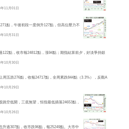
8年11月01日
71點，午後初段一度倒升127點，但高位壓力不
8年10月31日
122點，收市報24812點，漲94點；期指結算前夕，好淡爭持頗
8年10月30日
五跌276點，收報24717點，全周累跌844點（3.3%），反觀A
8年10月29日
股跳空低開，三底無望，恒指最低插落24653點，
8年10月26日
升過307點，收市跌96點，報25249點。大市中