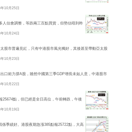
8年10月25日
好多人估會調整，等跌兩三百點買貨，但勢估唔到昨
8年10月24日
亞太股市普遍見紅，只有中港股市風光獨好，其後甚至帶動亞太股
8年10月23日
出口術力撐A股，雖然中國第三季GDP增長未如人意，中港股市
8年10月22日
報25674點，但已經是全日高位，午前轉跌，午後
8年10月19日
係季績好。港股夜期急漲385點報25722點，大高