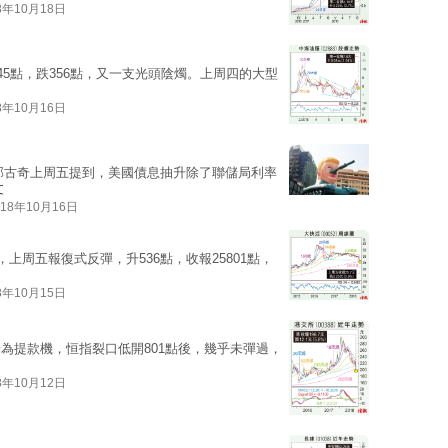
8年10月18日
45點，跌356點，又一支光頭陰燭。上周四的大型
8年10月16日
邱古奇上周五提到，美國債息抽升除了聯儲局利率
文
018年10月16日
上周五報復式反彈，升536點，收報25801點，
8年10月15日
為提款機，恒指裂口低開801點後，幾乎未彈過，
8年10月12日