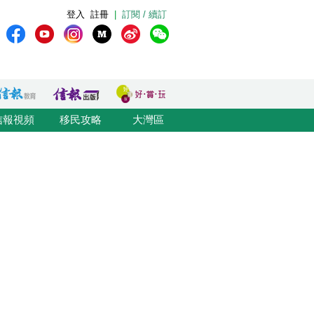
登入
註冊
|
訂閱 / 續訂
信報視頻
移民攻略
大灣區