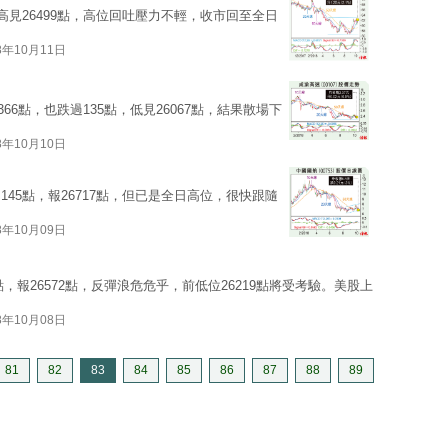
高見26499點，高位回吐壓力不輕，收市回至全日
8年10月11日
66點，也跌過135點，低見26067點，結果散場下
8年10月10日
45點，報26717點，但已是全日高位，很快跟隨
8年10月09日
點，報26572點，反彈浪危危乎，前低位26219點將受考驗。美股上
8年10月08日
81
82
83
84
85
86
87
88
89