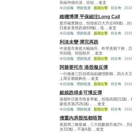
長線仲係向淡，但短 ...
全文
今日信報
理財投資
股期出擊
邱古奇
201
維穩博彈 平保細注Long Call
股市確實難估，恒指前日大升近600點，
日最多竟然跌過838點，低 ...
全文
今日信報
理財投資
股期出擊
邱古奇
201
利淡未變 彈完再跌
中港股市果然大幅抽升。昨早美期下挫，
市回穩。恒指勁升 ...
全文
今日信報
理財投資
股期出擊
邱古奇
201
阿爺要托市 港股擬反彈
一行兩會三巨頭再加副總理劉鶴，四大天王
上周五都能夠先 ...
全文
今日信報
理財投資
股期出擊
邱古奇
201
銀娛跌得多可博反彈
港股昨日復市唔多爭氣，恒指高開212點，
最低見過25261點， ...
全文
今日信報
理財投資
股期出擊
邱古奇
201
債重內房股抵都唔買
美股周二晚發威，三大指數都升逾2%，升因
水310點，不過A股 ...
全文