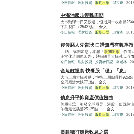
今日信報
理財投資
股期出擊
邱古奇
201
中海油服步復甦周期
大市勁彈一日又跌過，恒指周一收市報254
下跌裂口（25437點 ...
全文
今日信報
理財投資
股期出擊
邱古奇
201
侵侵惡人先告狀 口講無憑有數為證
... 晒。講開加息，本報「
股期出擊
」作者
正常化這個原因外，與特朗普大幅減 ...
全
今日信報
理財投資
投資者日記
畢老林
2
金魚缸搵食 快餐股「穩」「息」
大市上周大幅波動，恒指上周四暴挫926點，
全周累計大跌771點 ...
全文
今日信報
理財投資
股期出擊
邱古奇
201
債息升平抑資產價值扭曲
美股狂瀉，引發全球股災，港股一如既往淪
午後最低插落25125點， ...
全文
今日信報
理財投資
股期出擊
邱古奇
201
長建穩打穩紥收息之選