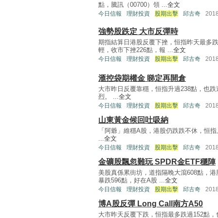
點，騰訊（00700）領 ...
全文
今日信報
理財投資
股期出擊
邱古奇
201
強勢股跌定 大市反彈時
期指結算日港股反覆下挫，恒指昨天最多跌2
輕，收市下挫226點，報 ...
全文
今日信報
理財投資
股期出擊
邱古奇
201
滙控袋期權金 睇定再開倉
大市昨日反覆靠穩，恒指升過238點，也跌過
烈。 ...
全文
今日信報
理財投資
股期出擊
邱古奇
201
山東黃金候回吐吸納
「阿爺」維穩A股，港股仍跌跌不休，恒指上周
...
全文
今日信報
理財投資
股期出擊
邱古奇
201
金礦股飄忽難玩 SPDR金ETF穩陣
美股真係累街坊，道指隔晚大瀉608點，港
暴跌596點，好在A股 ...
全文
今日信報
理財投資
股期出擊
邱古奇
201
博A股反彈 Long Call南方A50
大市昨天反覆下跌，恒指最多跌過152點，也