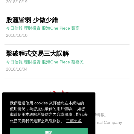
2018/10/19
股滙皆弱 少做少錯
今日信報
理財投資
股海One Piece
費高
2018/10/10
擊破程式交易三大誤解
今日信報
理財投資
股海One Piece
蔡嘉民
2018/10/04
我們透過使用 cookies 來評估您在本網站的
使用情況，為您提供最佳的用戶體驗。 如您
繼續使用本網站所提供之內容或服務，即代表
信報財經新聞有限公司版權所有，不得轉載。
您已同意我們最新之私隱條款。
了解更多
Copyright © 2026 Hong Kong Economic Journal Company
Limited. All rights reserved.
關閉